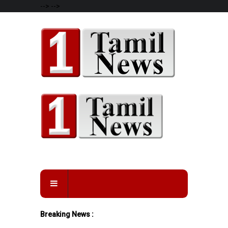
-->
-->
Breaking News :