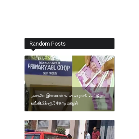
Random Posts
நகையே இல்லாமல் கடன் வழங்கி கூட்டுறவு
வங்கியில் ரூ.3 கோடி ஊழல்