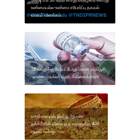
அக்டோபர் 3ம் தேதி பொது விடுமுறை என்பது
உண்மையல்ல-உண்மை சரிபார்ப்பு தகவல்
மையம் விளக்கம்.
18 வயதுக்கு மேற்பட்டோருக்கான தடுப்பூசி:
-நாளை முதல்வர் தொடங்கிவைக்கிறார்
சென்னையில், இன்று ஆபரண
தங்கத்தின் விலை ஒரு சவரனுக்கு 400
ரூபாய் உயர்வு...