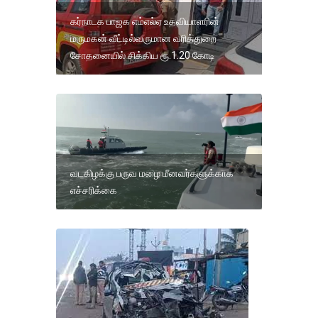
கர்நாடக பாஜக எம்எல்ஏ உதவியாளரின்
மருமகன் வீட்டில்வருமான வரித்துறை
சோதனையில் சிக்கிய ரூ.1.20 கோடி
வடகிழக்கு பருவ மழை மீனவர்களுக்காக
எச்சரிக்கை