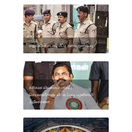
சிறுமியின் சடலம் மீட்பு: தலை துண்டிப்பு
சசிகலா விவகாரம் மாவட்ட
செயலாளர்களுடன் எடப்பாடி பழனிசாமி
ஆலோசனை