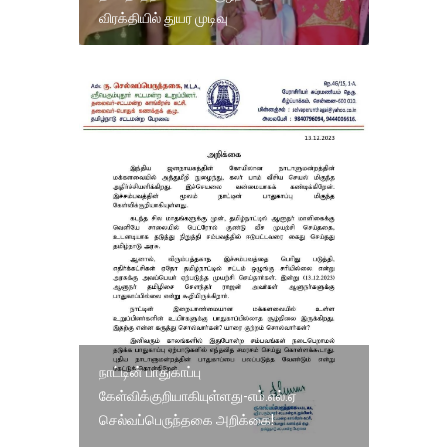
விரக்தியில் துயர முடிவு
நாட்டின் பாதுகாப்பு
கேள்விக்குறியாகியுள்ளது-எம்.எல்.ஏ
செல்வப்பெருந்தகை அறிக்கை!