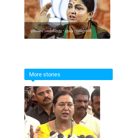
தாமரை மலர்கிறது - குஷ்பு மகிழ்ச்சி
More stories