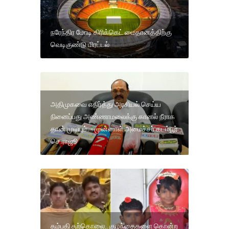
நரேந்திர மோடி கிரிக்கெட் மைதானத்திற்கு
வெடிகுண்டு மிரட்டல்
அதிமுகவை எதிர்த்து அரசியல் செய்ய
நினைப்பது அண்ணாமலைக்கு கானல் நீராக
தான் முடியும். - முன்னாள் அமைச்சர் கடம்பூர்
செ.ராஜூ
தம்பதி தற்கொலை.. குழந்தைகளை கொன்ற