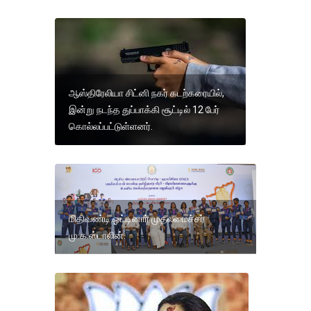
ஆஸ்திரேலியா சிட்னி நகர் கடற்கரையில்,
இன்று நடந்த துப்பாக்கி சூட்டில் 12 பேர்
கொல்லப்பட்டுள்ளனர்.
மிதிவண்டி ஓட்டினார் முதலமைச்சர்
மு.க.ஸ்டாலின்.