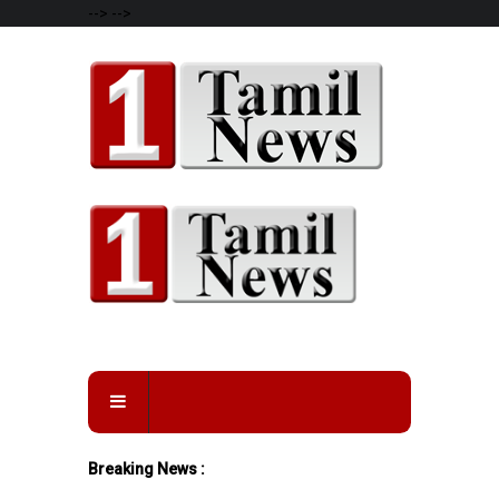
-->
-->
Breaking News :