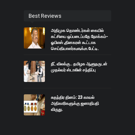
Best Reviews
அதிமுக தொண்டர்கள் கையில்
கட்சியை ஒப்படைப்பதே நோக்கம்-
ஓபிஎஸ் ,தினகரன் கூட்டாக
செய்தியாளர்களுக்கு பேட்டி.
நீட் விலக்கு.. தமிழக ஆளுநருடன்
முதல்வர் ஸ்டாலின் சந்திப்பு
சுதந்திர தினம்: 23 காவல்
அதிகாரிகளுக்கு ஜனாதிபதி
விருது.