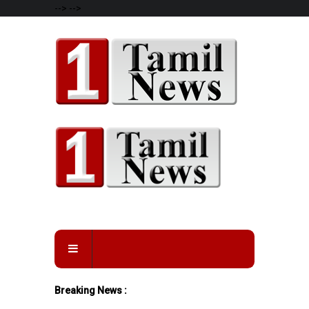
-->
-->
Breaking News :