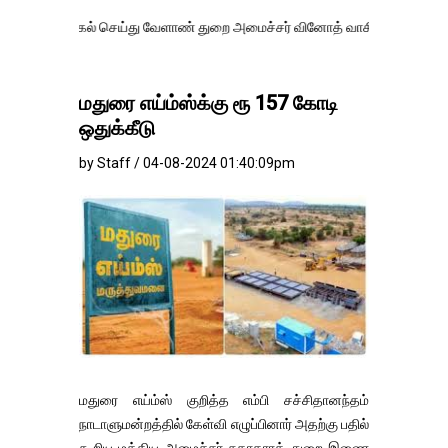
ல் செய்து வேளாண் துறை அமைச்சர் வினோத் வாசித்து வருகிறார். �.
மதுரை எய்ம்ஸ்க்கு ரூ 157 கோடி
ஒதுக்கீடு
by Staff / 04-08-2024 01:40:09pm
மதுரை எய்ம்ஸ் குறித்த எம்பி சச்சிதானந்தம்
நாடாளுமன்றத்தில் கேள்வி எழுப்பினார் அதற்கு பதில்
கூறிய மத்திய அமைச்சர் சுகாதாரத் துறை இணை