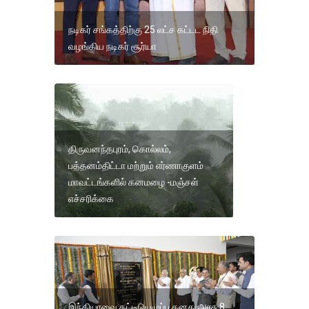
நடிகர் சங்கத்திற்கு 25 லட்ச கட்டட நிதி
வழங்கிய நடிகர் சூர்யா
திருவனந்தபுரம், கொல்லம்,
பத்தனம்திட்டா மற்றும் எர்ணாகுளம்
மாவட்டங்களில் கனமழை -மஞ்சள்
எச்சரிக்கை
இந்தியாவை கட்டியெழுப்ப தனது அரசு 8