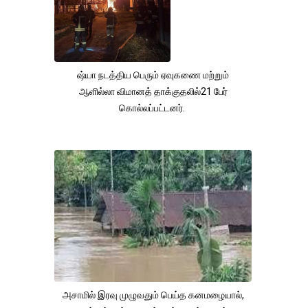
ஷ்யா நடத்திய பெரும் ஏவுகணை மற்றும்
ஆளில்லா விமானத் தாக்குதலில்21 பேர்
கொல்லப்பட்டனர்.
அசாமில் இரவு முழுவதும் பெய்த கனமழையால்,