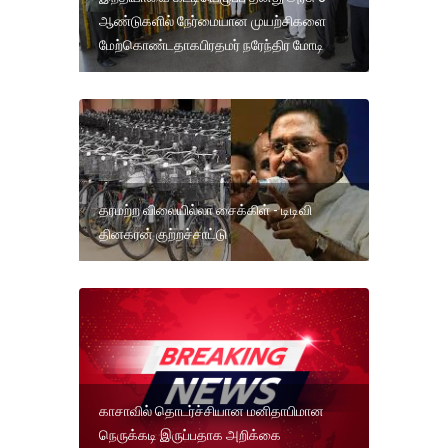
ஆண்டுகளில் நேர்மையான முயற்சிகளை
மேற்கொண்டதாகபிரதமர் நரேந்திர மோடி
தரமற்ற விலையில்லா சைக்கிள் - டிடிவி
தினகரன் குற்றச்சாட்டு
காசாவில் தொடர்ச்சியான மனிதாபிமான
நெருக்கடி இருப்பதாக அறிக்கை