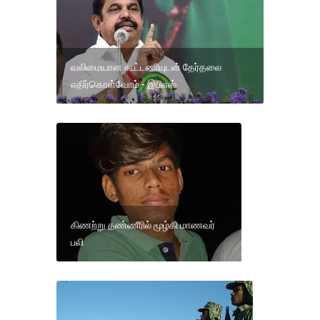
வலிமையான கூட்டணியுடன் தேர்தலை
எதிர்கொள்வோம் - இபிஎஸ்
கிணற்று தண்ணீரில் மூழ்கி மாணவர்
பலி