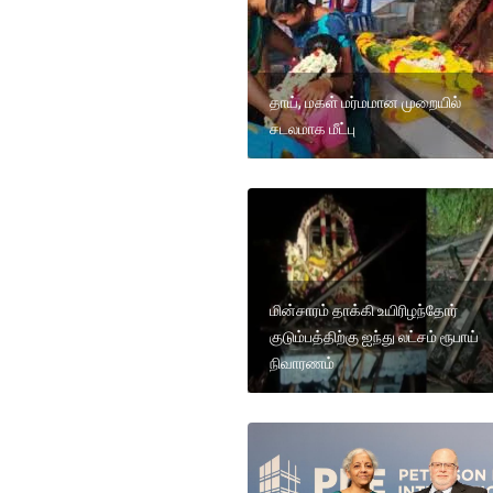
தாய், மகள் மர்மமான முறையில்
சடலமாக மீட்பு
மின்சாரம் தாக்கி உயிரிழந்தோர்
குடும்பத்திற்கு ஐந்து லட்சம் ரூபாய்
நிவாரணம்