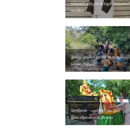
உள்ளனர் மதிமுக பொதுச் செயலாளர
வைகோ
இன்று முதல் சதுரகிரி கோயிலுக்குச்
செல்ல அனுமதி
சென்னை - புதுச்சேரி- கடலூர்
இடையிலான ரயில் சேவை-