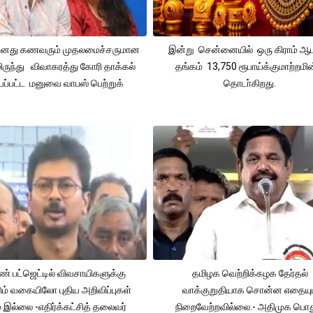
 தனது கணவரும் முதலமைச்சருமான
இன்று சென்னையில் ஒரு கிராம் ஆ
ிருந்து விவாகரத்து கோரி தாக்கல்
தங்கம் 13,750 ரூபாய்க்குமாற்றமின
ப்பட்ட மனுவை வாபஸ் பெற்றுக்
தொடா்கிறது.
் பட்ஜெட்டில் விவசாயிகளுக்கு
தமிழக வெற்றிக்கழக தேர்தல்
ும் வகையிலோ புதிய அறிவிப்புகள்
வாக்குறுதியாக சொன்ன எதையும
் இல்லை -எதிர்க்கட்சித் தலைவர்
நிறைவேற்றவில்லை.- அதிமுக பொத