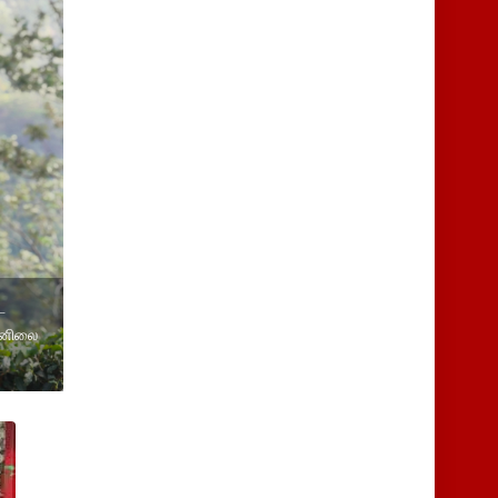
ட
ானிலை