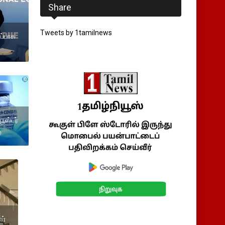
Share
Tweets by 1tamilnews
ப்பாக
ூஸ்டர்
்
ர்