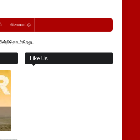
்
விளையாட்டு
து..
Like Us