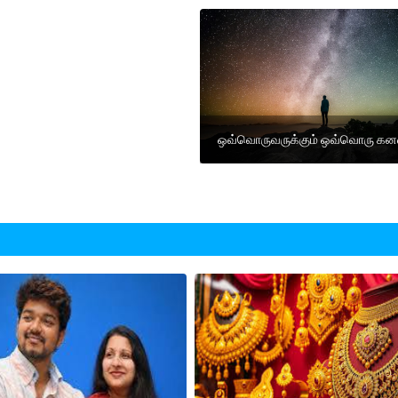
ஒவ்வொருவருக்கும் ஒவ்வொரு கனவ