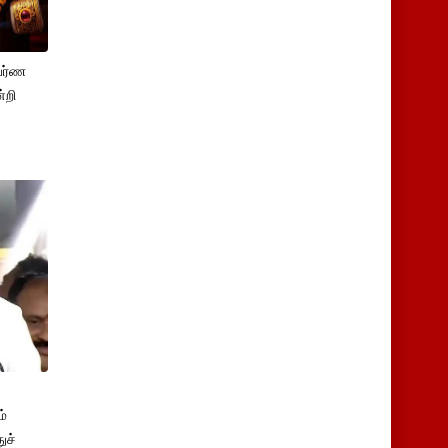
பர்ண
்றி
்
ுச்