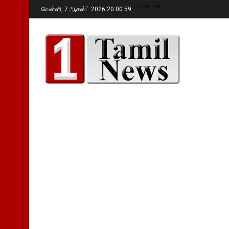
-->
-->
வெள்ளி,
7 ஆகஸ்ட் 2026 20:01:00