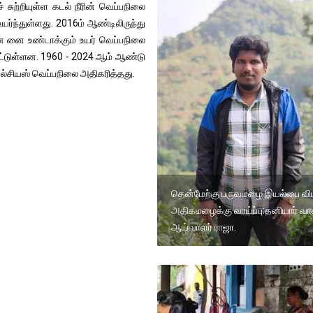
 சுற்றியுள்ள கடல் நீரின் வெப்பநிலை
்ந்துள்ளது. 2016ம் ஆண்டிலிருந்து
னை னை உண்டாக்கும் உயர் வெப்பநிலை
பட்டுள்ளன. 1960 - 2024 ஆம் ஆண்டு
ெல்சியஸ் வெப்பநிலை அதிகரித்தது.
தென்மேற்கு பருவமழை இயல்பை வி
அதிகமழைக்கு வாய்ப்பு:தனியார் வ
ஆய்வாளர் ராஜா.