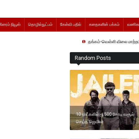
கிரைம் நியூஸ்
தொழில்நுட்பம்
கேள்வி பதில்
கதைகளின் பக்கம்
வணிகம
தங்கம்-வெள்ளி விலை மாற்றமின்றிதொடர்கிற
Random Posts
10 நாட்களில் ரூ.500 கோடி வசூல்
செய்த ஜெயிலர்