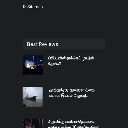
Sitemap
Best Reviews
பிரிட்டனின் ராக்கெட் முயற்சி
தோல்வி
தூத்துக்குடி துறைமுகத்தை
பார்க்க இலவச அனுமதி
சிறுமிக்கு பாலியல் தொல்லை,
முதியவருக்கு 10 ஆண்டு சிறை