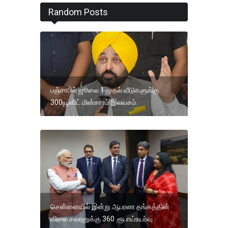
Random Posts
பஞ்சாபில் ஜூலை 1 முதல் வீடுகளுக்கு
300யூனிட் மின்சாரம் இலவசம்.
சென்னையில் இன்று ஆபரண தங்கத்தின்
விலை சவரனுக்கு 360 ரூபாய்உயர்வு .