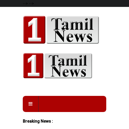
-->
-->
Breaking News :