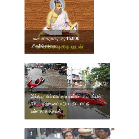
மாணவர்களுக்கு ரூ.15,000
பரிசுத்தொகை
இந்தியாவில் மின்சார கார்கள் தயாரிப்பில்
போர்ட் நிறுவனம் ஈடுபட திட்டமிட்டு
உள்ளதாக தகவல்