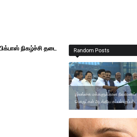
ிக்பாஸ் நிகழ்ச்சி தடை
Random Posts
இலங்கை மக்களுக்கான நிவாரணப்
பொருட்கள் அடங்கிய கப்பல் புறப்பட்ட