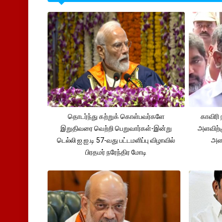
தொடர்ந்து கற்றுக் கொள்பவர்களே
காவிரி 
இறுதிவரை வெற்றி பெறுவார்கள்-இன்று
அளவிற்
டெல்லி ஐ.ஐ.டி 57-வது பட்டமளிப்பு விழாவில்
அளவ
பிரதமர் நரேந்திர மோடி