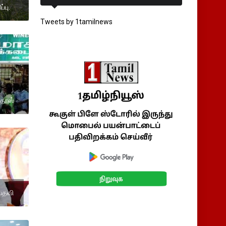
்பு.
Tweets by 1tamilnews
மதாஸ்
பதவி