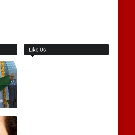
Like Us
து.