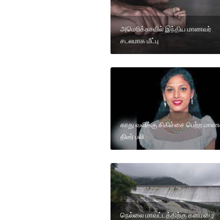
அமெரிக்காவில் இந்திய மாணவர்
சடலமாக மீட்பு
காது வலிக்கு சிகிச்சை பெற்ற மாண
திடீர் பலி
நெல்லை மாவட்டத்திற்கு கனமழை