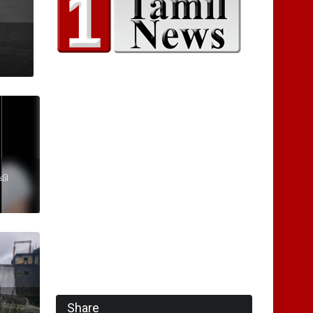
வி
Share