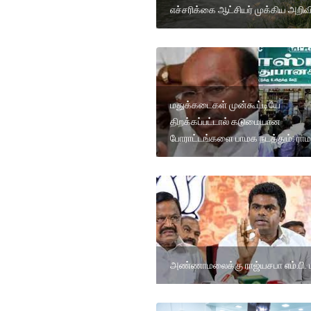
எச்சரிக்கை ஆட்சியர் முக்கிய அறிவிப
மதுக்கடைகள் முன்கூட்டியே
திறக்கப்பட்டால் கடுமையான
போராட்டங்களை பாமக நடத்தும்: ரா
அண்ணாமலைக்கு ராஜ்யசபா எம்.பி. 