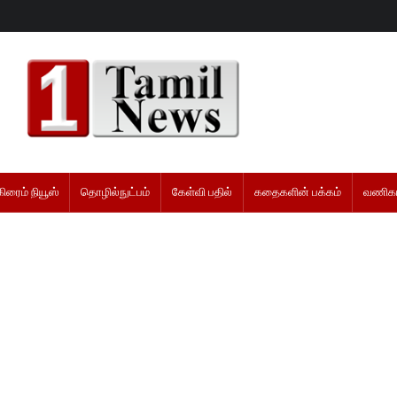
கிரைம் நியூஸ்
தொழில்நுட்பம்
கேள்வி பதில்
கதைகளின் பக்கம்
வணிகம