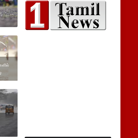
ிகளில்
ை