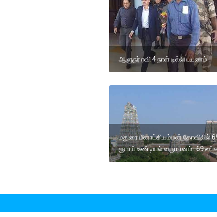
ஆளுநர் ரவி 4 நாள் டில்லி பயணம்
மதுரை மீனாட்சியம்மன் கோவிலில் 6
ரூபாய் உண்டியல் வருமானம்- 69 லட்ச