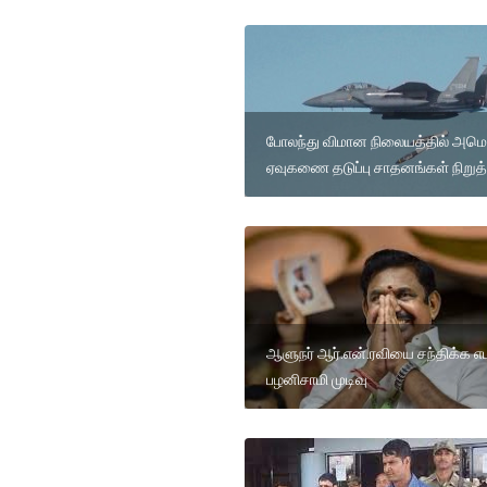
போலந்து விமான நிலையத்தில் அமெ
ஏவுகணை தடுப்பு சாதனங்கள் நிறுத்
ஆளுநர் ஆர்.என்.ரவியை சந்திக்க எட
பழனிசாமி முடிவு