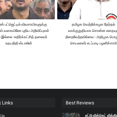
் பட்ஜெட்டில் விவசாயிகளுக்கு
தமிழக வெற்றிக்கழக தேர்தல்
ும் வகையிலோ புதிய அறிவிப்புகள்
வாக்குறுதியாக சொன்ன எதையும
் இல்லை -எதிர்க்கட்சித் தலைவர்
நிறைவேற்றவில்லை.- அதிமுக பொத
உதயநிதி ஸ்டாலின்
செயலாளர் எடப்பாடி பழனிச்சாமி
k Links
Best Reviews
எட்டு விக்கெட் வித்த
 Us