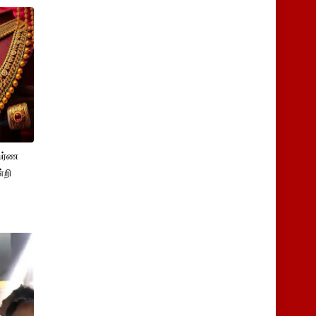
பர்ண
்றி