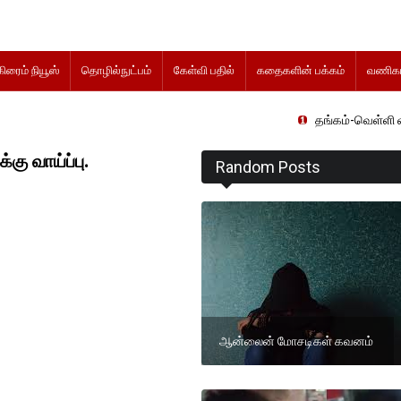
கிரைம் நியூஸ்
தொழில்நுட்பம்
கேள்வி பதில்
கதைகளின் பக்கம்
வணிகம
தங்கம்-வெள்ளி விலை மாற்றமின
கு வாய்ப்பு.
Random Posts
ஆன்லைன் மோசடிகள் கவனம்