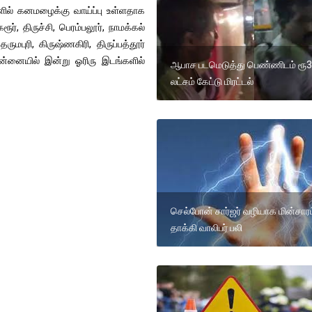
்களில் கனமழைக்கு வாய்ப்பு உள்ளதாக
், திருச்சி, பெரம்பலூர், நாமக்கல்
மபுரி, கிருஷ்ணகிரி, திருப்பத்தூர்
ன்னையில் இன்று ஓரிரு இடங்களில்
ஆபாச படமெடுத்து பெண்ணிடம் ரூ3
லட்சம் கேட்டு மிரட்டல்
செல்போன் சார்ஜர் வழியாக மின்சாரம
தாக்கி வாலிபர் பலி