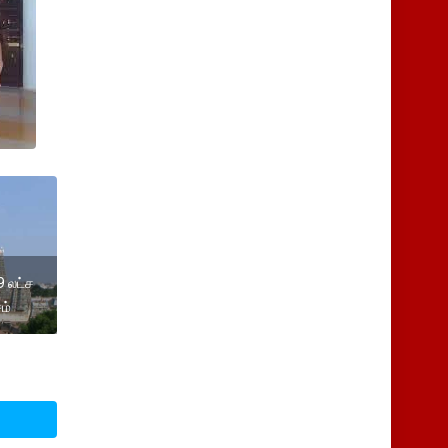
9 லட்ச
ம்