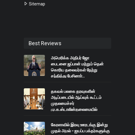
Sitemap
Best Reviews
அமெரிக்க அதிபர் ஜோ
பைடனை ஜப்பான் மற்றும் தென்
கொரிய தலைவர்கள் நேற்று
சந்தித்து பேசினாா்..
தகவல் பலகை தரவுகளின்
அடிப்படையில் ஆய்வுக் கூட்டம்
முதலமைச்சர்
மு.க.ஸ்டாலின்தலைமையில்
நடைபெற்றது
கேரளாவில் இரவு ஊரடங்கு இன்று
முதல் அமல் - ஐயப்ப பக்தர்களுக்கு