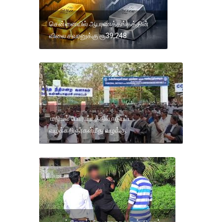
சென்னையில் ஆபரணத்தங்கத்தின்
விலை சவரனுக்கு ரூ39,248
மறியல் போராட்டத்தில் ஈடுபட்ட
வழக்கறிஞர்கள்மீது வழக்கு.