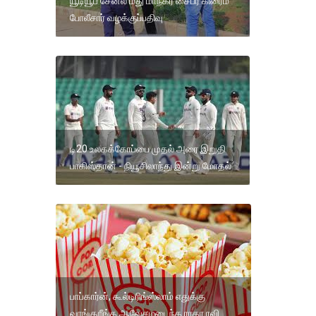
யூடியூப் சேனல் மீது மாநகர சைபர் கிரைம்
போலீசார் வழக்குப்பதிவு
டி20 உலகக்கோப்பை முதல் அரை இறுதி
பாகிஸ்தான் - நியூசிலாந்து இன்று மோதல்
பாப்கார்ன், கூல்டிரிங்ஸ்லாம் எதுக்கு
வாங்குறீங்க.ஆவேசமடைந்த ராதா ரவி