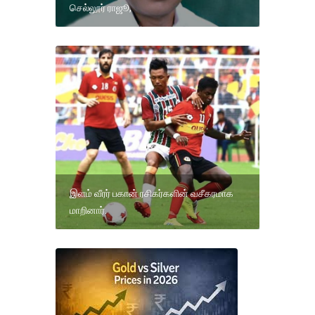
செல்லூர் ராஜூ,
இளம் வீரர் பகான் ரசிகர்களின் வசீகரமாக
மாறினார்.