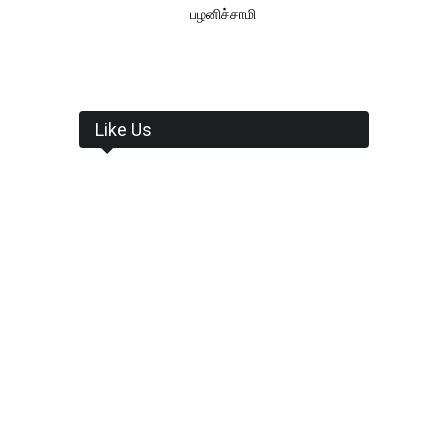
பழனிச்சாமி
Like Us