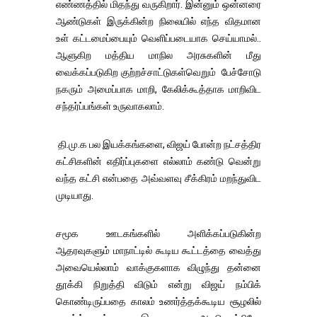
எண்ணத்தில் மிதந்து வருகிறார். இன்னும் ஒன்னரை
ஆண்டுகள் இருக்கின்ற நிலையில் எந்த விதமான
உள் கட்டமைப்பையும் வெளிப்படையாக செய்யாமல்..
ஆளுகிற மத்திய மாநில அரசுகளின் மீது
வைக்கப்படுகிற குற்றச்சாட்டுகள்வெறும் பேச்சோடு
நகரும் அமைப்பாக மாறி, கேலிக்கூத்தாக மாறிவிட
சந்தர்ப்பங்கள் உருவாகலாம்.
தி.மு.க பல இயக்கங்களை, விஜய் போன்ற நட்சத்திர
கட்சிகளின் எதிர்ப்புகளை எல்லாம் கண்டு வென்று
வந்த கட்சி என்பதை அவ்வளவு சீக்கிரம் மறந்துவிட
முடியாது.
சமூக ஊடகங்களில் அளிக்கப்படுகின்ற
ஆதரவுகளும் மாநாட்டில் கூடிய கூட்டத்தை வைத்து
அவையெல்லாம் வாக்குகளாக விழுந்து தன்னை
தூக்கி நிறுத்தி விடும் என்று விஜய் நம்பிக்
கொண்டிருப்பதை காலம் உணர்த்தக்கூடிய சூழலில்