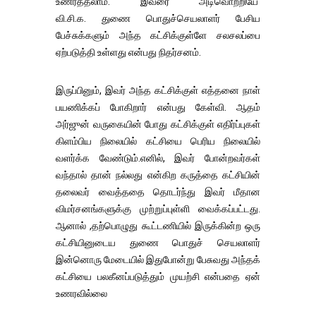
உணர்த்தலாம். இவரை அடிவொற்றியே
வி.சி.க. துணை பொதுச்செயலாளர் பேசிய
பேச்சுக்களும் அந்த கட்சிக்குள்ளே சலசலப்பை
ஏற்படுத்தி உள்ளது என்பது நிதர்சனம்.
இருப்பினும், இவர் அந்த கட்சிக்குள் எத்தனை நாள்
பயணிக்கப் போகிறார் என்பது கேள்வி. ஆதம்
அர்ஜுன் வருகையின் போது கட்சிக்குள் எதிர்ப்புகள்
கிளம்பிய நிலையில் கட்சியை பெரிய நிலையில்
வளர்க்க வேண்டும்.எனில், இவர் போன்றவர்கள்
வந்தால் தான் நல்லது என்கிற கருத்தை கட்சியின்
தலைவர் வைத்ததை தொடர்ந்து இவர் மீதான
விமர்சனங்களுக்கு முற்றுப்புள்ளி வைக்கப்பட்டது.
ஆனால் ,தற்பொழுது கூட்டணியில் இருக்கின்ற ஒரு
கட்சியினுடைய துணை பொதுச் செயலாளர்
இன்னொரு மேடையில் இதுபோன்று பேசுவது அந்தக்
கட்சியை பலகீனப்படுத்தும் முயற்சி என்பதை ஏன்
உணரவில்லை