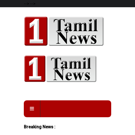
-->
-->
Breaking News :