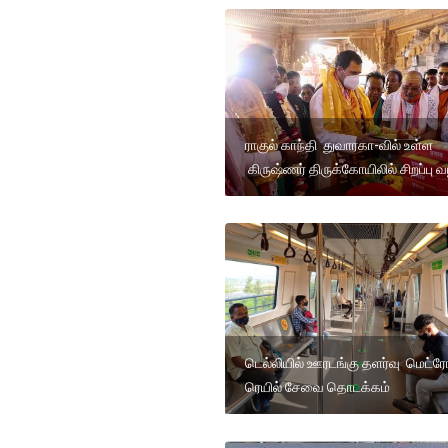
ராகுல் காந்தி துவாரகா-வில் உள்ள
கிருஷ்ணர் திருக்கோயிலில் சிறப்பு வ
டெல்லியில் ஊரடங்கு தளர்வு மெட்ர
ரெயில் சேவை தொடக்கம்