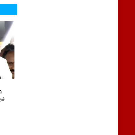
்
ுச்