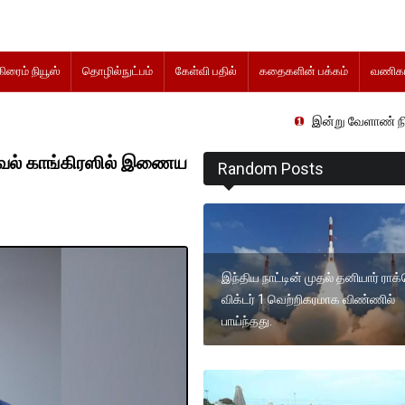
கிரைம் நியூஸ்
தொழில்நுட்பம்
கேள்வி பதில்
கதைகளின் பக்கம்
வணிகம
இன்று வேளாண் நிதிநிலை அறிக
மரவேல் காங்கிரஸில் இணைய
Random Posts
இந்திய நாட்டின் முதல் தனியார் ராக்
விக்டர் 1 வெற்றிகரமாக விண்ணில்
பாய்ந்தது.