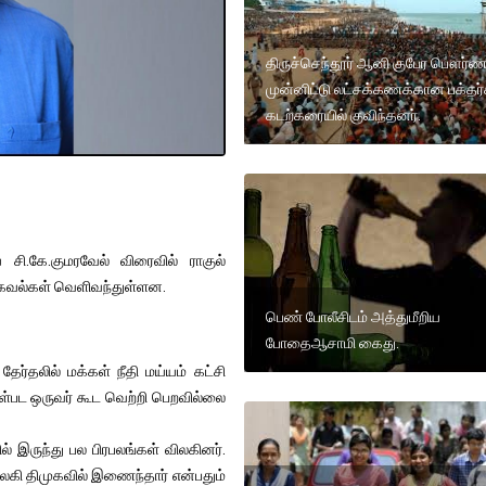
திருச்செந்தூர் ஆனி குபேர பௌர்ண
முன்னிட்டு லட்சக்கணக்கான பக்தர்
கடற்கரையில் குவிந்தனர்.
 சி.கே.குமரவேல் விரைவில் ராகுல்
தகவல்கள் வெளிவந்துள்ளன.
பெண் போலீசிடம் அத்துமீறிய
போதைஆசாமி கைது.
ர்தலில் மக்கள் நீதி மய்யம் கட்சி
உள்பட ஒருவர் கூட வெற்றி பெறவில்லை
ில் இருந்து பல பிரபலங்கள் விலகினர்.
ிலகி திமுகவில் இணைந்தார் என்பதும்