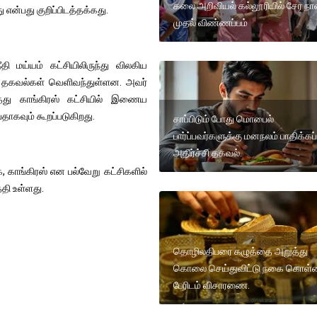
கலை அறிவியல் கல்லூரியில் சேர ந
 என்பது குறிப்பிடத்தக்கது.
முதல் விண்ணப்பம்
ி மய்யம் கட்சியிலிருந்து விலகிய
தாக தகவல்கள் வெளிவந்துள்ளன. அவர்
ித்து காங்கிரஸ் கட்சியில் இணைய
தாகவும் கூறப்படுகிறது.
சாப்பிடும் போது மொபைல்
பார்ப்பவர்களுக்கு மனநலம் பாதிக்கப்
அதிர்ச்சி தகவல்.
க, காங்கிரஸ் என பல்வேறு கட்சிகளில்
தி உள்ளது.
தொழிலதிபரை கழுத்தை அறுத்து
கொலை செய்துவிட்டு நகை கொள்
பேரிடம் விசாரணை.