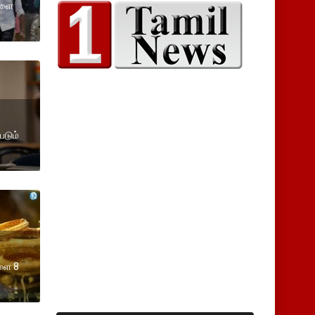
ாளை
படும்
ளை 8