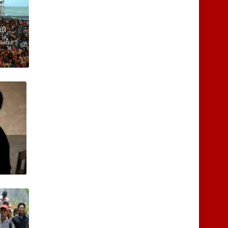
மி
கள்