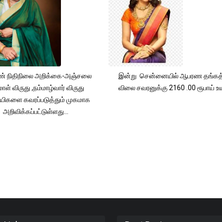
் நிதிநிலை அறிக்கை-அஞ்சலை
இன்று சென்னையில் ஆபரண தங்கத்
ாள் விருது ,நம்மாழ்வார் விருது
விலை சவரனுக்கு 2160 .00 ரூபாய் உயர
யிகளை கவரப்படுத்தும் முகமாக
அறிவிக்கப்பட்டுள்ளது...