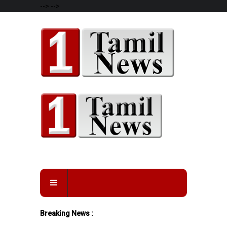
-->
-->
Breaking News :