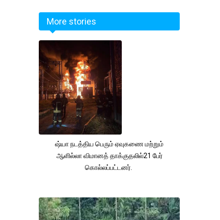
More stories
ஷ்யா நடத்திய பெரும் ஏவுகணை மற்றும்
ஆளில்லா விமானத் தாக்குதலில்21 பேர்
கொல்லப்பட்டனர்.