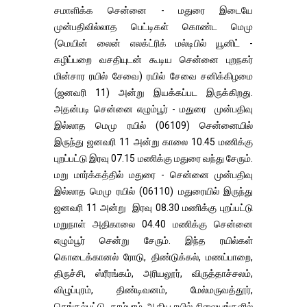
சமாளிக்க சென்னை - மதுரை இடையே
முன்பதிவில்லாத பெட்டிகள் கொண்ட மெமு
(மெயின் லைன் எலக்ட்ரிக் மல்டிபில் யூனிட் -
கழிப்பறை வசதியுடன் கூடிய சென்னை புறநகர்
மின்சார ரயில் சேவை) ரயில் சேவை சனிக்கிழமை
(ஜனவரி 11) அன்று இயக்கப்பட இருக்கிறது.
அதன்படி சென்னை எழும்பூர் - மதுரை முன்பதிவு
இல்லாத மெமு ரயில் (06109) சென்னையில்
இருந்து ஜனவரி 11 அன்று காலை 10.45 மணிக்கு
புறப்பட்டு இரவு 07.15 மணிக்கு மதுரை வந்து சேரும்.
மறு மார்க்கத்தில் மதுரை - சென்னை முன்பதிவு
இல்லாத மெமு ரயில் (06110) மதுரையில் இருந்து
ஜனவரி 11 அன்று இரவு 08.30 மணிக்கு புறப்பட்டு
மறுநாள் அதிகாலை 04.40 மணிக்கு சென்னை
எழும்பூர் சென்று சேரும். இந்த ரயில்கள்
கொடைக்கானல் ரோடு, திண்டுக்கல், மணப்பாறை,
திருச்சி, ஸ்ரீரங்கம், அரியலூர், விருத்தாச்சலம்,
விழுப்புரம், திண்டிவனம், மேல்மருவத்தூர்,
செங்கல்பட்டு, தாம்பரம் ஆகிய ரயில் நிலையங்களில்