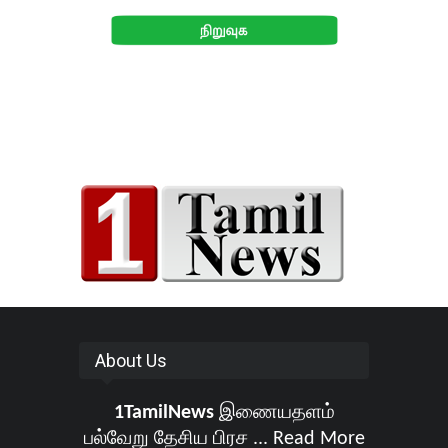
About Us
1TamilNews
இணையதளம்
பல்வேறு தேசிய பிரச ...
Read More