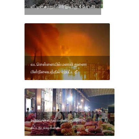
வீட்டின் சுற்றுச்சுவர் இடிந்து 4 பேர் பலி
வடசென்னையில் மணலி துணை
மின்நிலையத்தில் ஏற்பட்ட தீ
உணவு பொருள்களை பதுகினால்
சட்டநடவடிக்கை