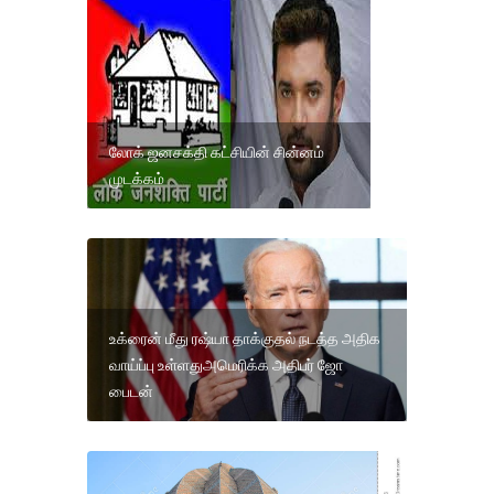
லோக் ஜனசக்தி கட்சியின் சின்னம்
முடக்கம்
உக்ரைன் மீது ரஷ்யா தாக்குதல் நடத்த அதிக
வாய்ப்பு உள்ளதுஅமெரிக்க அதிபர் ஜோ
பைடன்