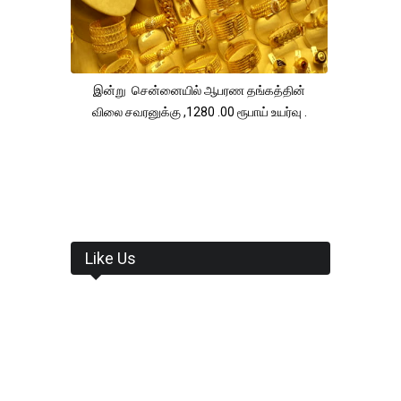
இன்று சென்னையில் ஆபரண தங்கத்தின்
விலை சவரனுக்கு ,1280 .00 ரூபாய் உயர்வு .
Like Us