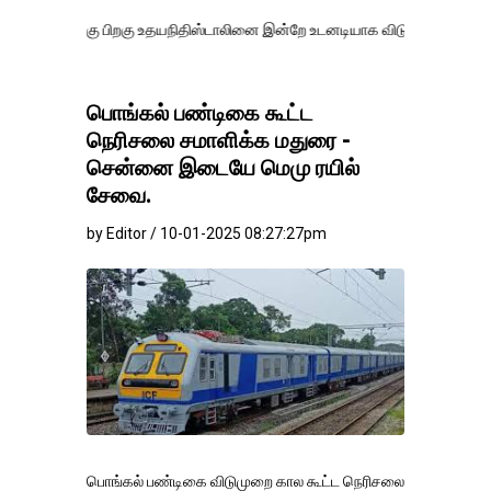
்கு பிறகு உதயநிதிஸ்டாலினை இன்றே உடனடியாக விடுவிக்கப்பட வேண்.
எதி
பொங்கல் பண்டிகை கூட்ட
நெரிசலை சமாளிக்க மதுரை -
சென்னை இடையே மெமு ரயில்
சேவை.
by Editor / 10-01-2025 08:27:27pm
பொங்கல் பண்டிகை விடுமுறை கால கூட்ட நெரிசலை