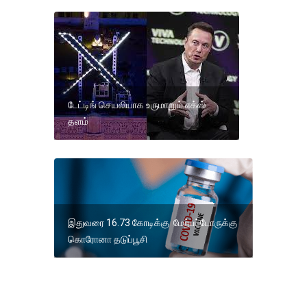
டேட்டிங் செயலியாக உருமாறும் எக்ஸ்
தளம்
இதுவரை 16.73 கோடிக்கு மேற்பட்டோருக்கு
கொரோனா தடுப்பூசி