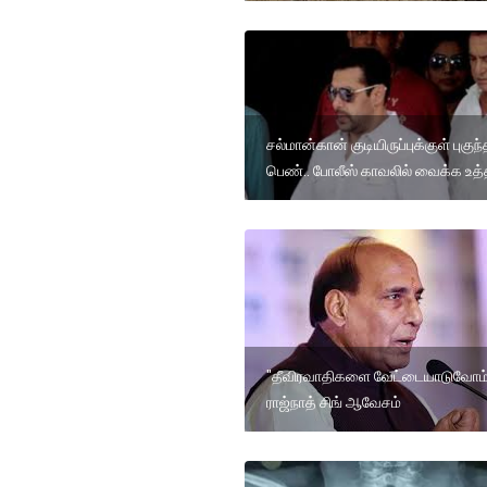
சல்மான்கான் குடியிருப்புக்குள் புகுந
பெண்.. போலீஸ் காவலில் வைக்க உத்
"தீவிரவாதிகளை வேட்டையாடுவோம்
ராஜ்நாத் சிங் ஆவேசம்