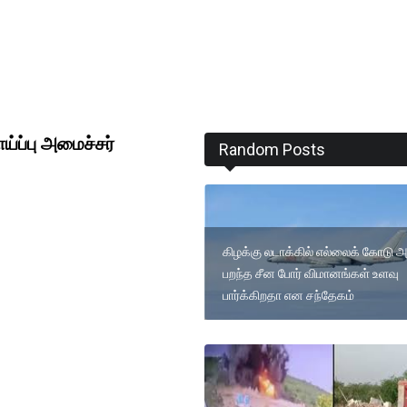
ய்ப்பு அமைச்சர்
Random Posts
கிழக்கு லடாக்கில் எல்லைக் கோடு 
பறந்த சீன போர் விமானங்கள் உளவு
பார்க்கிறதா என சந்தேகம்