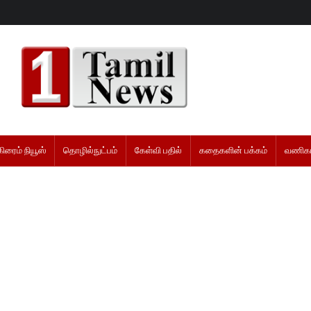
கிரைம் நியூஸ்
தொழில்நுட்பம்
கேள்வி பதில்
கதைகளின் பக்கம்
வணிகம