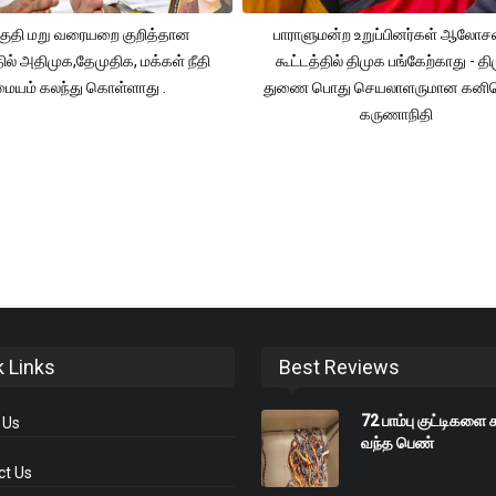
ுதி மறு வரையறை குறித்தான
பாராளுமன்ற உறுப்பினர்கள் ஆலோ
தில் அதிமுக,தேமுதிக, மக்கள் நீதி
கூட்டத்தில் திமுக பங்கேற்காது - த
மையம் கலந்து கொள்ளாது .
துணை பொது செயலாளருமான கனி
கருணாநிதி
k Links
Best Reviews
72 பாம்பு குட்டிகளை 
 Us
வந்த பெண்
ct Us