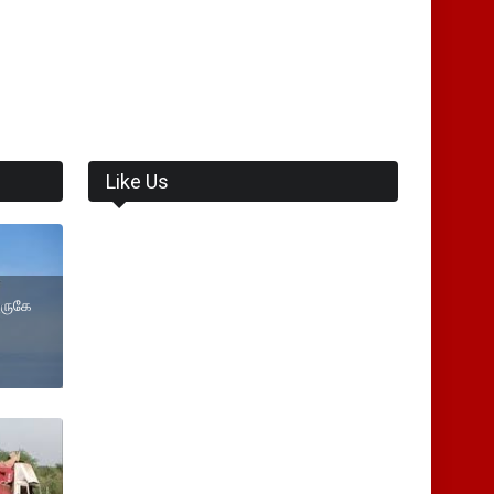
Like Us
அருகே