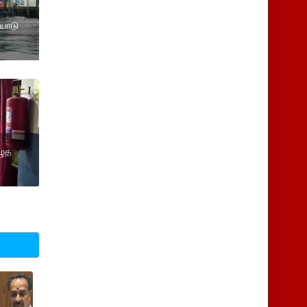
ையோடு
ழுத