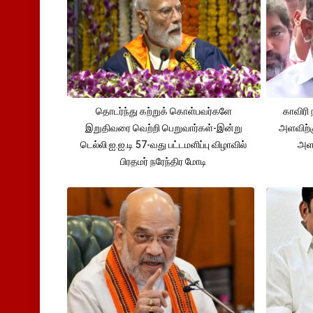
தொடர்ந்து கற்றுக் கொள்பவர்களே
காவிரி 
இறுதிவரை வெற்றி பெறுவார்கள்-இன்று
அளவிற்
டெல்லி ஐ.ஐ.டி 57-வது பட்டமளிப்பு விழாவில்
அளவ
பிரதமர் நரேந்திர மோடி