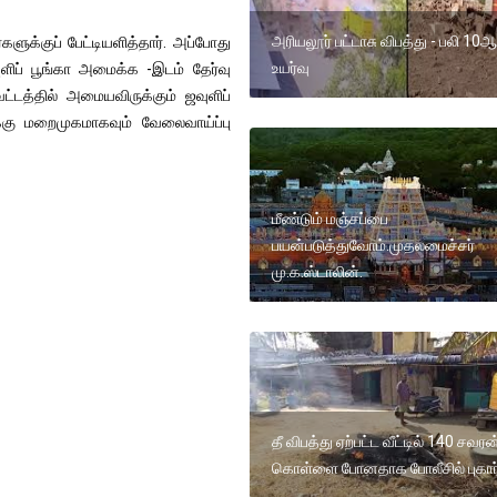
அரியலூர் பட்டாசு விபத்து - பலி 10
களுக்குப் பேட்டியளித்தார். அப்போது
உயர்வு
ுளிப் பூங்கா அமைக்க -இடம் தேர்வு
வட்டத்தில் அமையவிருக்கும் ஜவுளிப்
ுக்கு மறைமுகமாகவும் வேலைவாய்ப்பு
மீண்டும் மஞ்சப்பை
பயன்படுத்துவோம்.முதலமைச்சர்
மு.க.ஸ்டாலின்.
தீ விபத்து ஏற்பட்ட வீட்டில் 140 சவரன
கொள்ளை போனதாக போலீசில் புகார