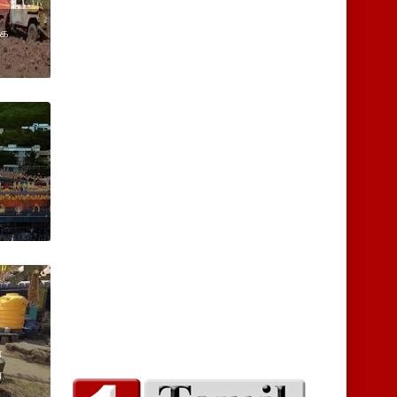
ஆக
்
்