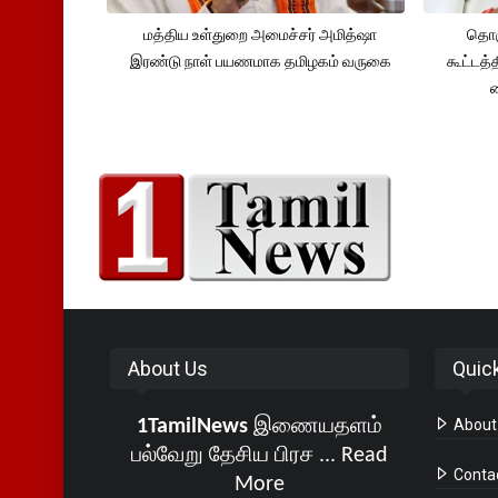
மத்திய உள்துறை அமைச்சர் அமித்ஷா
தொக
இரண்டு நாள் பயணமாக தமிழகம் வருகை
கூட்டத்
About Us
Quic
1TamilNews
இணையதளம்
About
பல்வேறு தேசிய பிரச ...
Read
Conta
More