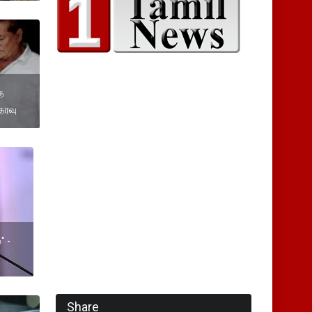
்த
தரவு
" -
Share