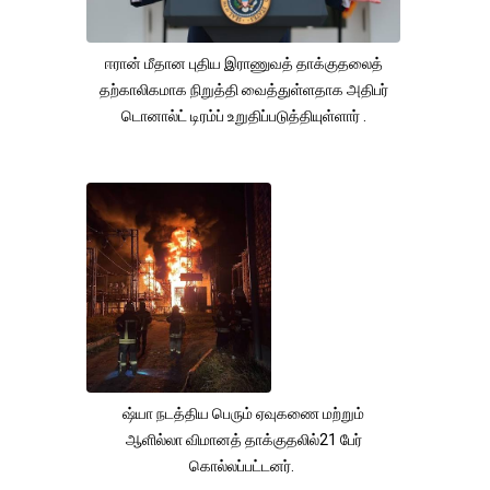
ஈரான் மீதான புதிய இராணுவத் தாக்குதலைத்
தற்காலிகமாக நிறுத்தி வைத்துள்ளதாக அதிபர்
டொனால்ட் டிரம்ப் உறுதிப்படுத்தியுள்ளார் .
ஷ்யா நடத்திய பெரும் ஏவுகணை மற்றும்
ஆளில்லா விமானத் தாக்குதலில்21 பேர்
கொல்லப்பட்டனர்.