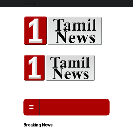
-->
-->
Breaking News :