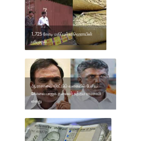
1,725 கோடி மதிப்புள்ள ஹெராயின்
பறிமுதல்
ஆ.ராசாவை மிரட்டும் வகையில் பேசிய
கோவை பாஜக தலைவர் உத்தம ராமசாமி
கைது