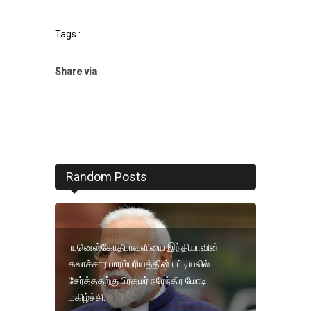
Tags :
Share via
Random Posts
யுனெஸ்கோதீபாவளியை இந்தியாவின்
கலாச்சார பாரம்பரியத்தின் பட்டியலில்
சேர்த்ததற்கு பிரதமர் நரேந்திர மோடி
மகிழ்ச்சி.