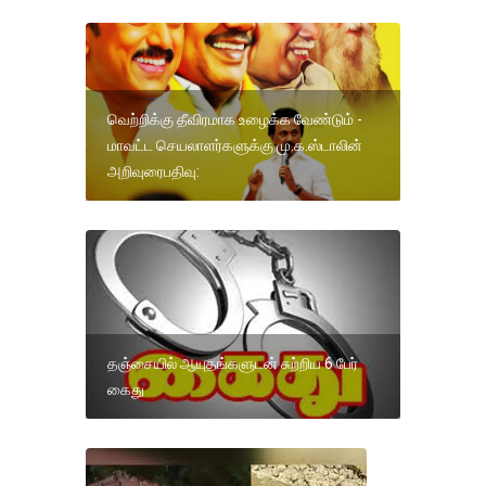
வெற்றிக்கு தீவிரமாக உழைக்க வேண்டும் -
மாவட்ட செயலாளர்களுக்கு மு.க.ஸ்டாலின்
அறிவுரைபதிவு:
தஞ்சையில் ஆயுதங்களுடன் சுற்றிய 6 பேர்
கைது