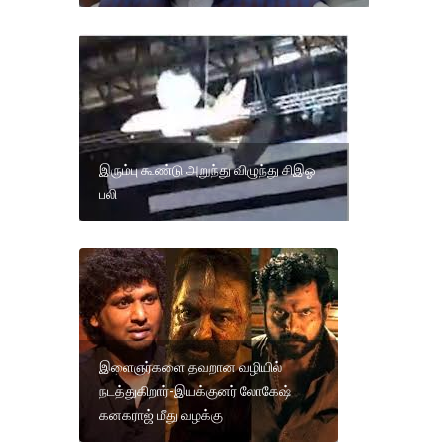
இரும்பு கூண்டு அறுந்து விழுந்து சிஇஓ
பலி
இளைஞர்களை தவறான வழியில்
நடத்துகிறார்-இயக்குனர் லோகேஷ்
கனகராஜ் மீது வழக்கு