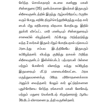
சேர்ந்த சொக்கநாதர் சுடலை கண்ணு மகன்
சின்னதுரை (35). நண்பர்களான இவர்கள் இருவரும்
ஸ்ரீவைகுண்டத்தில் இருந்து ஆழ்வார்தோப்பு அருகே
வரும் போது, எதிரே திருச்செந்தூரிலிருந்து வந்த கார்
பைக் மீது எதிர்பாராத விதமாக மோதியது. இதில்
தூக்கி வீசப்பட்ட மாரி பாண்டியும் சின்னதுரையும்
சாலையில் விழுந்தனர். அப்போது அடுத்தடுத்து
வந்த 2 கார்கள் இருவர் மீதும் மோதியதால் படுகாயம்
அடைந்து சம்பவ இடத்திலேயே இருவரும்
உயிரிழந்தனர். விபத்து குறித்து தகவல் அறிந்த
ஸ்ரீவைகுண்டம் இன்ஸ்பெக்டர் பத்மநாபன் பிள்ளை
மற்றும் போலீசார் விரைந்து வந்து உயிரிழந்த
இருவரையும் மீட்டு பாளையங்கோட்டை அரசு
மருத்துவமனைக்கு பிரேத பரிசோதனைக்காக
அனுப்பி வைத்தனர். மேலும் கார் ஓட்டுநர்களான
புதுச்சேரியை சேர்ந்த ரங்கசாமி மகன் லோகேஷ்,
மற்றும் மதுரை வெங்கடேஷ் கிருஷ்ணராஜ் ஆகிய
3பேரிடம் விசாரணை நடத்தி வருகின்றனர்.