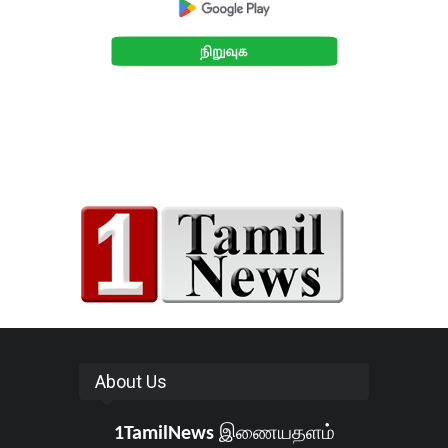
About Us
1TamilNews
இணையதளம்