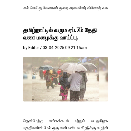
் செய்து வேளாண் துறை அமைச்சர் வினோத் வாசித்து வருகிறார். �.
தமிழ்நாட்டில் வரும ஏப்.7ம் தேதி
வரை மழைக்கு வாய்ப்பு.
by Editor / 03-04-2025 09:21:15am
தென்மேற்கு வங்கக்கடல் மற்றும் வடதமிழக
பகுதிகளின் மேல் ஒரு வளிமண்டல கீழடுக்கு சுழற்சி