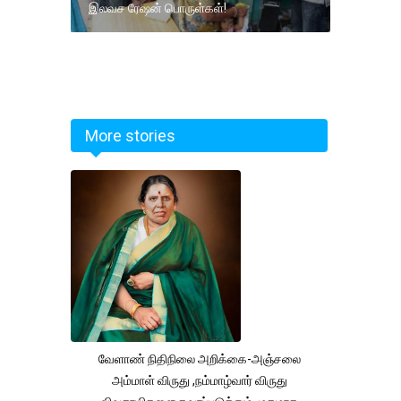
இலவச ரேஷன் பொருள்கள்!
More stories
வேளாண் நிதிநிலை அறிக்கை-அஞ்சலை
அம்மாள் விருது ,நம்மாழ்வார் விருது