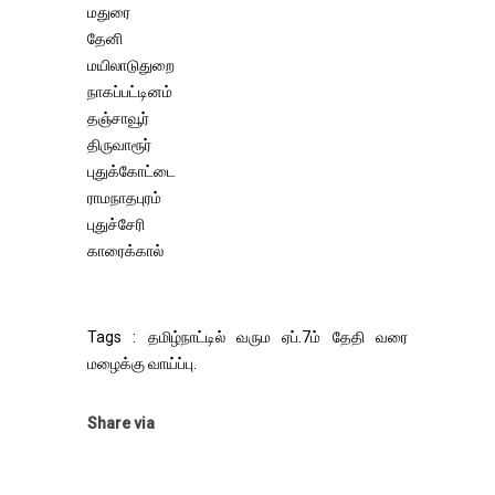
மதுரை
தேனி
மயிலாடுதுறை
நாகப்பட்டினம்
தஞ்சாவூர்
திருவாரூர்
புதுக்கோட்டை
ராமநாதபுரம்
புதுச்சேரி
காரைக்கால்
Tags : தமிழ்நாட்டில் வரும ஏப்.7ம் தேதி வரை
மழைக்கு வாய்ப்பு.
Share via