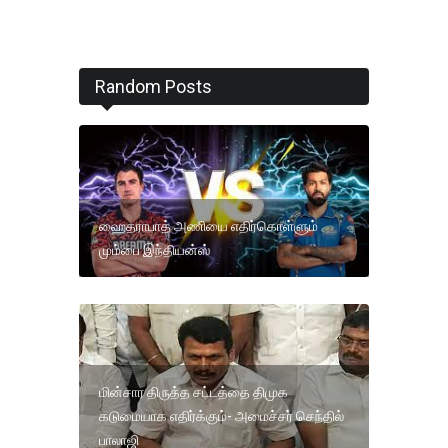
Random Posts
ஹைதராபாத் அணியை எதிர்கொள்ளும்
மும்பை இந்தியன்ஸ்
மின்சார திருத்த சட்டத்தை திமுக
கடுமையாக எதிர்க்கும்- அமைச்சர் செந்தில்
பாலாஜி