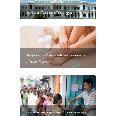
சென்னை மேயராக ப்ரியா ராஜன்
பித்தவெடிப்பா? கவலைவேண்டாம் ஈஸியா
சரிபண்ணிடலாம்!
ஏழைக் குடும்பங்களுக்கு 2 மாதங்களுக்கு