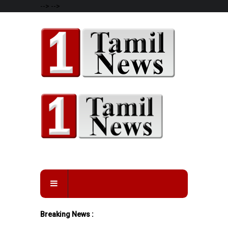
-->
-->
Breaking News :