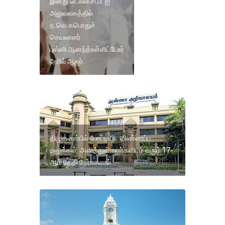
இன்று டெல்லி சி.பி. ஐ
அலுவலகத்தில்
த.வெ.கபொதுச்
செயலாளர்
புஸ்ஸி ஆனந்த்உள்ளிட்டோர்
நேரில் ஆஜர்.
திமுக சார்பில் போட்டியிட விண்ணப்ப
மனுக்கள் அளித்துள்ளவர்களிடம் வரும் 17-
ஆம் தேதி நேர்காணல்