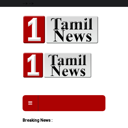
-->
-->
Breaking News :