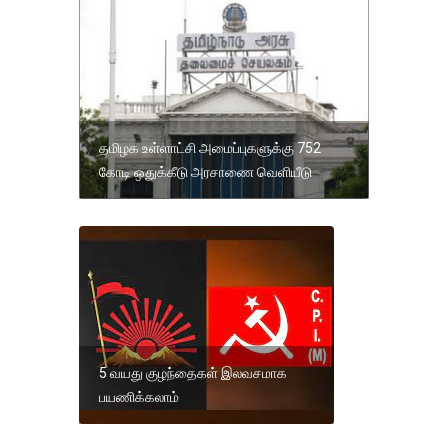
தமிழக உள்ளாட்சி அமைப்புகளுக்கு 752
கோடி ஒதுக்கீடு அரசாணை வெளியீடு
5 வயது குழந்தைகள் இலவசமாக
பயணிக்கலாம்