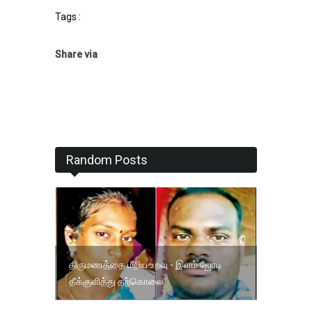
Tags :
Share via
Random Posts
திருமணத்தை மீறிய உறவு - இளம் ஜோடி
தீக்குளித்து தற்கொலை