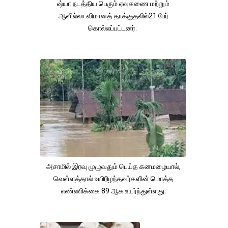
ஷ்யா நடத்திய பெரும் ஏவுகணை மற்றும்
ஆளில்லா விமானத் தாக்குதலில்21 பேர்
கொல்லப்பட்டனர்.
அசாமில் இரவு முழுவதும் பெய்த கனமழையால்,
வெள்ளத்தால் உயிரிழந்தவர்களின் மொத்த
எண்ணிக்கை 89 ஆக உயர்ந்துள்ளது.