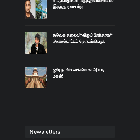
ஏ.ஆர்.ரகுமான் மருத்துவமனையில்
இருந்து டிஸ்சார்ஜ்
தவெக தலைவர் விஜய் பிறந்தநாள்
கொண்டாட்டம் தொடங்கியது.
ஒரே நாளில் வக்கீலான அப்பா,
மகள்!
Newsletters