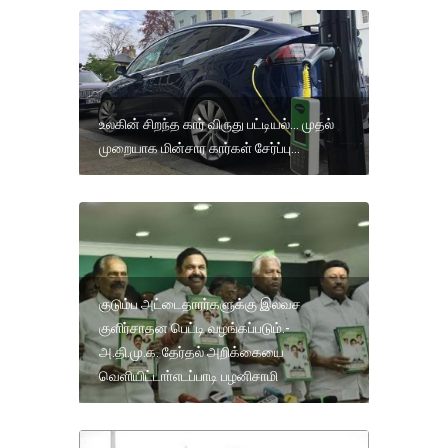
உலகின் சிறந்த கார் விருது பட்டியல்... முதல்
முறையாக மின்சார கார்கள் சேர்ப்பு...
குடும்ப அட்டைதாரர்களுக்கு இலவச
குளிர்சாதன பெட்டி வழங்கப்படும்.-
அ.தி.மு.க. தேர்தல் அறிக்கையை
வெளியிட்டாா்எடப்பாடி பழனிசாமி