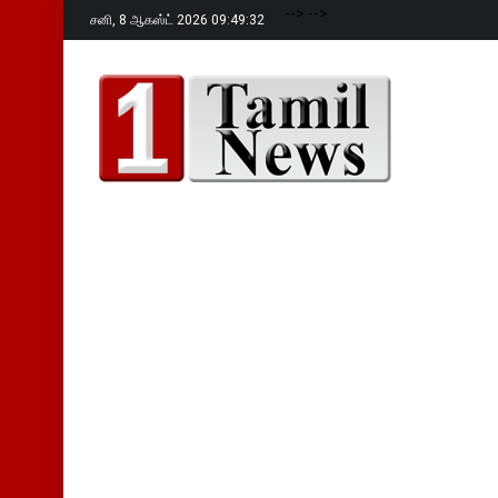
-->
-->
சனி,
8 ஆகஸ்ட் 2026 09:49:34