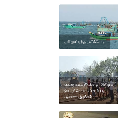
தமிழ்நாட்டிற்கு தனிக்கொடி
பட்டாசு கடை தீ விபத்து -அதிமுக
பொதுச்செயலாளர் எடப்பாடி
பழனிசாமிஇரங்கல்.