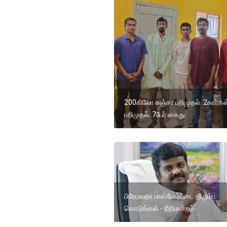
200கிலோ கஞ்சா பறிமுதல். 2கார்கள
பறிமுதல். 7பேர் கைது
பிரேமலதா பாஸ்போர்ட்டை திரும்ப
கொடுங்கள் - நீதிமன்றம்