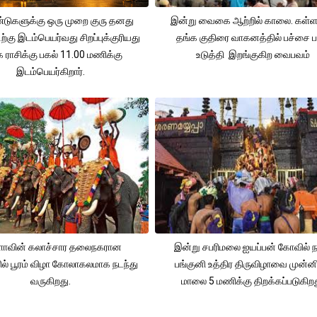
டுகளுக்கு ஒரு முறை குரு தனது
இன்று வைகை ஆற்றில் காலை. கள்ள
டிற்கு இடம்பெயர்வது சிறப்புக்குரியது
தங்க குதிரை வாகனத்தில் பச்சை பட
க ராசிக்கு பகல் 11.00 மணிக்கு
உடுத்தி இறங்குகிற வைபவம்
இடம்பெயர்கிறார்.
ளாவின் கலாச்சார தலைநகரான
இன்று சபரிமலை ஐயப்பன் கோவில்
ரில் பூரம் விழா கோலாகலமாக நடந்து
பங்குனி உத்திர திருவிழாவை முன்னி
வருகிறது.
மாலை 5 மணிக்கு திறக்கப்படுகிறத