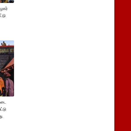
ழகர்
்டு
 நடை
ட்டு
ு.