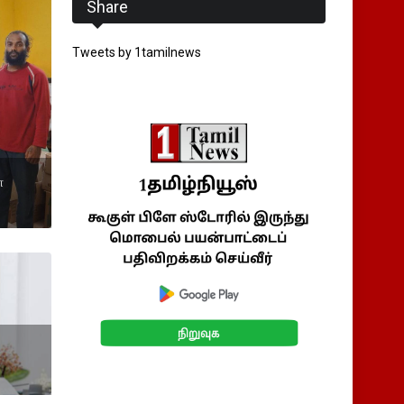
Share
Tweets by 1tamilnews
்