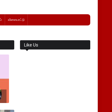
்
விளையாட்டு
Like Us
ை