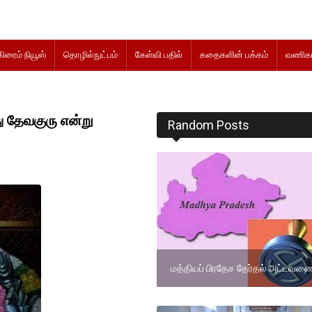
கிரைம் நியூஸ்
தொழில்நுட்பம்
கேள்வி பதில்
கதைகளின் பக்கம்
வணிகம
து தேவகுரு என்று
Random Posts
மத்தியப் பிரதேச தேர்தல் அட்டவண