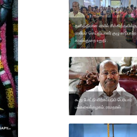
தனித்தீவான ஏரலில் சிக்கித்தவிக்கு
பாலிமர் செய்தியாளர் குழு காப்பாற்ற
காவல்துறை உறுதி .
கூறு போட்டு விற்கப்படும் பெரியார்
பல்கலைக்கழகம்: ராமதாஸ்