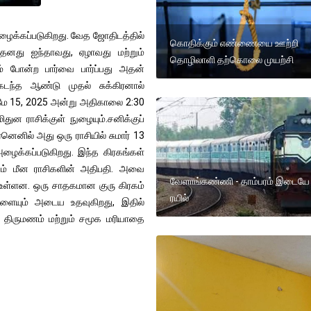
 அழைக்கப்படுகிறது. வேத ஜோதிடத்தில்
கொதிக்கும் எண்ணையை ஊற்றி
 தனது ஐந்தாவது, ஏழாவது மற்றும்
தொழிலாளி தற்கொலை முயற்சி
ம் போன்ற பார்வை பார்ப்பது அதன்
 கடந்த ஆண்டு முதல் சுக்கிரனால்
லும் மே 15, 2025 அன்று அதிகாலை 2:30
துன ராசிக்குள் நுழையும்.சனிக்குப்
னெனில் அது ஒரு ராசியில் சுமார் 13
அழைக்கப்படுகிறது. இந்த கிரகங்கள்
ம் மீன ராசிகளின் அதிபதி. அவை
வேளாங்கண்ணி - தாம்பரம் இடையே ச
ம் உள்ளன. ஒரு சாதகமான குரு கிரகம்
ரயில்
ளையும் அடைய உதவுகிறது, இதில்
யான திருமணம் மற்றும் சமூக மரியாதை