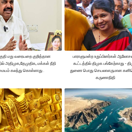
ுதி மறு வரையறை குறித்தான
பாராளுமன்ற உறுப்பினர்கள் ஆலோ
தில் அதிமுக,தேமுதிக, மக்கள் நீதி
கூட்டத்தில் திமுக பங்கேற்காது - த
மையம் கலந்து கொள்ளாது .
துணை பொது செயலாளருமான கனி
கருணாநிதி