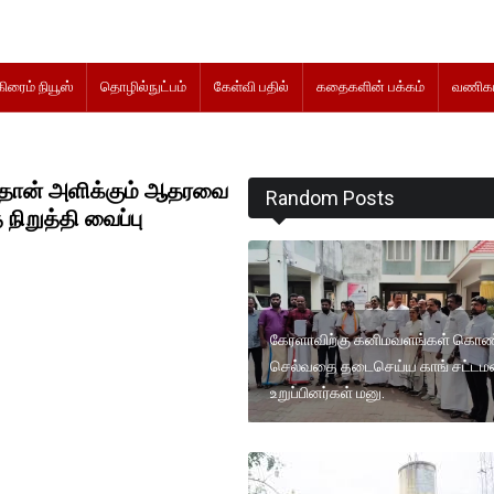
கிரைம் நியூஸ்
தொழில்நுட்பம்
கேள்வி பதில்
கதைகளின் பக்கம்
வணிகம
ஸ்தான் அளிக்கும் ஆதரவை
Random Posts
 நிறுத்தி வைப்பு
கேரளாவிற்கு கனிமவளங்கள் கொண
செல்வதை தடைசெய்ய காங் சட்டம
உறுப்பினர்கள் மனு.