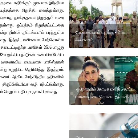
ஆதரவை எதிர்க்கும் முகமாக இந்தியா
பந்தத்தை நிறுத்தி வைத்துள்ளது.
்கரவாத தாக்குதலை நிறுத்தும் வரை
ுள்ளது. ஒப்பந்தம் நிறுத்தப்பட்டதை
வேங்கைவயல் வழக்கு - 2 வாரம்
்ற நீர்மின் திட்டங்களில் படிந்துள்ள
அவகாசம்
ளது. இந்தப் பணிகளை மேற்கொள்ள
ாக தடைபட்டிருந்த பணிகள் இப்பொழுது
2026 ஐக்கிய நாடுகள் சபையில் பேசிய
ின் உலகளாவிய மையமாக பாகிஸ்தான்
ன்று உறுதிபட தெரிவித்து இருந்தார்.
் செனாப் ஆகிய மேற்கிந்திய நதிகளின்
ிருப்பிவிடவோ வழி ஏற்பட்டுள்ளது.
.ஒரே நாளில் கோடிகளைத் தொட்ட
் பெறும் பாதிப்பு உருவாகி உள்ளது.
பார்வைகளை கொண்டஜவான்