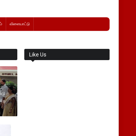
்
விளையாட்டு
Like Us
்டு
ன்ற