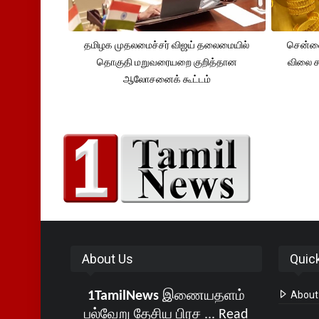
தமிழக முதலமைச்சர் விஜய் தலைமையில்
சென்னை
தொகுதி மறுவரையறை குறித்தான
விலை சவ
ஆலோசனைக் கூட்டம்
About Us
Quic
1TamilNews
இணையதளம்
About
பல்வேறு தேசிய பிரச ...
Read