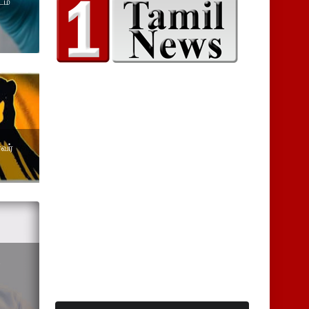
டம்
வர்
ை