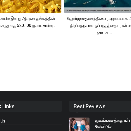
யில் இன்று ஆபரண தங்கத்தின்
ஹோர்முஸ் ஜலசந்தியை முழுமையாக மீ
ரனுக்கு 520. .00 ரூபாய் உயர்வு .
திறப்பதற்கான ஒப்பந்தத்தை ஈரான் மற
ஓமான் ...
k Links
Best Reviews
முகக்கவசத்தை கட்
 Us
வேண்டும்