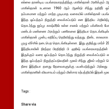
எல்லை தாண்டிய பயங்கரவாதத்திற்கு பாகிஸ்தான் அளிக்கும் 
பாகிஸ்தான் உடனான 1960 ஆம் ஆண்டு சிந்து நதிநீர் ஒப்
நம்பகமான மற்றும் மாற்ற முடியாத வகையில் பாகிஸ்தான் பயங
இந்த ஒப்பந்தம் நிறுத்தி வைக்கப்படும் என இந்திய அறிவித்த
தொடர்ந்து ஜம்மு காஷ்மீரில் உள்ள சலால் மற்றும் பக்ளிகார் போன
மண்டல் மண்ணை அகற்றும் பணிகளை இந்தியா தொடங்கியுள்
பாகிஸ்தான் முன்பு எதிர்ப்பு தெரிவித்து வந்தது. நீண்ட காலம
முழு வீச்சில் நடைபெற தொடங்கியுள்ளன. இது குறித்து மார்ச் 
இந்தியாவின் நிரந்தர பிரதிநிதி பி .ஹரிஷ் பயங்கரவாதத்த
இருக்கும் வரை ஒப்பந்தம் தொடர்ந்து நிறுத்தி வைக்கப்படும் எ
இந்த ஒப்பந்தம் நிறுத்தப்படுவதின் மூலம் சிந்து ,ஜீலம் மற்றும
நீரை இந்தியா தனது தேவைகளுக்கு பயன்படுத்தும் அல்லது த
பாகிஸ்தானின் விவசாயம் மற்றும் மின்சார உற்பத்தியில் இதன் மூலம
Tags :
Share via