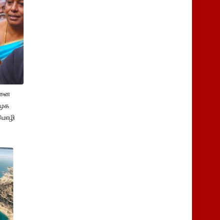
சனை
ிமுக
மொழி