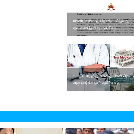
மகளிர் உரிமைத் தொகை 7ஆவது
தவணை இன்று வருகிறது
6 புதிய மருத்துவ கல்லூரிகள் அமை
அனுமதி கோரும் தமிழ்நாடு