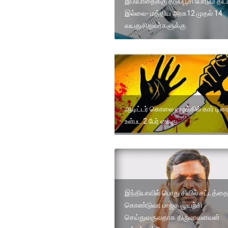
இப்போதைக்கு தடுப்பூசி போடும் திட்
இல்லை- மத்திய அரசு12 முதல் 14
வயதுசிறுவர்களுக்கு
ஆடிட்டர் கொலை வழக்கில் கார் டிரை
உள்பட 2 பேர் கைது
இந்தியாவில் பொது சிவில் சட்டத்த
கொண்டுவர பாஜக முயற்சி
செய்துவருவதாக திருமாவளவன்