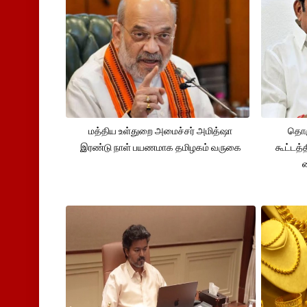
மத்திய உள்துறை அமைச்சர் அமித்ஷா
தொக
இரண்டு நாள் பயணமாக தமிழகம் வருகை
கூட்டத்