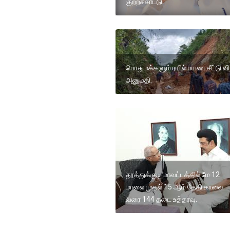
குற்றச்சாட்டு:
பொதுமக்களும் ரயில் பயண சீட்டு வி
அனுமதி.
தூத்துக்குடி மாவட்டத்தில் மே 12
மாலை முதல் 15 ஆம் தேதி காலை
வரை 144 தடை உத்தரவு.