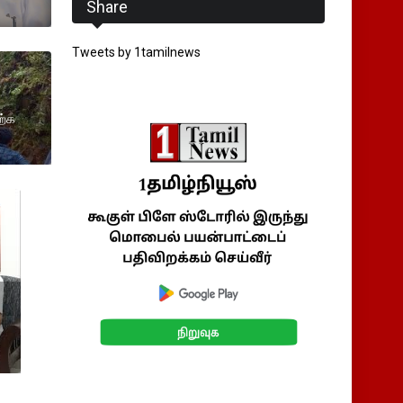
Share
Tweets by 1tamilnews
ற்க