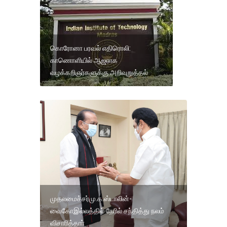
கொரோனா பரவல் எதிரொலி:
காணொளியில் ஆஜராக
வழக்கறிஞர்களுக்கு அறிவுறுத்தல்
முதலமைச்சர்மு.க.ஸ்டாலின்-
வைகோஇல்லத்தில் நேரில் சந்தித்து நலம்
விசாரித்தாா்