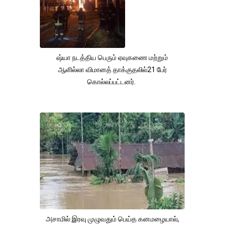
ஷ்யா நடத்திய பெரும் ஏவுகணை மற்றும்
ஆளில்லா விமானத் தாக்குதலில்21 பேர்
கொல்லப்பட்டனர்.
அசாமில் இரவு முழுவதும் பெய்த கனமழையால்,