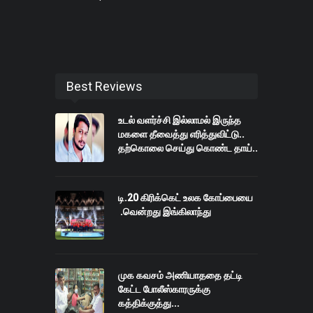
Best Reviews
உடல் வளர்ச்சி இல்லாமல் இருந்த
மகளை தீவைத்து எரித்துவிட்டு..
தற்கொலை செய்து கொண்ட தாய்..
டி.20 கிரிக்கெட் உலக கோப்பையை
.வென்றது இங்கிலாந்து
முக கவசம் அணியாததை தட்டி
கேட்ட போலீஸ்காரருக்கு
கத்திக்குத்து...