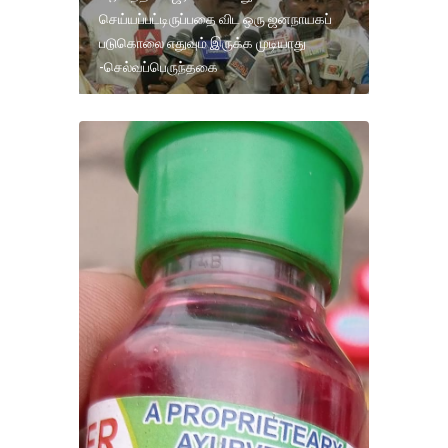
செய்யப்பட்டிருப்பதை விட ஒரு ஜனநாயகப்
படுகொலை எதுவும் இருக்க முடியாது
-செல்வப்பெருந்தகை