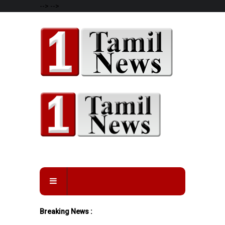
-->
-->
Breaking News :