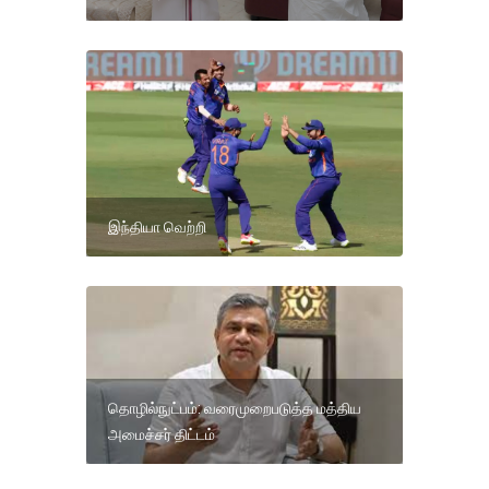
இந்தியா வெற்றி
தொழில்நுட்பம்: வரைமுறைபடுத்த மத்திய
அமைச்சர் திட்டம்