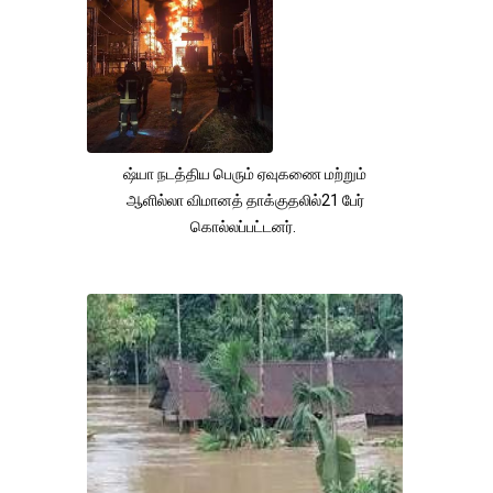
ஷ்யா நடத்திய பெரும் ஏவுகணை மற்றும்
ஆளில்லா விமானத் தாக்குதலில்21 பேர்
கொல்லப்பட்டனர்.