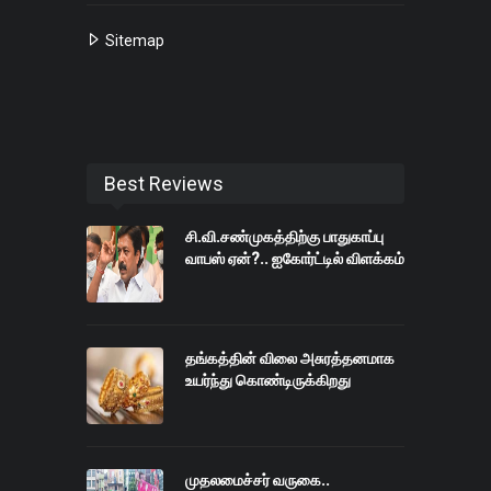
Sitemap
Best Reviews
சி.வி.சண்முகத்திற்கு பாதுகாப்பு
வாபஸ் ஏன்?.. ஐகோர்ட்டில் விளக்கம்
தங்கத்தின் விலை அசுரத்தனமாக
உயர்ந்து கொண்டிருக்கிறது
முதலமைச்சர் வருகை..