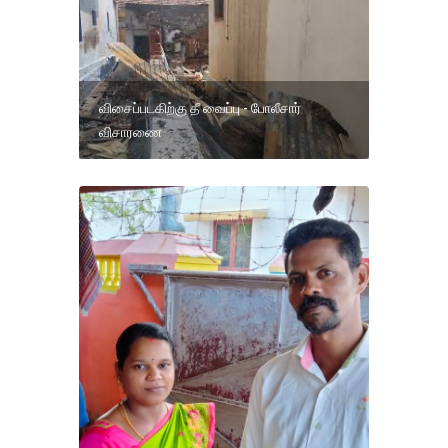
விசைப்படகிற்கு தீ வைப்பு - போலீசார்
விசாரணை