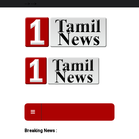
-->
-->
Breaking News :