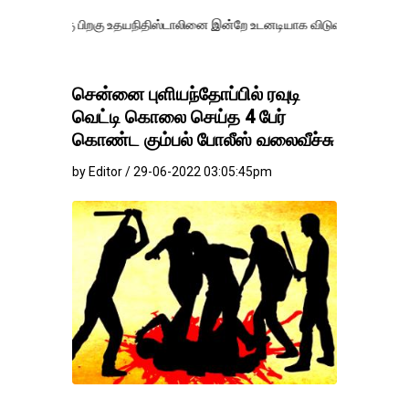
பிறகு உதயநிதிஸ்டாலினை இன்றே உடனடியாக விடுவிக்கப்பட வேண்.
எதிர்க்
சென்னை புளியந்தோப்பில் ரவுடி
வெட்டி கொலை செய்த 4 பேர்
கொண்ட கும்பல் போலீஸ் வலைவீச்சு
by Editor / 29-06-2022 03:05:45pm