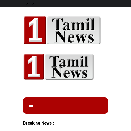
-->
-->
Breaking News :