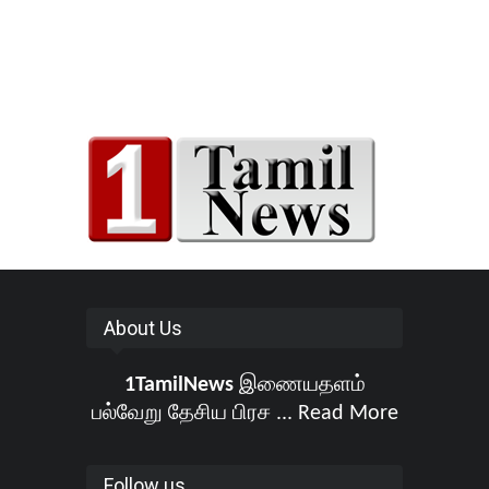
About Us
1TamilNews
இணையதளம்
பல்வேறு தேசிய பிரச ...
Read More
Follow us