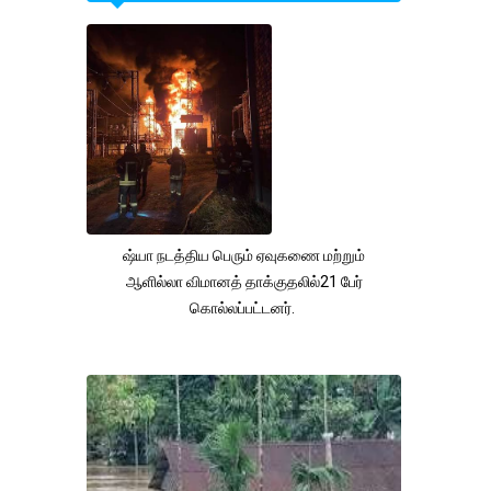
ஷ்யா நடத்திய பெரும் ஏவுகணை மற்றும்
ஆளில்லா விமானத் தாக்குதலில்21 பேர்
கொல்லப்பட்டனர்.