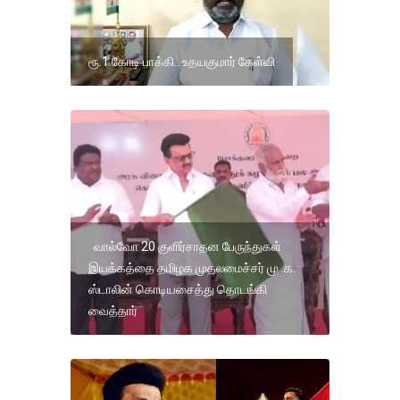
ரூ.1 கோடி பாக்கி.. உதயகுமார் கேள்வி
வால்வோ 20 குளிர்சாதன பேருந்துகள்
இயக்கத்தை தமிழக முதலமைச்சர் மு .க.
ஸ்டாலின் கொடியசைத்து தொடங்கி
வைத்தார்