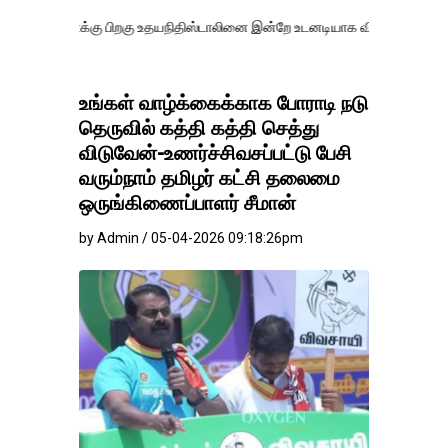
்கு பிறகு உதயநிதிஸ்டாலினை இன்றே உடனடியாக விடுவிக்கப்பட வேண்.
எதி
உங்கள் வாழ்க்கைக்காக போராடி நடு
தெருவில் கத்தி கத்தி செத்து
விடுவேன்-உணர்ச்சிவசப்பட்டு பேசி
வரும்நாம் தமிழர் கட்சி தலைமை
ஒருங்கிணைப்பாளர் சீமான்
by Admin / 05-04-2026 09:18:26pm