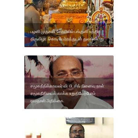
பழனி முருகன் கோவிலில் பங்குனி உத்திர
திருவிழா கொடியேற்றத்துடன் துவங்கியது
சமூகநீதிக்காவலர் வி. பி. சிங் நினைவு நாள்:
சமூகநீதியைக் காக்க உறுதியேற்போம்
ராமதாஸ் அறிக்கை.