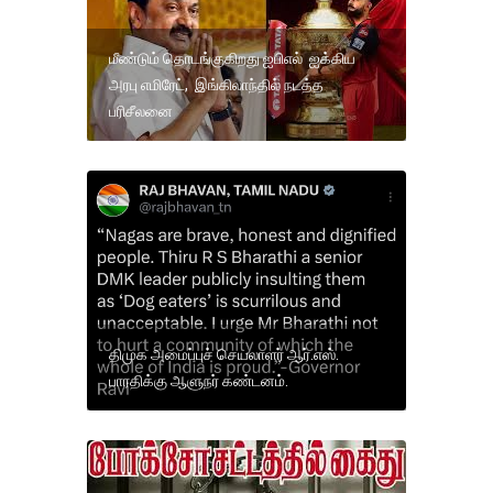
மீண்டும் தொடங்குகிறது ஐபிஎல் ஐக்கிய
அரபு எமிரேட், இங்கிலாந்தில் நடத்த
பரிசீலனை
திமுக அமைப்புச் செயலாளர் ஆர்.எஸ்.
பாரதிக்கு ஆளுநர் கண்டனம்.