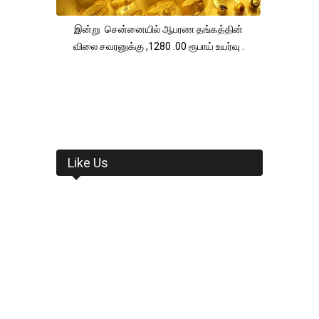
இன்று சென்னையில் ஆபரண தங்கத்தின்
விலை சவரனுக்கு ,1280 .00 ரூபாய் உயர்வு .
Like Us