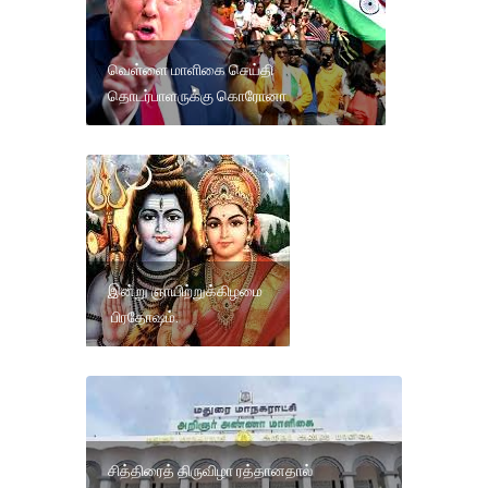
வெள்ளை மாளிகை செய்தி
தொடர்பாளருக்கு கொரோனா
இன்று ஞாயிற்றுக்கிழமை
பிரதோஷம்.
சித்திரைத் திருவிழா ரத்தானதால்