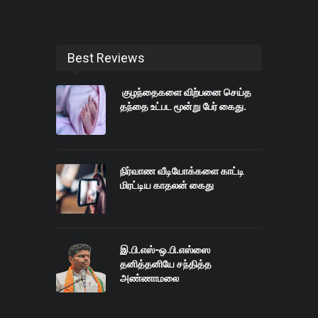
Best Reviews
குழந்தைகளை விற்பனை செய்த
தந்தை உட்பட மூன்று பேர் கைது.
நிர்வாண வீடியோக்களை காட்டி
மிரட்டிய காதலன் கைது
இ.பி.எஸ்-ஒ.பி.எஸ்ஸை
தனித்தனியே சந்தித்த
அண்ணாமலை