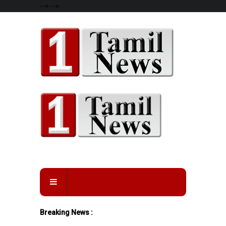
-->
-->
Breaking News :