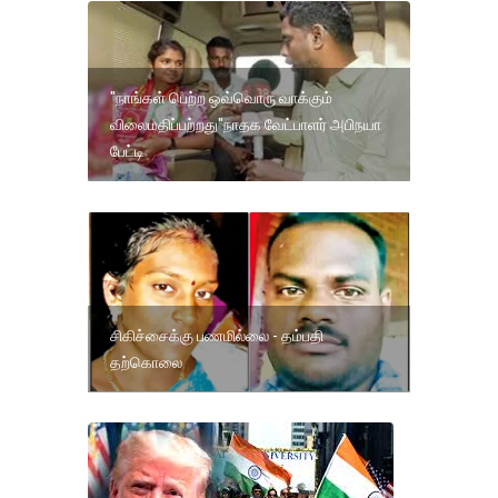
"நாங்கள் பெற்ற ஒவ்வொரு வாக்கும்
விலைமதிப்பற்றது"நாதக வேட்பாளர் அபிநயா
பேட்டி
சிகிச்சைக்கு பணமில்லை - தம்பதி
தற்கொலை