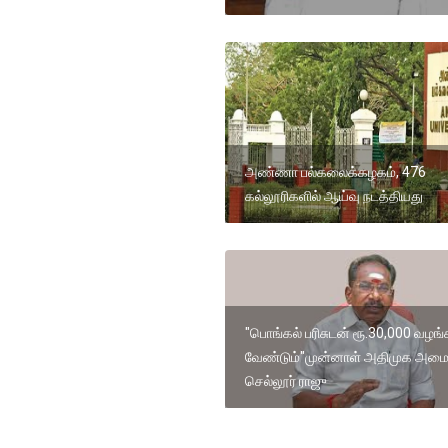
அண்ணா பல்கலைக்கழகம், 476
கல்லூரிகளில் ஆய்வு நடத்தியது
"பொங்கல் பரிசுடன் ரூ.30,000 வழங்
வேண்டும்"முன்னாள் அதிமுக அமைச
செல்லூர் ராஜு