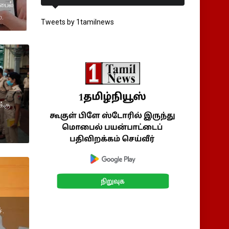
ஃபைல்
்.
Tweets by 1tamilnews
க்கு
்.