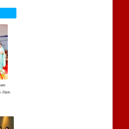
ாரண
 அரசு.