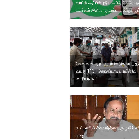
வாட்ஸ் ஆப்பில் புதிய அப்டேட்-புரொ
படங்கள் இனி பாதுகாப்பாக இருக்கும
சென்னை எழும்பூர் ரயில் நிலையத்து
வயது 113 - கொண்டாடிய ரயில்வே
ஊழியர்கள்!
கூட்டணி பேச்சுவார்த்தை குழுவில் எச
ராஜா