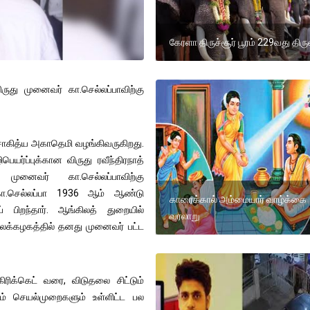
கேரளா திருச்சூர் பூரம் 229வது திர
ருது முனைவர் கா.செல்லப்பாவிற்கு
 சாகித்ய அகாதெமி வழங்கிவருகிறது.
ர்ப்புக்கான விருது ரவீந்திரநாத்
னைவர் கா.செல்லப்பாவிற்கு
த கா.செல்லப்பா 1936 ஆம் ஆண்டு
காரைக்கால் அம்மையார் வாழ்க்கை
 பிறந்தார். ஆங்கிலத் துறையில்
வரலாறு
கலைக்கழகத்தில் தனது முனைவர் பட்ட
கிரிக்கெட் வரை, விடுதலை சிட்டும்
களும் செயல்முறைகளும் உள்ளிட்ட பல