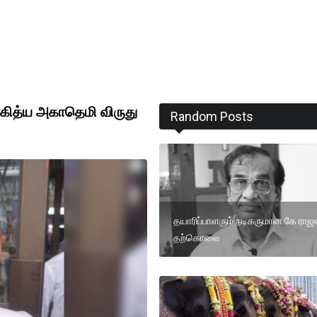
ாகித்ய அகாதெமி விருது
Random Posts
தயாரிப்பாளரும் நடிகருமான கே ராஜ
தற்கொலை