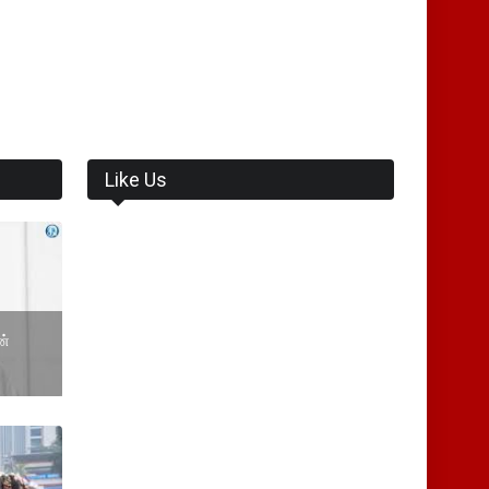
Like Us
ன்