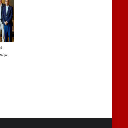
ய்
ுணர்வு