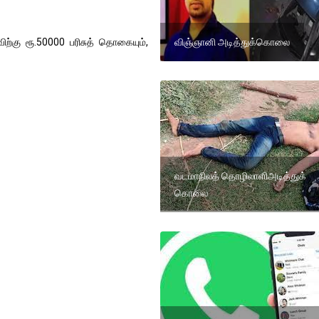
விஞ்ஞானி அடித்துக்கொலை
ிற்கு ரூ.50000 பரிசுத் தொகையும்,
வடமாநிலத் தொழிலாளிஅடித்துக்
கொலை