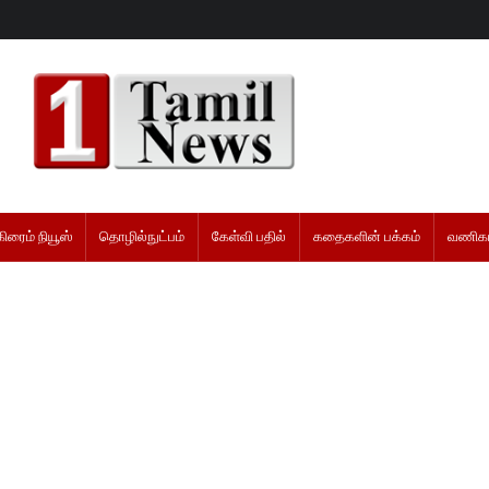
கிரைம் நியூஸ்
தொழில்நுட்பம்
கேள்வி பதில்
கதைகளின் பக்கம்
வணிகம