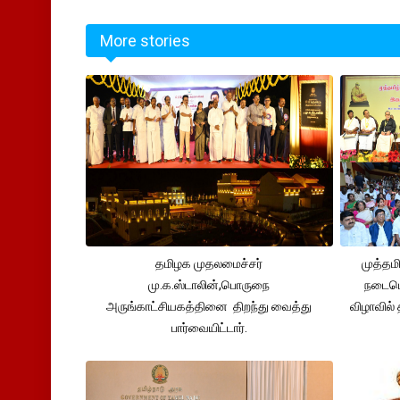
More stories
தமிழக முதலமைச்சர்
முத்தம
மு.க.ஸ்டாலின்,பொருநை
நடைபெ
அருங்காட்சியகத்தினை திறந்து வைத்து
விழாவில்
பார்வையிட்டார்.