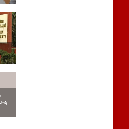
க
்சர்