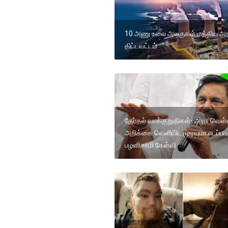
10 அணு உலை அலகுகள் மத்திய அர
திட்டவட்டம்
தேர்தல் வாக்குறுதிகள்- அரசு வெ
அறிக்கை வெளியிட முடியுமா.எடப்பாட
பழனிசாமி கேள்வி