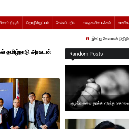
கிரைம் நியூஸ்
தொழில்நுட்பம்
கேள்வி பதில்
கதைகளின் பக்கம்
வணிகம
இன்று வேளாண் நிதிநிலை அறிக்கை தாக
ில் தமிழ்நாடு அரசுடன்
Random Posts
குழந்தையை தூக்கி எறிந்து கொல