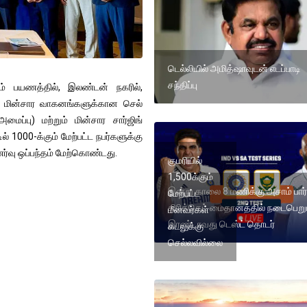
டெல்லியில் அமித்ஷாவுடன் எடப்பாடி
சந்திப்பு
ம் பயணத்தில், இலண்டன் நகரில்,
 மின்சார வாகனங்களுக்கான செல்
 அமைப்பு) மற்றும் மின்சார சார்ஜிங்
 1000-க்கும் மேற்பட்ட நபர்களுக்கு
ணர்வு ஒப்பந்தம் மேற்கொண்டது.
குமரியில்
1,500க்கும்
இன்று காலை 8 மணிக்கு அசாம் பார்
மேற்பட்ட
கிரிக்கெட் மைதானத்தில் நடைபெறு
மீனவர்கள்
இரண்டாவது டெஸ்ட் தொடர்
கடலுக்கு
செல்லவில்லை