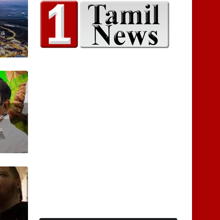
சு
ள்ளை
ி