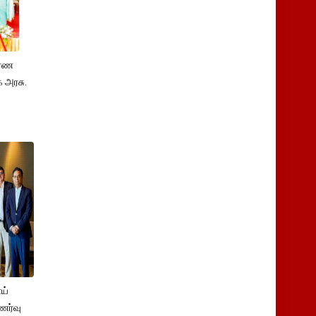
ாரண
 அரசு.
ய்
ுணர்வு