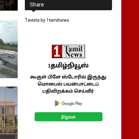
Share
Tweets by 1tamilnews
ி