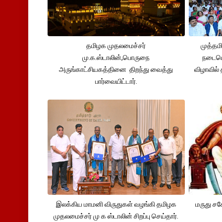
தமிழக முதலமைச்சர்
முத்தம
மு.க.ஸ்டாலின்,பொருநை
நடைபெ
அருங்காட்சியகத்தினை திறந்து வைத்து
விழாவில்
பார்வையிட்டார்.
இலக்கிய மாமனி விருதுகள் வழங்கி தமிழக
மருது ச
முதலமைச்சர் மு க ஸ்டாலின் சிறப்பு செய்தார்.