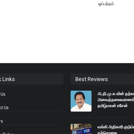
ஒப்பந்தம் .
k Links
Best Reviews
அ.தி.மு.க வின் தற்க
 Us
அவைத்தலைவரானார
தமிழ்மகன் உசேன்
ct Us
rs
வங்கி அதிகாரி குடும
தற்கொலை