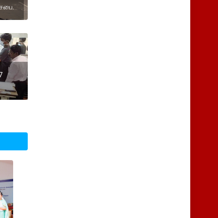
டசபை.
7