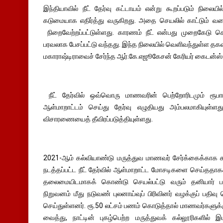
இந்தியாவில் நீட் தேர்வு கட்டாயம் என்று கூறப்படும் நிலையி
கடுமையாக எதிர்த்து வருகிறது. அதை செயலில் காட்டும் வகை
நிறைவேற்றப்பட்டுள்ளது. காரணம் நீட் என்பது முறைகேடு செ
பரவலாக பேசப்பட்டு வந்தது. இந்த நிலையில் வெளிவந்துள்ள தகவல
மகாராஷ்டிராவைச் சேர்ந்த ஆர்.கே.எஜூகேசன் கேரியர் கைடன்ஸ் 
நீட் தேர்வில் ஒவ்வொரு மாணவரின் பெற்றோரிடமும் ரூப
ஆள்மாறாட்டம் செய்து தேர்வு எழுதியது அம்பலமாகியுள்ள
விசாரணையைத் தீவிரப்படுத்தியுள்ளது.
2021-ஆம் கல்வியாண்டு மருத்துவ மாணவர் சேர்க்கைக்காக க
நடத்தப்பட்ட நீட் தேர்வில் ஆள்மாறாட்ட மோசடிகளை செய்ததாகக் 
தலைமையிடமாகக் கொண்டு செயல்பட்டு வரும் தனியார் பயிற
நிறுவனம் மீது நடுவண் புலனாய்வுப் பிரிவினர் வழக்குப் பத
செய்துள்ளனர். ரூ.50 லட்சம் பணம் கொடுத்தால் மாணவர்களுக்
வைத்து, நாட்டின் புகழ்பெற்ற மருத்துவக் கல்லூரிகளில் 