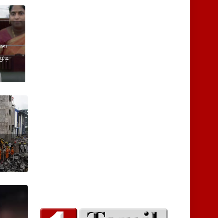
்லை
ுடி