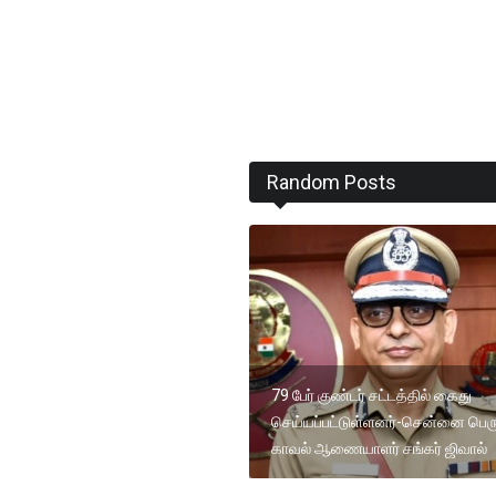
Random Posts
79 பேர் குண்டர் சட்டத்தில் கைது
செய்யப்பட்டுள்ளனர்-சென்னை பெர
காவல் ஆணையாளர் சங்கர் ஜிவால்