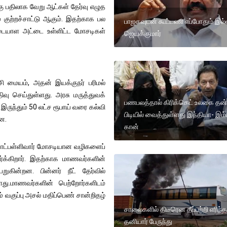
்கு பதிலாக வேறு ஆட்கள் தேர்வு எழுத
் குற்றச்சாட்டு ஆகும். இதற்காக பல
பாஜகவுடன் கூட்டணி எப்போதும் இல
அடையாள அட்டை உள்ளிட்ட மோசடிகள்
ஜெயக்குமார்
ி மையம், அதன் இயக்குநர் பரிமல்
திவு செய்துள்ளது. அரசு மருத்துவக்
பணபலத்தால் கிரிக்கெட் உலகை தன்
ருந்தும் 50 லட்ச ரூபாய் வரை கல்வி
பிடியில் வைத்துள்ளது இந்தியா- இம்
றன.
கான்
 கோட்பள்ளிவார் மோசடியான வழிகளைப்
ர்க்கிறார். இதற்காக மாணவர்களின்
கின்றன. பின்னர் நீட் தேர்வில்
்ளது.மாணவர்களின் பெற்றோர்களிடம்
 வகுப்பு அசல் மதிப்பெண் சான்றிதழ்
சாலைகளில் திடீரென தீப்பற்றி எரிந்த
தனியார் பேருந்து