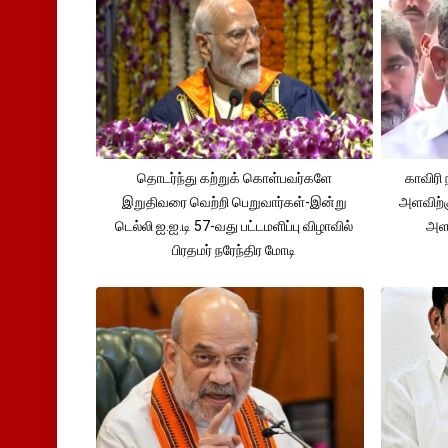
தொடர்ந்து கற்றுக் கொள்பவர்களே
காவிரி 
இறுதிவரை வெற்றி பெறுவார்கள்-இன்று
அளவிற்
டெல்லி ஐ.ஐ.டி 57-வது பட்டமளிப்பு விழாவில்
அளவ
பிரதமர் நரேந்திர மோடி