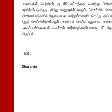
மாணவரின் பெற்றோர் ரூ 50 லட்சத்தை அளித்த பின்னரே
அளிக்கப்படுகிறது. சிபிஐ எஃஐஆரில் மேலும், "கோச்சிங் செ
விண்ணப்பங்களில் தேவையான மாற்றங்களைச் செய்து திட்டம
உறுதி செய்கின்றனர்.ஆள் மாறாட்டம் செய்ய ஏதுவாக மாணவர்
புகைப்படங்களையும் அவர்கள் மாற்றியுள்ளனர்.எனவே நீ
விருப்பம்
Tags :
Share via