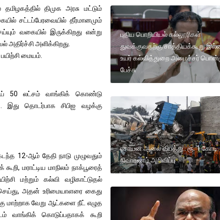
ல் தமிழகத்தில் திமுக அரசு மட்டும்
யில் சட்டப்பேரவையில் தீர்மானமும்
ய்யும் வகையில் இருக்கிறது என்று
புதிய பொறியியல் கல்லூரிகள்
் அதிர்ச்சி அளிக்கிறது.
துவக்குவதற்கு சாத்தியக்கூறு இல
பயிற்சி மையம்.
உயர் கல்வித்துறை அமைச்சர் பொன்ம
பேச்சு
ாய் 50 லட்சம் வாங்கிக் கொண்டு
து. இது தொடர்பாக சிபிஐ வழக்கு
ரசாயன ஆலை விபத்து.. ரூ. 1 கோடி
டந்த 12-ஆம் தேதி நாடு முழுவதும்
நிவாரணம் அறிவிப்பு
கூறி, மராட்டிய மாநிலம் நாக்பூரைத்
்சி மற்றும் கல்வி வழிகாட்டுதல்
ிவு செய்து, அதன் உரிமையாளரை கைது
கு மாற்றாக வேறு ஆட்களை நீட் எழுத
இடம் வாங்கிக் கொடுப்பதாகக் கூறி