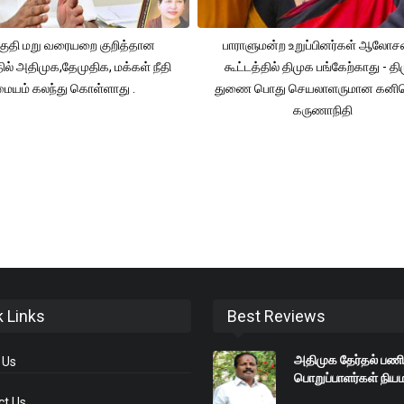
ுதி மறு வரையறை குறித்தான
பாராளுமன்ற உறுப்பினர்கள் ஆலோ
தில் அதிமுக,தேமுதிக, மக்கள் நீதி
கூட்டத்தில் திமுக பங்கேற்காது - த
மையம் கலந்து கொள்ளாது .
துணை பொது செயலாளருமான கனி
கருணாநிதி
k Links
Best Reviews
அதிமுக தேர்தல் பணி
 Us
பொறுப்பாளர்கள் நிய
ct Us