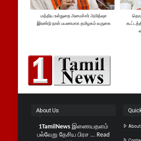
மத்திய உள்துறை அமைச்சர் அமித்ஷா
தொக
இரண்டு நாள் பயணமாக தமிழகம் வருகை
கூட்டத்
About Us
Quic
1TamilNews
இணையதளம்
About
பல்வேறு தேசிய பிரச ...
Read
Conta