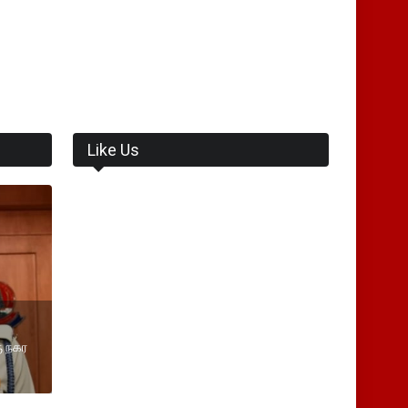
Like Us
ு நகர