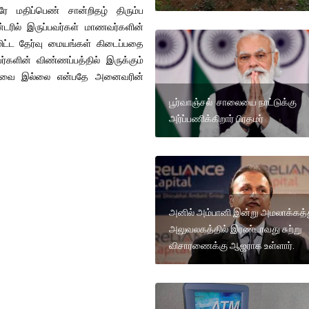
 மதிப்பெண் சான்றிதழ் திரும்ப
ன்டரில் இருப்பவர்கள் மாணவர்களின்
ிட்ட தேர்வு மையங்கள் கிடைப்பதை
களின் விண்ணப்பத்தில் இருக்கும்
ட் தேவை இல்லை என்பதே அனைவரின்
பூர்வாஞ்சல் சாலையை நாட்டுக்கு
அர்ப்பணிக்கிறார் பிரதமர்
அனில் அம்பானி இன்று அமலாக்கத
அலுவலகத்தில் இரண்டாவது சுற்று
விசாரணைக்கு ஆஜராக உள்ளார்.