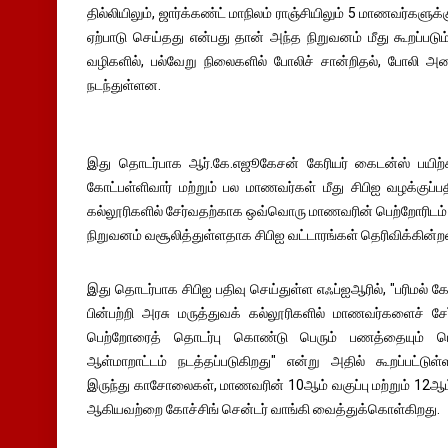
தில்லியிலும், ஜார்க்கண்ட் மாநிலம் ராஞ்சியிலும் 5 மாணவர்களுக
ஏற்பாடு செய்தது என்பது தான் அந்த நிறுவனம் மீது கூறப்படும
வழிகளில், பல்வேறு நிலைகளில் போலிச் சான்றிதல், போலி 
நடந்துள்ளன.
இது தொடர்பாக ஆர்.கே.எஜூகேசன் கேரியர் கைடன்ஸ் பயிற்ச
கோட்பள்ளிவார் மற்றும் பல மாணவர்கள் மீது சிபிஐ வழக்குப்ப
கல்லூரிகளில் சேர்வதற்காக ஒவ்வொரு மாணவரின் பெற்றோரிடம் இ
நிறுவனம் வசூலித்துள்ளதாக சிபிஐ வட்டாரங்கள் தெரிவிக்கின்
இது தொடர்பாக சிபிஐ பதிவு செய்துள்ள எஃப்ஐஆரில், "பரிமல்
பின்பற்றி அரசு மருத்துவக் கல்லூரிகளில் மாணவர்களைச் சே
பெற்றோரைத் தொடர்பு கொண்டு பெரும் பணத்தையும் பெறு
ஆள்மாறாட்டம் நடத்தப்படுகிறது" என்று அதில் கூறப்பட்டுள
இருந்து காசோலைகள், மாணவரின் 10ஆம் வகுப்பு மற்றும் 12ஆம்
ஆகியவற்றை கோச்சிங் சென்டர் வாங்கி வைத்துக்கொள்கிறது.