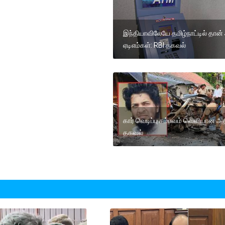
இந்தியாவிலேயே தமிழ்நாட்டில் தான
ஏடிஎம்கள்: RBI தகவல்
கார் வெடிப்பு சம்பவம் வெளியான அதி
தகவல்