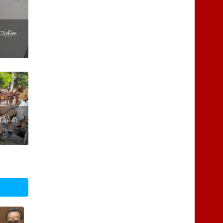
் அதிக
ர்ச்சி