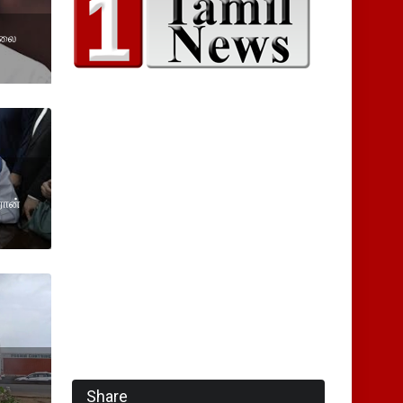
்லை
ரான்
Share