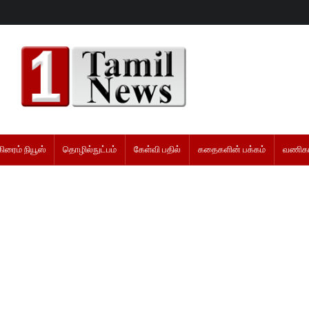
கிரைம் நியூஸ்
தொழில்நுட்பம்
கேள்வி பதில்
கதைகளின் பக்கம்
வணிகம