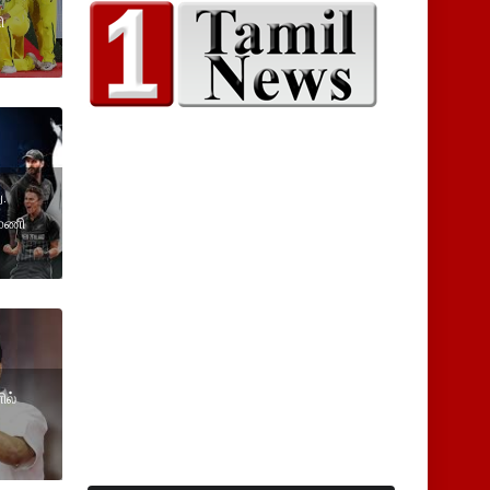
ி
.
 மணி
ில்