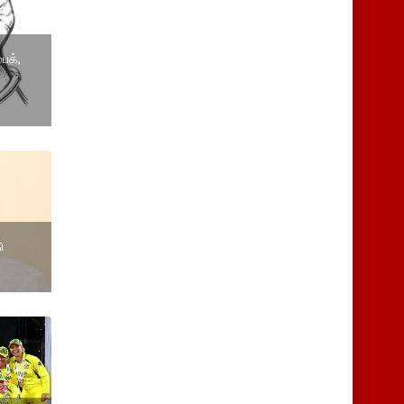
ைக்,
ு