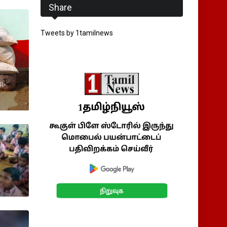
Share
Tweets by 1tamilnews
ி-