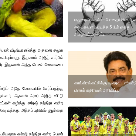
மதுரையில் கஞ்சா போதையில் கார்,ப
கடைகளை உடைத்த 5 பேர் கைது -
சிறையில் அடைப்பு.
ற பெண் வீடியோ எடுத்து அதனை சமூக
கியுள்ளது. இதனால் அஜித் சார்பில்
்தனர். இதனால் அந்த பெண் வேலையை
காங்கிரஸ்கட்சிக்கு ஆதரவு- பார்வர்ட
ண்டும் அதே வேலையில் சேர்ப்பதற்கு
பிளாக் கதிரவன் அறிவிப்பு.
ுள்ளார். ஆனால் அவர் அஜித் வீட்டு
ட்கள் கழித்து சுரேஷ் சந்திரா என்ற
வு வந்தது. அந்தப் பதிவில் குழந்தை
ூறியதாக சுரேஷ் சந்திரா என்ற பெண்