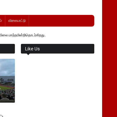
்
விளையாட்டு
றிதொடர்கிறது..
Like Us
2