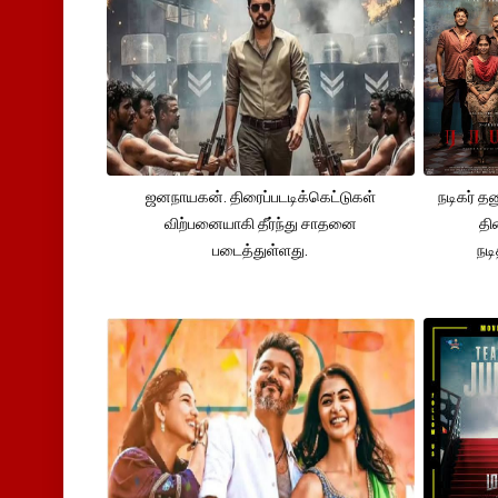
ஜனநாயகன். திரைப்படடிக்கெட்டுகள்
நடிகர் த
விற்பனையாகி தீர்ந்து சாதனை
தி
படைத்துள்ளது.
நட