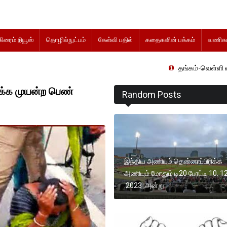
கிரைம் நியூஸ்
தொழில்நுட்பம்
கேள்வி பதில்
கதைகளின் பக்கம்
வணிகம
தங்கம்-வெள்ளி விலை மாற்றமின்
ளிக்க முயன்ற பெண்
Random Posts
இந்திய அணியும் தென்னாப்பிரிக்க
அணியும் மோதும் டி20 போட்டி 10. 1
.2023 ,அன்று