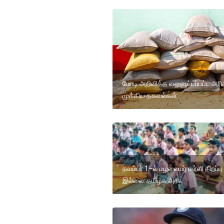
மோடி அறிவித்த வலுவூட்டப்பட்ட அரிச
முக்கிய தகவல்கள்
நவம்பர் 1–ல் மழலையர் பள்ளி திறப்பு
இல்லை: தமிழக அரசு