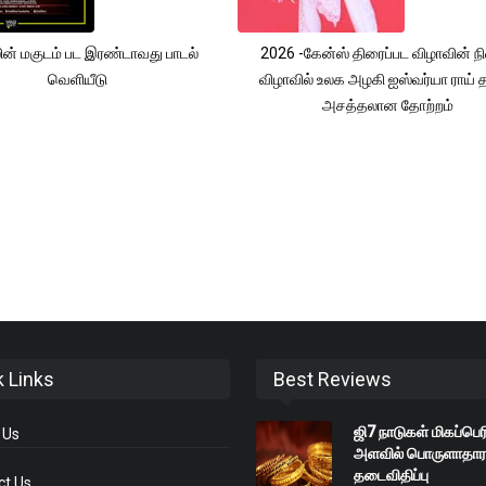
ின் மகுடம் பட இரண்டாவது பாடல்
2026 -கேன்ஸ் திரைப்பட விழாவின் ந
வெளியீடு
விழாவில் உலக அழகி ஐஸ்வர்யா ராய்
அசத்தலான தோற்றம்
k Links
Best Reviews
ஜி7 நாடுகள் மிகப்பெ
 Us
அளவில் பொருளாதார
தடைவிதிப்பு
ct Us