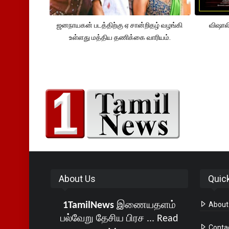
ஜனநாயகன் படத்திற்கு ஏ சான்றிதழ் வழங்கி
விஷால
உள்ளது மத்திய தணிக்கை வாரியம்.
About Us
Quic
1TamilNews
இணையதளம்
About
பல்வேறு தேசிய பிரச ...
Read
Conta