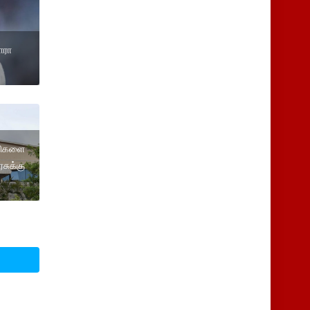
ாரா
ைதிகளை
சுக்கு