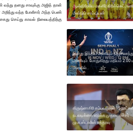
ுன் வந்து தனது சாவுக்கு அஜித் தான்
ஆஸ்திரேலிய மகளிர் கிரிக்கெட்அண
ை அறிந்து வந்த போலீசார் அந்த பெண்
மீண்டும் சாம்யியன்
ைது செய்து காவல் நிலையத்திற்கு
இன்று இந்திய அணியும் நியூசிலாந்து
அணியும். மோதுகிறது மதியம் 2.00
அளவில்...
கிருஷ்ணகிரி சம்பவத்தில் 15 நாட்கள
நடவடிக்கை எடுக்க முதலமைச்சர்
மு.க.ஸ்டாலின் உத்தரவு