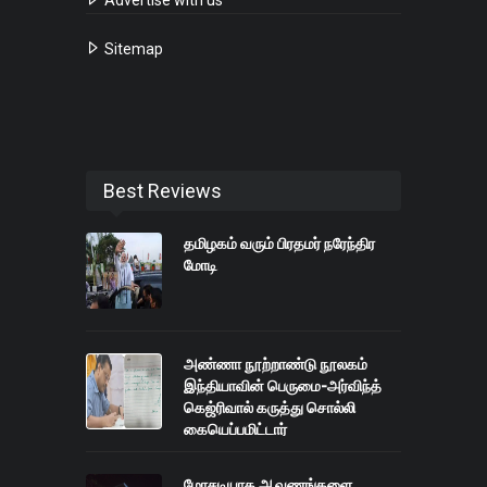
Sitemap
Best Reviews
தமிழகம் வரும் பிரதமர் நரேந்திர
மோடி
அண்ணா நூற்றாண்டு நூலகம்
இந்தியாவின் பெருமை-அர்விந்த்
கெஜ்ரிவால் கருத்து சொல்லி
கையெப்பமிட்டார்
மோசடியாக ஆவணங்களை