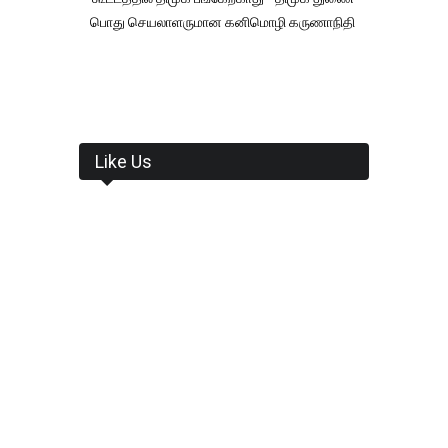
பொது செயலாளருமான கனிமொழி கருணாநிதி
Like Us