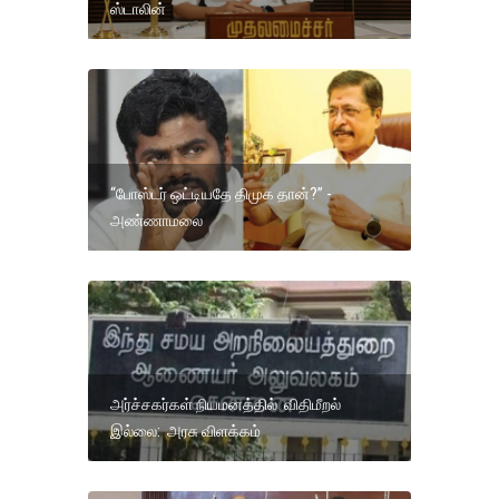
ஸ்டாலின்
“போஸ்டர் ஒட்டியதே திமுக தான்?” -
அண்ணாமலை
அர்ச்சகர்கள் நியமனத்தில் விதிமீறல்
இல்லை: அரசு விளக்கம்