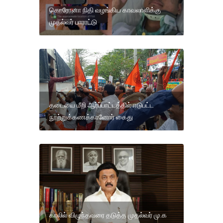
கொரோனா நிதி வழங்கிய காவலாளிக்கு
முதல்வர் பாராட்டு
தடையை மீறி ஆர்ப்பாட்டத்தில் ஈடுபட்ட
நூற்றுக்கணக்கானோர் கைது
காலில் விழுந்தவரை தடுத்த முதல்வர் மு.க