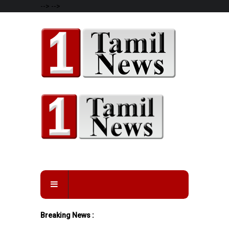
-->
-->
Breaking News :