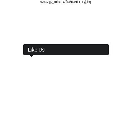
கலைந்தாய்வு விண்ணப்ப பதிவு
Like Us