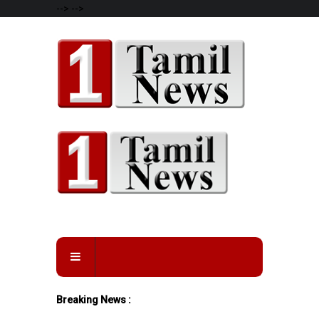
-->
-->
Breaking News :