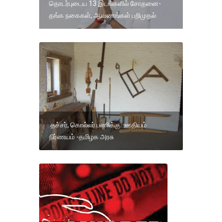
தொடர்புடைய 13 இடங்களில் சோதனை-
தங்க நகைகள், ஆவணங்கள் பறிமுதல்
தச்சர், கொல்லர் பணிக்கு ஊதியம்
நிர்ணயம் -தமிழக அரசு