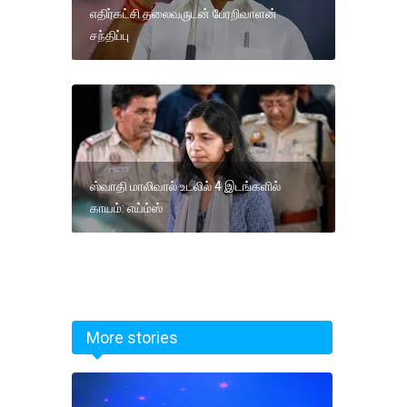
எதிர்கட்சி தலைவருடன் பேரறிவாளன்
சந்திப்பு
ஸ்வாதி மாலிவால் உடலில் 4 இடங்களில்
காயம்: எய்ம்ஸ்
More stories