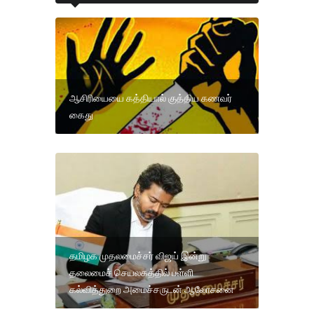
ஆசிரியையை கத்தியால் குத்திய கணவர்
கைது
தமிழக முதலமைச்சர் விஜய் இன்று
தலைமைச் செயலகத்தில் பள்ளி
கல்வித்துறை அமைச்சருடன் ஆலோசனை