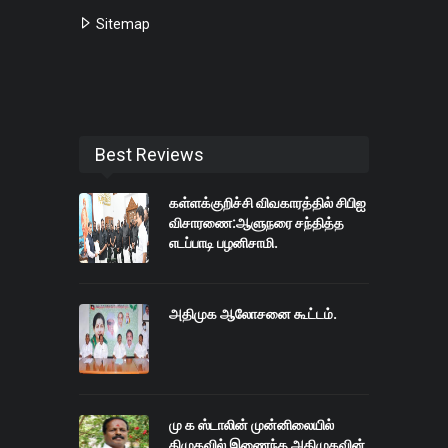
Sitemap
Best Reviews
கள்ளக்குறிச்சி விவகாரத்தில் சிபிஐ
விசாரணை:ஆளுநரை சந்தித்த
எடப்பாடி பழனிசாமி.
அதிமுக ஆலோசனை கூட்டம்.
மு க ஸ்டாலின் முன்னிலையில்
திமுகவில் இணைந்த அதிமுகவின்