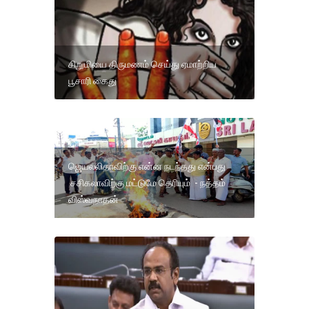
சிறுமியை திருமணம் செய்து ஏமாற்றிய
பூசாரி கைது
ஜெயலலிதாவிற்கு என்ன நடந்தது என்பது
சசிகலாவிற்கு மட்டுமே தெரியும் - நத்தம்
விஸ்வநாதன்