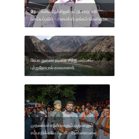
3 நாட்களில் ஆக்சிஜன் தட்டுப்பாடு சரி
செய்யப்படும் - அமைச்சர் தங்கம் தென்னரசு
பிரபல துணை நடிகை சிந்து மார்பகப்
புற்றுநோயால் காலமானார்.
முதலமைச்சரின் மகனும் மருமகனும்
சம்பாதிக்கவே ஆட்சி - அண்ணாமலை