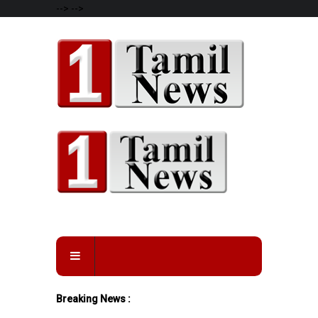
-->
-->
Breaking News :