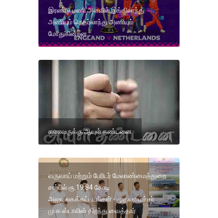
இரண்டு மணி அளவில்,இங்கிலாந்து
அணியும் நெதர்லாந்து அணியும்
மோதுகின்றன.,.
கணவருக்கு ஆயுள் தண்டனை
வருவாய் மற்றும் பேரிடர் மேலாண்மைத்துறை
சார்பில் ரூ.19.84 கோடி
அலுவலகக்கட்டடங்கள் - முதலமைச்சர்
மு.க.ஸ்டாலின் திறந்து வைத்தார்