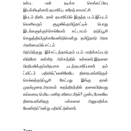
உள்பட பலர் நடிக்க வெங்கட்பிரபு
இயக்கியுள்ளார்.தயாரிப்பு சுரேஷ் காமாட்சி.
இபடம் நீண்ட நாள் தயாரிப்பில் இருந்த படம்.இப்படம்
வெளிவரும் சூழலில்,தமிழ்நாட்டில் பொது
இடங்களுக்குச்செல்வோர் கட்டாயம் தடுப்பூசி
செலுத்தியிருக்கவேண்டுமென்று தமிழ்நாடு அரசு
அண்மையில் சட்டம்
பிறப்பித்தது .இச்சட்டத்தால்,தம் படம் பாதிக்கப்படடு
விடுமோ என்கிற அச்சத்தில் உள்ளனர்.இதனை
பிரதிபலிக்கும்விதமாக ,படத்தயாரிப்பாளர் தம்
ட்விட்டர் பதிவில்,"உலகிலேயே திரையரங்கிற்குச்
செல்லத்தடுப்பூசி கேட்பது இங்கு தான்
முதல்முறை.அவரவர் சுதந்திரத்தில் தலையிடுவது
எவ்வளவு பெரிய மனித உரிமை மீறல்? முன்பு போலவே
திரையரங்கிறகு மக்களை அனுமதிக்க
வேண்டும்"என்று பதிவிட்டுள்ளார்.