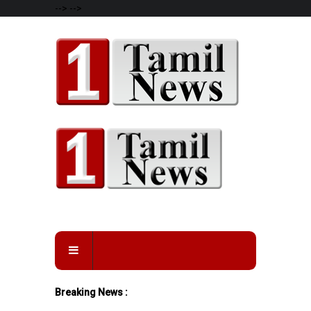
-->
-->
Breaking News :