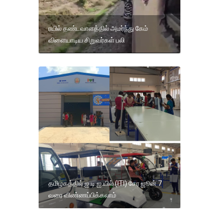
ரயில் தண்டவாளத்தில் அமர்ந்து கேம்
விளையாடிய சிறுவர்கள் பலி
தமிழகத்தில் ஐ.டி.ஐ.யில் (ITI) சேர ஜூன் 7
வரை விண்ணப்பிக்கலாம்