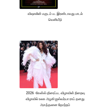
விஷாலின் மகுடம் பட இரண்டாவது பாடல்
வெளியீடு
2026 -கேன்ஸ் திரைப்பட விழாவின் நிறைவு
விழாவில் உலக அழகி ஐஸ்வர்யா ராய் தனது
அசத்தலான தோற்றம்