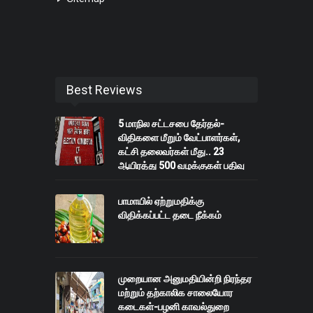
Best Reviews
5 மாநில சட்டசபை தேர்தல்-
விதிகளை மீறும் வேட்பாளர்கள்,
கட்சி தலைவர்கள் மீது.. 23
ஆயிரத்து 500 வழக்குகள் பதிவு
பாமாயில் ஏற்றுமதிக்கு
விதிக்கப்பட்ட தடை நீக்கம்
முறையான அனுமதியின்றி நிரந்தர
மற்றும் தற்காலிக சாலையோர
கடைகள்-பழனி காவல்துறை