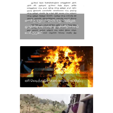
எனக்கு எதுவும் தெரியாது -அதிமுக
ஒருங்கிணைப்பாளர் ஒ.பன்னீர்செல்வம்
வாக்குமூலம்.
ஏசி வெடித்ததில் பெண் ஊழியர் உயிரிழப்பு