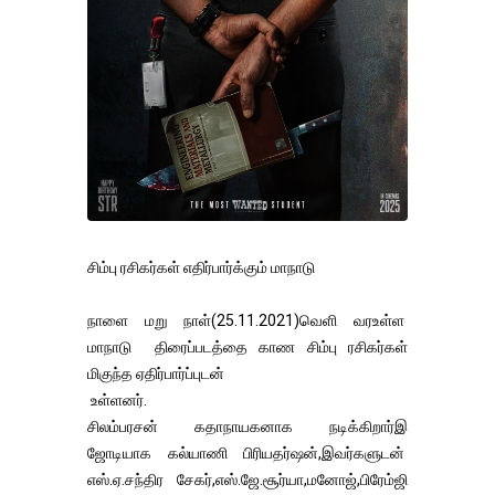
சிம்பு ரசிகர்கள் எதிர்பார்க்கும் மாநாடு
நாளை மறு நாள்(25.11.2021)வெளி வரஉள்ள
மாநாடு திரைப்படத்தை காண சிம்பு ரசிகர்கள்
மிகுந்த ஏதிர்பார்ப்புடன்
உள்ளனர்.
சிலம்பரசன் கதாநாயகனாக நடிக்கிறார்இ
ஜோடியாக கல்யாணி பிரியதர்ஷன்,இவர்களுடன்
எஸ்.ஏ.சந்திர சேகர்,எஸ்.ஜே.சூர்யா,மனோஜ்,பிரேம்ஜி