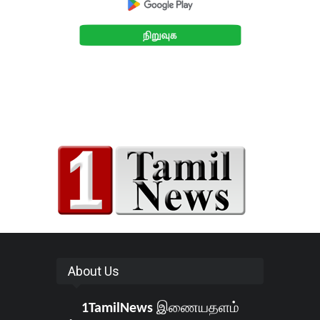
About Us
1TamilNews
இணையதளம்