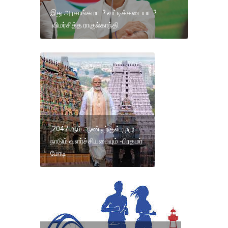
இது அரசாங்கமா..? வட்டிக்கடையா..?
விமர்சித்த ராகுல்காந்தி
,2047 ஆம் ஆண்டிற்குள் முழு
நாடும் வளர்ச்சியடையும் -பிரதமர்
மோடி