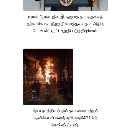
ஈரான் மீதான புதிய இராணுவத் தாக்குதலைத்
தற்காலிகமாக நிறுத்தி வைத்துள்ளதாக அதிபர்
டொனால்ட் டிரம்ப் உறுதிப்படுத்தியுள்ளார் .
ஷ்யா நடத்திய பெரும் ஏவுகணை மற்றும்
ஆளில்லா விமானத் தாக்குதலில்21 பேர்
கொல்லப்பட்டனர்.