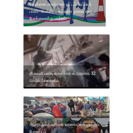
சென்னை மாரத்தான் ஓட்டம் நேப்பியர்
பாலம்- பெசன்ட் நகர் வரை நாளை காலை
போக்குவரத்து மாற்றம்:
தீபாவளி பண்டிகைக்காக கூடுதலாக 32
ரெயில் சேவைகள்.
ஆளுநருக்கு எதிராக உதகையில் வலுக்கும்
போராட்டம்