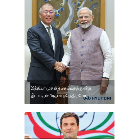
இந்தியா முதலீடு செய்வதற்கு ஏற்ற
இடமாகும்-பிரதமர் நரேந்திர மோடி