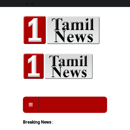
-->
-->
Breaking News :