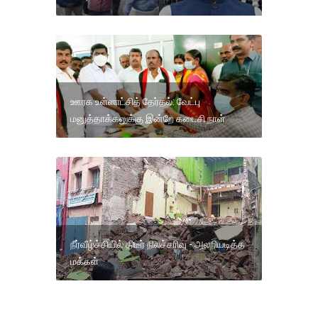
ஊரக உள்ளாட்சித் தேர்தல்: வேட்பு
மனுத்தாக்கலுக்கு இன்றே கடைசி நாள்
நீர்வீழ்ச்சியில் திடீர் நிலச்சரிவு - அலறியடித்த
மக்கள்