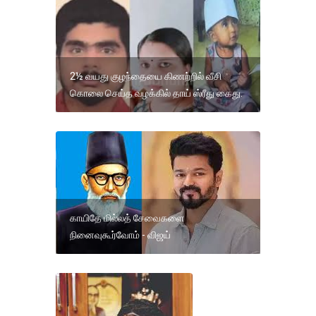
2½ வயது குழந்தையை கிணற்றில் வீசி
கொலை செய்த வழக்கில் தாய் ஸ்ரீது கைது.
காயிதே மில்லத் சேவைகளை
நினைவுகூர்வோம் - விஜய்