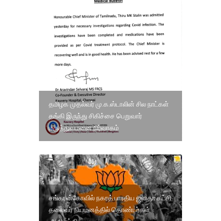
தமிழக முதல்வர் மு.க.ஸ்டாலின் சில நாட்கள்
தங்கி இருந்து சிகிச்சை பெறுவார்
மருத்துவமனை நிர்வாகம்
சங்கரன்கோவில் நகரத் பாரதிய ஜனதா கட்சி
தலைவர் நியமனத்தில் தொண்டர்கள்