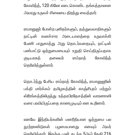
கோவிந்த், 120 கிலோ எடைகொண்ட தங்கத்தாலான
அவரது உருவச் சிலையை திறந்து வைத்தார்.
ராமானுஜர் போன்ற புனிதர்களும், தத்துவவாதிகளும்
நாட்டின் கலாச்சார அடையாளத்தை உருவாக்கி
பேணி பாதுகாத்து அது தொடர்வதையும், நாட்டின்
பண்பாட்டு ஒற்றுமையையும் உறுதி செய்திருப்பதாக
குடியரசுத் தலைவர் ராம்நாத் கோவிந்த்
தெரிவித்துள்ளார்.
தொடர்ந்து பேசிய ராம்நாத் கோவிந்த், ராமானுஜரின்
பக்தி மார்க்கம் தமிழகத்தின் காஞ்சிபுரம் மற்றும்
ஸ்ரீரங்கத்திலிருந்து உத்தரபிரதேசத்தின் வாரணாஸி
வரை பரவியிருப்பதை காணமுடியும் என கூறினார்.
எனவே இந்தியர்களின் மனரீதியான ஒற்றுமை பல
நூற்றாண்டுகள் பழமையானது எனவும் அவர்
தெரிவித்தார். இதற்கு முன் கடந்த 5ஆம் தேதி 216