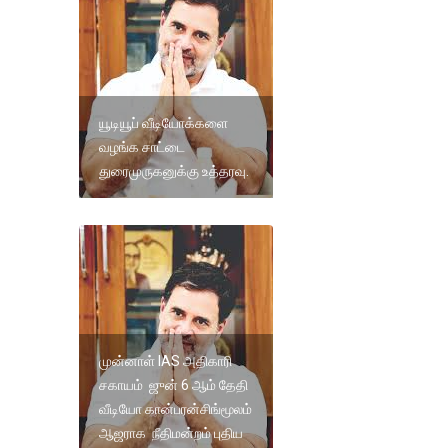
யூடியூப் வீடியோக்களை
வழங்க சாட்டை
துரைமுருகனுக்கு உத்தரவு.
முன்னாள் IAS அதிகாரி
சகாயம் ஜுன் 6 ஆம் தேதி
வீடியோ கான்பரன்சிங்மூலம்
ஆஜராக நீதிமன்றம் புதிய