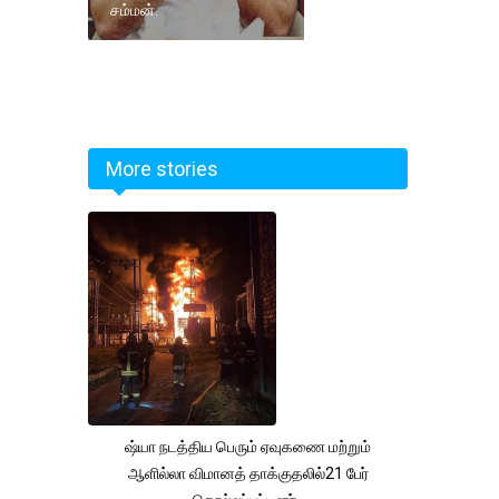
சம்மன்.
More stories
ஷ்யா நடத்திய பெரும் ஏவுகணை மற்றும்
ஆளில்லா விமானத் தாக்குதலில்21 பேர்