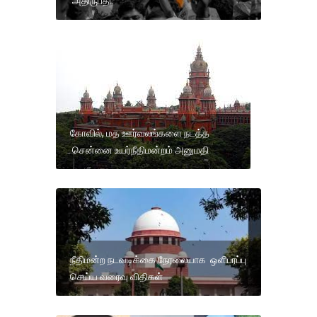
அதிருப்தி.
கோவில், மத ஊர்வலங்களை நடத்த
சென்னை உயர்நீதிமன்றம் அனுமதி
நீதிமன்ற நடவடிக்கை நேரலையாக ஒளிபரப்பு
செய்ய வரைவு விதிகள்