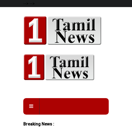
-->
-->
Breaking News :