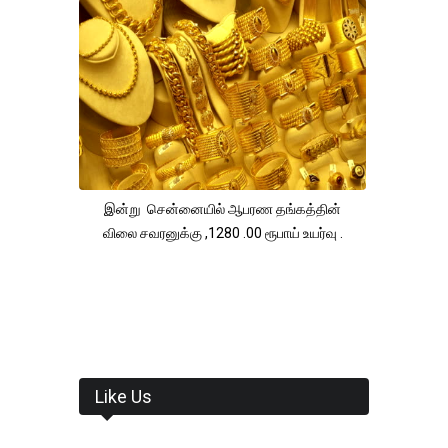
இன்று சென்னையில் ஆபரண தங்கத்தின்
விலை சவரனுக்கு ,1280 .00 ரூபாய் உயர்வு .
Like Us