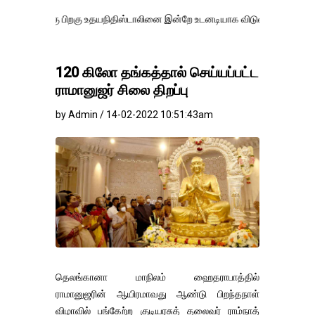
 பிறகு உதயநிதிஸ்டாலினை இன்றே உடனடியாக விடுவிக்கப்பட வேண்.
எதிர்க
120 கிலோ தங்கத்தால் செய்யப்பட்ட
ராமானுஜர் சிலை திறப்பு
by Admin / 14-02-2022 10:51:43am
தெலங்கானா மாநிலம் ஹைதராபாத்தில்
ராமானுஜரின் ஆயிரமாவது ஆண்டு பிறந்தநாள்
விழாவில் பங்கேற்ற குடியரசுத் தலைவர் ராம்நாத்