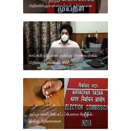
அதிகரிக்கும் மாணவர்கள் தற்கொலை
காய்கறி விற்பனை குறித்து இணையத்தில்
அறியலாம் ககன்தீப் சிங்!
.ஜம்மு-காஷ்மீரில் சட்டப்பேரவை தேர்தல்..
இன்று ஆலோசனை