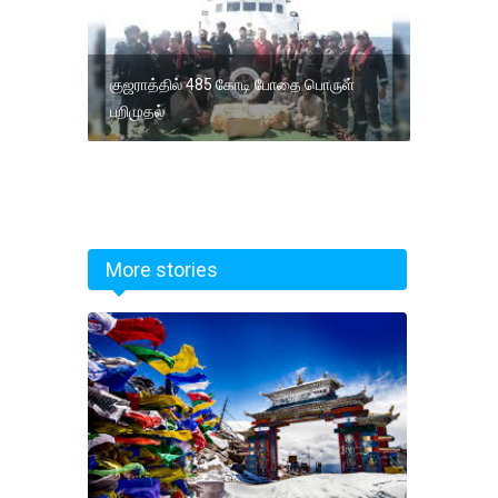
குஜராத்தில் 485 கோடி போதை பொருள்
பறிமுதல்
More stories