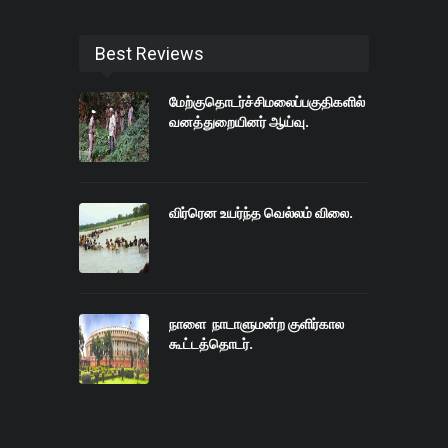
Best Reviews
மேற்குதொடர்ச்சிமலைப்பகுதிகளில்
வனத்துறையினர் ஆய்வு.
விர்ரென உயர்ந்த வெல்லம் விலை.
நாளை நாடாளுமன்ற குளிர்கால
கூட்டத்தொடர்.