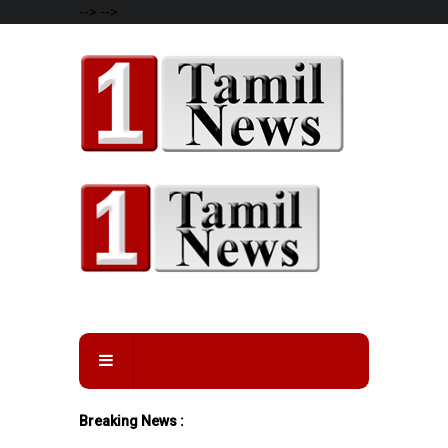
-->
-->
Breaking News :