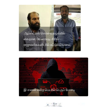
ஆம்ஸ்ட்ராங் கொலை வழக்கில்
கைதான பிரபல ரவுடி சீசிங்
ராஜாஎன்கவுன்டரில் சுட்டுக்கொலை
இ-சலான் என்ற பெயரில் பெரும் மோசடி