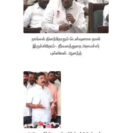
நாங்கள் தினந்தோறும் டென்ஷனாக தான்
இருக்கிறோம்-. நீர்வளத்துறை அமைச்சர்
புஸ்ஸிஎன். ஆனந்த்