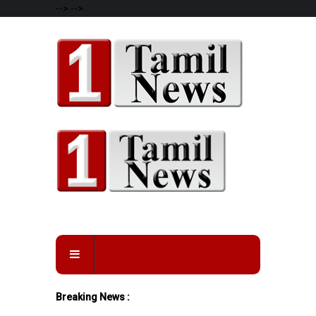
-->
-->
Breaking News :