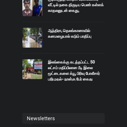
வீட்டில் நகை திருடிய பெண் கள்ளக்
காதலனுடன் கைது,
ஆந்திரா, தெலங்கானாவில்
கனமழையால் கடும் பாதிப்பு
இலங்கைக்கு கடத்தப்பட்ட 50
லட்சம் மதிப்பிலான பீடி இலை
மூட்டைகளை க்யூ பிரிவு போலீசார்
பறிமுதல்- நான்கு பேர் கைது
Newsletters