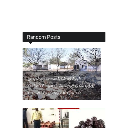
Random Posts
இருசக்கர வாகனத்தில் எடுத்துச்
செல்லப்பட்ட நாட்டு வெடிகுண்டு வெடித்து
டீக்கடை சேதம் ஒருவர் படுகாயம்