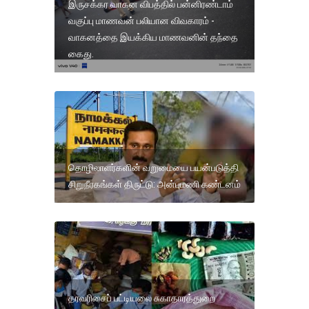
இருசக்கர வாகன விபத்தில் பன்னிரண்டாம்
வகுப்பு மாணவன் பலியான விவகாரம் -
வாகனத்தை இயக்கிய மாணவனின் தந்தை
கைது.
தொழிலாளர்களின் வறுமையை பயன்படுத்தி
சிறுநீரகங்கள் திருட்டு: அன்புமணி கண்டனம்
தரவரிசைப் பட்டியலை சுகாதாரத்துறை