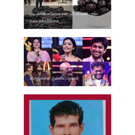
சூடானில் கடுமையான பசி, பட்டினி - ஐநா
சபை எச்சரிக்கை
விருதுகளை அள்ளிய அசுரன்