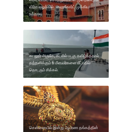
விற்ற வழக்கில்.. ஹைகோர்ட் முக்கிய
உத்தரவு
கடலூர் அருகே, கடலில் படகு கவிழ்ந்ததால்
தத்தளிக்கும் 6 மீனவர்களை மீட்பதில்
தொடரும் சிக்கல்.
சென்னையில் இன்று ஆபரண தங்கத்தின்