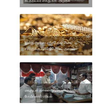
கடத்தியவர் கைது கார் பறிமுதல்.
இன்று ஆபரண தங்கத்தின் விலை
சவரனுக்கு1560 .00 ரூபாய் குறைவு.
மகளுடன் தலைமைச்செயலகம் முன்பு
போலீஸ்காரர் மறியல்