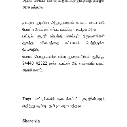
ஆய்வு செய்ய உணவு பாதுகாப்புத்துறைக்கு தமிழக
அரசு உத்தரவு.
தரமற்ற குடிநீரை அருந்துவதால் காலரா, டைபாய்டு
போன்ற நோய்கள் ஏற்பட வாய்ப்பு – தமிழக அரசு
பாட்டில் குடிநீர் உற்பத்தி செய்யும் நிறுவனங்கள்
தகுந்த உரிமைத்தை கட்டாயம் பெற்றிருக்க
வேண்டும்,
உணவு பொருட்களில் உள்ள குறைபாடுகள் குறித்து
94440 42322 என்ற வாட்ஸ் அப் எண்ணில் புகார்
அளிக்கலாம்.
Tags : பாட்டில்களில் அடைக்கப்பட்ட குடிநீரின் தரம்
குறித்து ஆய்வு - தமிழக அரசு உத்தரவு.
Share via