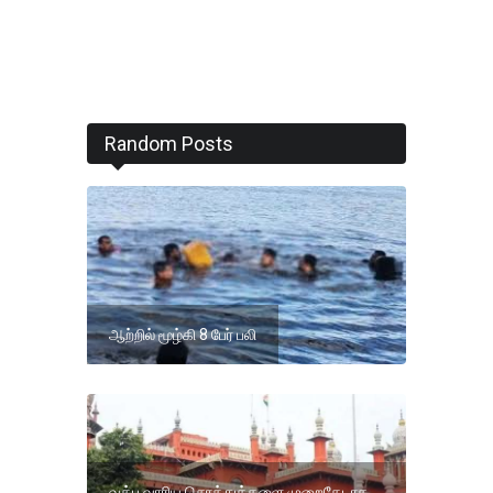
Random Posts
ஆற்றில் மூழ்கி 8 பேர் பலி
வக்பு வாரிய சொத்துக்களை முறைகேடாக