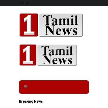
-->
-->
Breaking News :