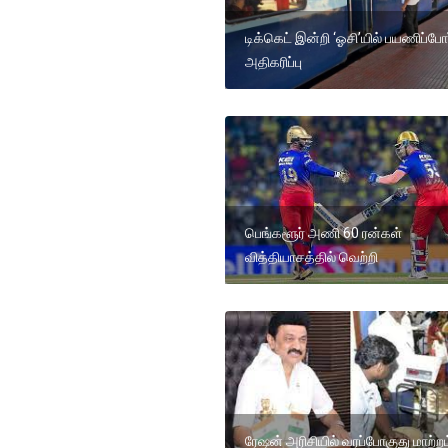
டிக்கெட் இன்றி ‘ஓசி’யில் பயணிப்போர
அதிகரிப்பு
பெங்களூர் அணி 60 ரன்கள்
வித்தியாசத்தில் வெற்றி
ரேஷன் அரிசியில் வரப்போகுது மாற்றம