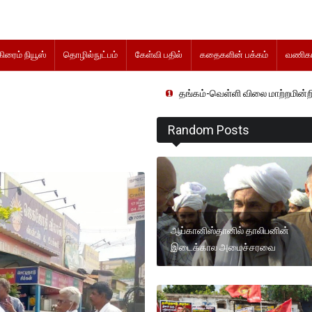
கிரைம் நியூஸ்
தொழில்நுட்பம்
கேள்வி பதில்
கதைகளின் பக்கம்
வணிகம
தங்கம்-வெள்ளி விலை மாற்றமின்றிதொடர்கிறது..
Random Posts
ஆப்கானிஸ்தானில் தாலிபனின்
இடைக்கால அமைச்சரவை