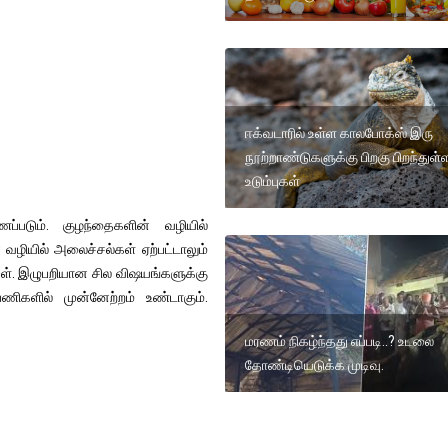
ஈக்வடாரில் உள்ள காலபோக்ஸ் இரு
நூற்றாண்டுகளுக்கு பிறகு பிறந்துள்
உடும்புகள்
ப்படும். குழந்தைகளின் வழியில்
வழியில் அலைச்சல்கள் ஏற்பட்டாலும்
்கள். இழுபறியான சில விஷயங்களுக்கு
 பணிகளில் முன்னேற்றம் உண்டாகும்.
மரணம் நிகழ்ந்தது எப்படி..? உடலை
தோண்டியெடுக்க முடிவு.