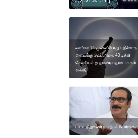
ரூ.3,431 கோடி மீட்பு..
ஷாங்காயில் முன்எப்போதும் இல்லாத
அளவுக்கு வெப்பநிலை 40 டிகிரி
செல்சியஸ் ஐ தாண்டியதால் மக்கள்
அவதி
பாமக நிறுவனர் ராமதாஸ் கோரிக்க