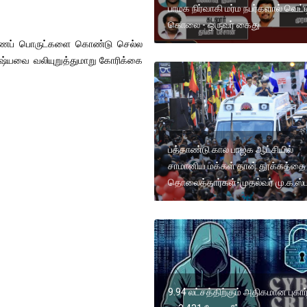
பாமக நிர்வாகி மர்ம நபர்களால் வெட்ட
கொலை - ஒருவர் கைது
ிவாரணப் பொருட்களை கொண்டு செல்ல
ரஷ்யவை வலியுறுத்துமாறு கோரிக்கை
பத்தாண்டு கால பாஜக ஆட்சியில்
சாமானிய மக்கள் தான் தூக்கத்தை
தொலைத்தார்கள்-முதல்வர் மு.க.ஸ்
9.94 லட்சத்திற்கும் அதிகமான புகார