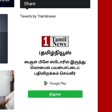
Share
Tweets by 1tamilnews
ை