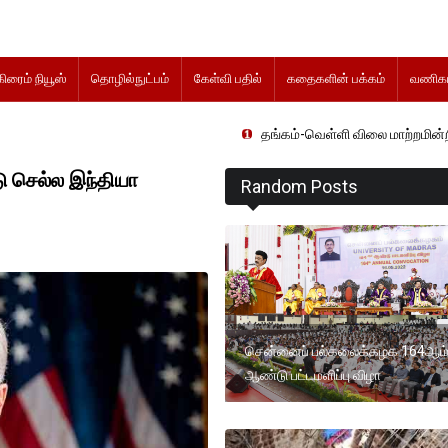
கிரைம் நியூஸ்
தொழில்நுட்பம்
கேள்வி பதில்
கதைகளின் பக்கம்
வணிகம
தங்கம்-வெள்ளி விலை மாற்றமின்றிதொடர்கிறது..
 செல்ல இந்தியா
Random Posts
சென்னைப் பல்கலைக்கழக 164ஆம
ஆண்டு பட்டமளிப்பு விழா