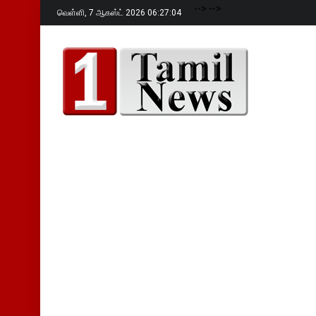
-->
-->
வெள்ளி,
7 ஆகஸ்ட் 2026 06:27:05