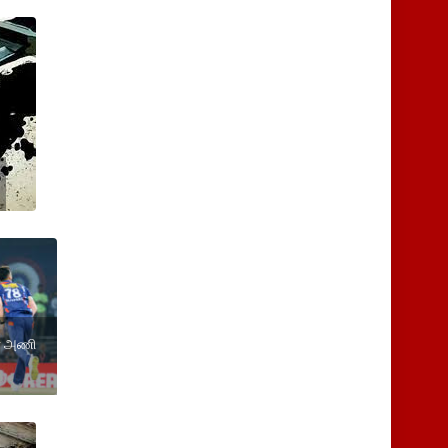
னோ அணி