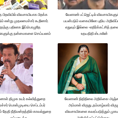
த பிறவியில் விவசாயியாக பிறக்க
வேளாண் பட்ஜெட்டில் விவசாயிகளுக
ம் என்று முதலமைச்சர் கூறினார்.
பயன்படும் வகையிலோ புதிய அறிவிப்
தற்கு பதிலாக இப்பொழுதே
எதுவும் இல்லை -எதிர்க்கட்சித் தல
ிகளுக்கு நன்மைகளை செய்யலாம்
உதயநிதி ஸ்டாலின்
னாள் திமுக உயர் கல்வித்துறை
வேளாண் நிதிநிலை அறிக்கை-அஞ்
்சர் பொன்முடியை செப்டம்பர்
அம்மாள் விருது ,நம்மாழ்வார் விரு
் தேதி நீதிமன்றத்தில் காவல்துறை
விவசாயிகளை கவரப்படுத்தும் முக
ஒப்படைக்க
அறிவிக்கப்பட்டுள்ளது...