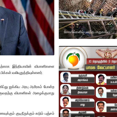
கோவில்களில் பலத்த பாதுகாப்பு.
ற்காக இந்தியாவின் விமானிகளை
ிக்கள் வலியுறுத்தியுள்ளனர்.
எகிப்து ஐக்கிய அரபு அமீரகம் போன்ற
வதற்கு விமானிகள் அழைக்குமாறு
க்கும் குடிநீருக்கும் கடும் பஞ்சம்