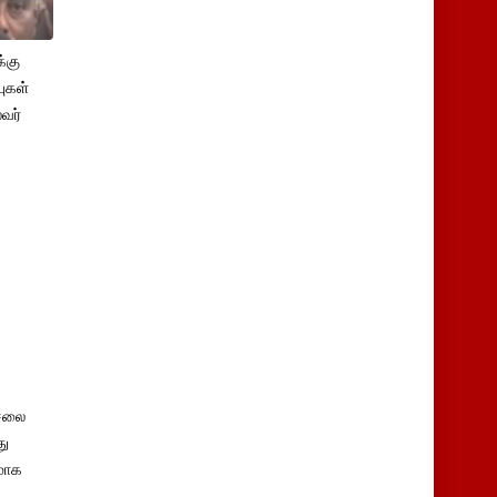
்கு
புகள்
ைவர்
சலை
து
மாக