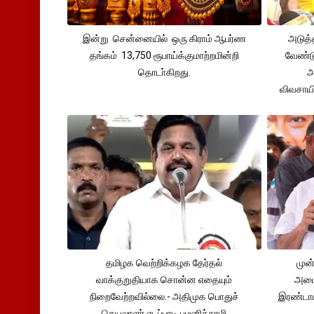
இன்று சென்னையில் ஒரு கிராம் ஆபர்ண
அடுத்
தங்கம் 13,750 ரூபாய்க்குமாற்றமின்றி
வேண்டு
தொடா்கிறது.
அ
விவசாய
தமிழக வெற்றிக்கழக தேர்தல்
முன்
வாக்குறுதியாக சொன்ன எதையும்
அமைச
நிறைவேற்றவில்லை.- அதிமுக பொதுச்
இரண்டாம
செயலாளர் எடப்பாடி பழனிச்சாமி