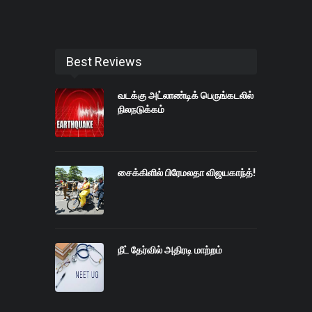
Best Reviews
வடக்கு அட்லாண்டிக் பெருங்கடலில்
நிலநடுக்கம்
சைக்கிளில் பிரேமலதா விஜயகாந்த்!
நீட் தேர்வில் அதிரடி மாற்றம்