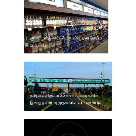
சூப்பர் மார்க்கெட்டில் மது விற்பனை செய்ய
வேண்டும்
தமிழகத்திலுள்ள 25 சுங்கச்சாவடிகளில்
இன்று நள்ளிரவு முதல் சுங்க கட்டண உயர்வு.