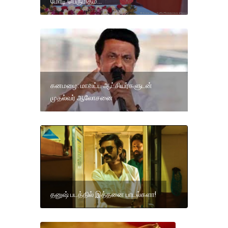
மோடி பெருமிதம்...
கனமழை: மாவட்ட ஆட்சியர்களுடன்
முதல்வர் ஆலோசனை
தனுஷ் படத்தில் இத்தனை பாடல்களா!