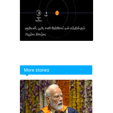
சூரியன், பூமி, சனி நேர்கோட்டில் சந்திக்கும்
அபூர்வ நிகழ்வு
More stories