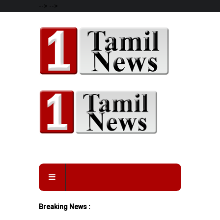
-->
-->
Breaking News :