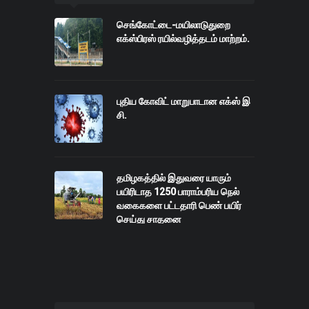
செங்கோட்டை-மயிலாடுதுறை
எக்ஸ்பிரஸ் ரயில்வழித்தடம் மாற்றம்.
புதிய கோவிட் மாறுபாடான எக்ஸ் இ
சி.
தமிழகத்தில் இதுவரை யாரும்
பயிரிடாத 1250 பாராம்பரிய நெல்
வகைகளை பட்டதாரி பெண் பயிர்
செய்து சாதனை