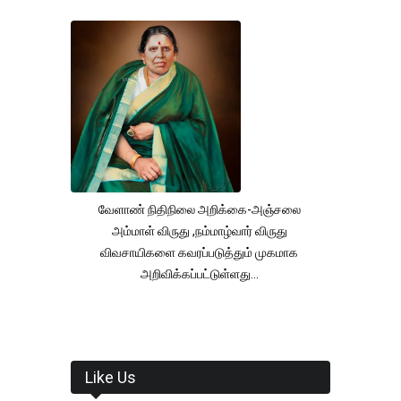
வேளாண் நிதிநிலை அறிக்கை-அஞ்சலை
அம்மாள் விருது ,நம்மாழ்வார் விருது
விவசாயிகளை கவரப்படுத்தும் முகமாக
அறிவிக்கப்பட்டுள்ளது...
Like Us