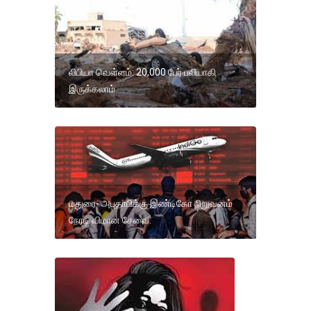
லிபியா வெள்ளம்: 20,000 பேர் பலியாகி
இருக்கலாம்
மதுரை- அபுதாபிக்கு இண்டிகோ நிறுவனம்
நேரடி விமான சேவை.