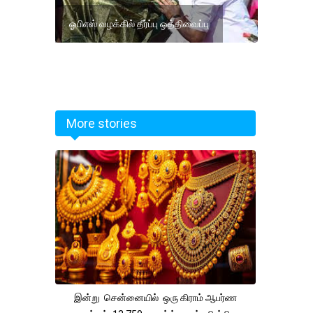
ஓபிஎஸ் வழக்கில் தீர்ப்பு ஒத்திவைப்பு
More stories
இன்று சென்னையில் ஒரு கிராம் ஆபர்ண