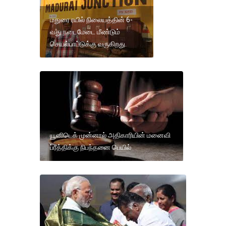
மதுரை ரயில் நிலையத்தின் 6-
வது நடைமேடை மீண்டும்
செயல்பாட்டுக்கு வருகிறது.
யூனிடெக் முன்னால் அதிகாரியின் மனைவி
ப்ரீத்திக்கு நிபந்தனை பெயில்