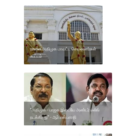
நாளை அதிமுக மாவட்ட செயலாளர்கள்
கூட்டம்
“அதிமுக - பாஜக இடையே அண்டர் டீலிங்
நடக்கிறது” - ஆர்.எஸ்.பாரதி