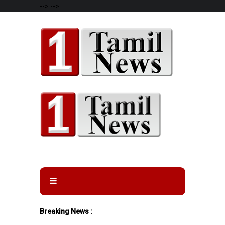
-->
-->
Breaking News :