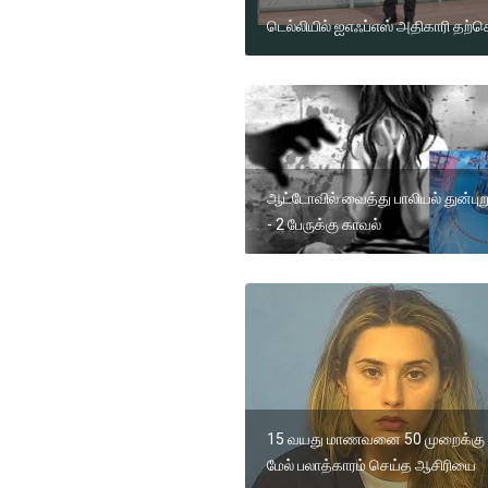
டெல்லியில் ஐஎஃப்எஸ் அதிகாரி தற
ஆட்டோவில் வைத்து பாலியல் துன்புற
- 2 பேருக்கு காவல்
15 வயது மாணவனை 50 முறைக்கு
மேல் பலாத்காரம் செய்த ஆசிரியை