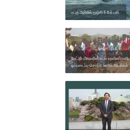
படகு ஆற்றில் மூழ்கி 6 பேர் பலி..
மேட்டூர் மீனவரின் உடல் உறவினர்களிட
ஒப்படைப்பு-சொந்த ஊரில் அடக்கம்