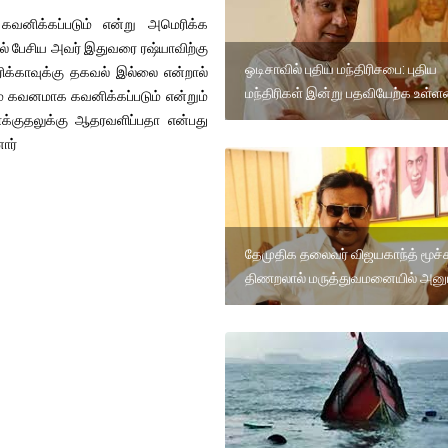
 கவனிக்கப்படும் என்று அமெரிக்க
ில் பேசிய அவர் இதுவரை ரஷ்யாவிற்கு
ஒடிசாவில் புதிய மந்திரிசபை: புதிய
க்காவுக்கு தகவல் இல்லை என்றால்
மந்திரிகள் இன்று பதவியேற்க உள்ள
ும் கவனமாக கவனிக்கப்படும் என்றும்
தாக்குதலுக்கு ஆதரவளிப்பதா என்பது
ார்
தேமுதிக தலைவர் விஜயகாந்த் மூச்ச
திணறலால் மருத்துவமனையில் அனு