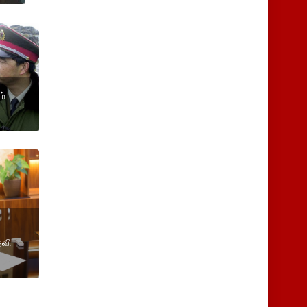
ம்
தவி