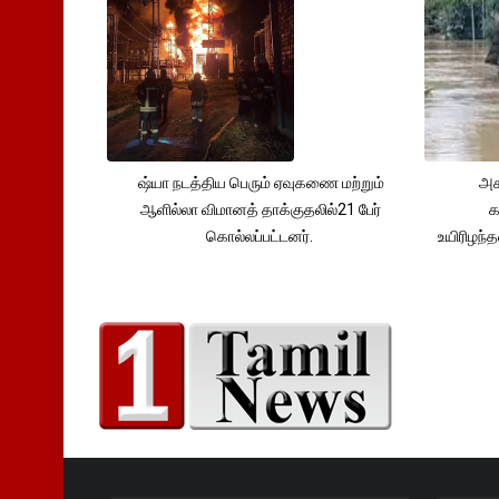
ஷ்யா நடத்திய பெரும் ஏவுகணை மற்றும்
அச
ஆளில்லா விமானத் தாக்குதலில்21 பேர்
க
கொல்லப்பட்டனர்.
உயிரிழந