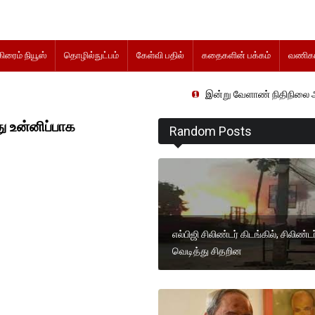
கிரைம் நியூஸ்
தொழில்நுட்பம்
கேள்வி பதில்
கதைகளின் பக்கம்
வணிகம
இன்று வேளாண் நிதிநிலை அறிக்கை தாக்க
து உன்னிப்பாக
Random Posts
எல்பிஜி சிலிண்டர் கிடங்கில், சிலிண்ட
வெடித்து சிதறின