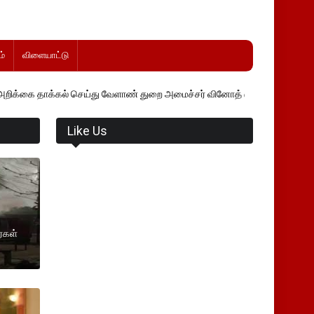
்
விளையாட்டு
ல் செய்து வேளாண் துறை அமைச்சர் வினோத் வாசித்து வருகிறார். �.
Like Us
ர்கள்