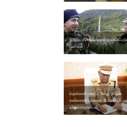
இந்திய சீன எல்லையில் குவிக்கப்படு
படைகள்
தென்காசி மாவட்ட 6வது காவல்
கண்காணிப்பாளராக S.அரவிந்த் ப
ஏற்றுக்கொண்டார்.