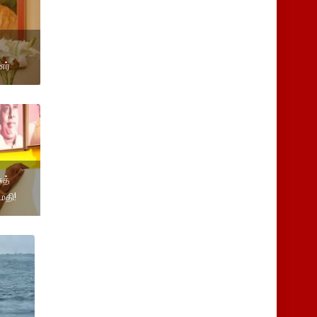
னர்
ுத்
மதி!