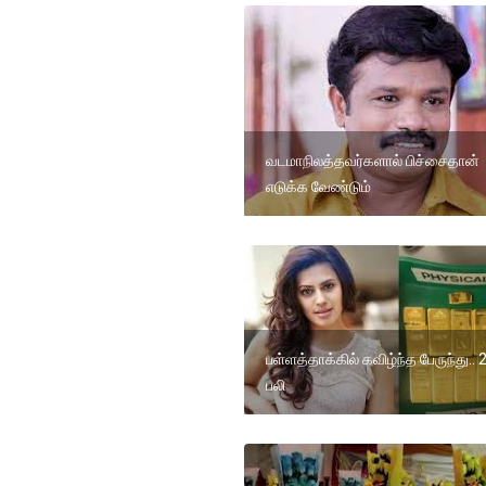
வடமாநிலத்தவர்களால் பிச்சைதான்
எடுக்க வேண்டும்
பள்ளத்தாக்கில் கவிழ்ந்த பேருந்து.. 2
பலி