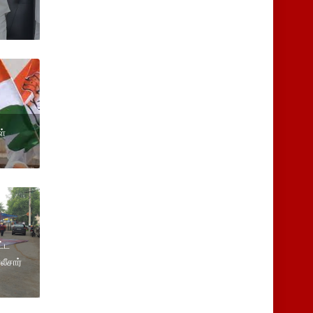
ள்
ட்ட
லீசார்