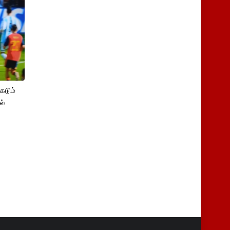
கடும்
ல்