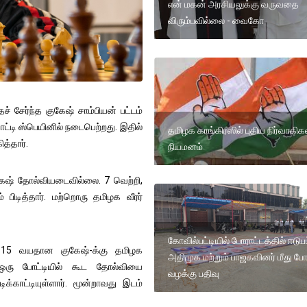
என் மகன் அரசியலுக்கு வருவதை
விரும்பவில்லை - வைகோ
 சேர்ந்த குகேஷ் சாம்பியன் பட்டம்
ோட்டி ஸ்பெயினில் நடைபெற்றது. இதில்
தமிழக காங்கிரஸில் புதிய நிர்வாகிக
த்தார்.
நியமனம்
குகேஷ் தோல்வியடைவில்லை. 7 வெற்றி,
பிடித்தார். மற்றொரு தமிழக வீரர்
கோவில்பட்டியில் போராட்டத்தில் ஈடுப
்ள 15 வயதான குகேஷ்-க்கு தமிழக
அதிமுக மற்றும் பாஜகவினர் மீது போ
். ஒரு போட்டியில் கூட தோல்வியை
வழக்கு பதிவு
ிக்காட்டியுள்ளார். மூன்றாவது இடம்