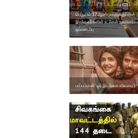
பெருவில் 37 ஆண்டுகளுக்குப் பின்
இறந்தவர்களின் உடல்கள் உறவினர்கள
ஒப்படைப்பு
பாப்பம்மாள் ஓர் இயற்கை விவசாயி.