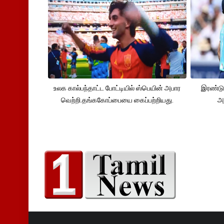
உலக கால்பந்தாட்ட போட்டியில் ஸ்பெயின் அபார
இரண்டு
வெற்றி.தங்ககோப்பையை கைப்பற்றியது.
அ