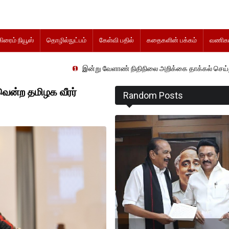
கிரைம் நியூஸ்
தொழில்நுட்பம்
கேள்வி பதில்
கதைகளின் பக்கம்
வணிகம
இன்று வேளாண் நிதிநிலை அறிக்கை தாக்கல் செய்து வேளாண் துறை
 வென்ற தமிழக வீரர்
Random Posts