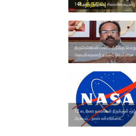
144 தடை உத்தரவு சிவகங்கையில்
திருநெல்வேலி மாவட்டத்திற்கு பொறுப
அமைச்சரானார் தங்கம் தென்னரசு.
12 கடலோர நகரங்கள் நீருக்குள் மூழ்
அபாயம்... நாசா எச்சரிக்கை...