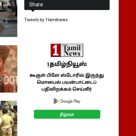
Share
Tweets by 1tamilnews
ிடம்