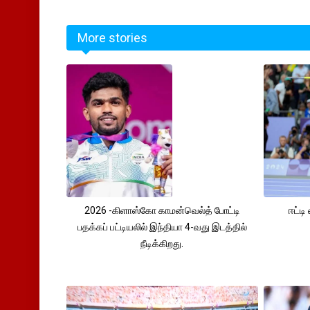
More stories
2026 -கிளாஸ்கோ காமன்வெல்த் போட்டி
ஈட்டி
பதக்கப் பட்டியலில் இந்தியா 4-வது இடத்தில்
நீடிக்கிறது.