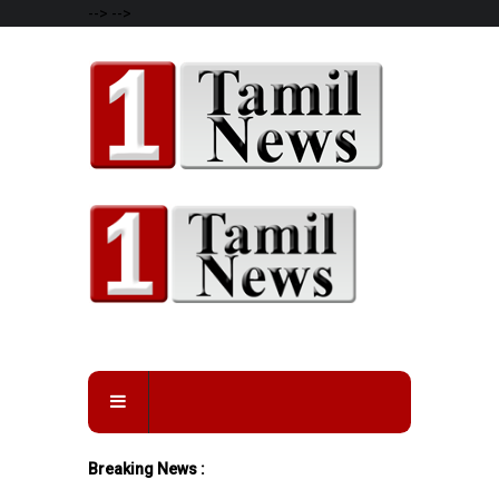
-->
-->
Breaking News :