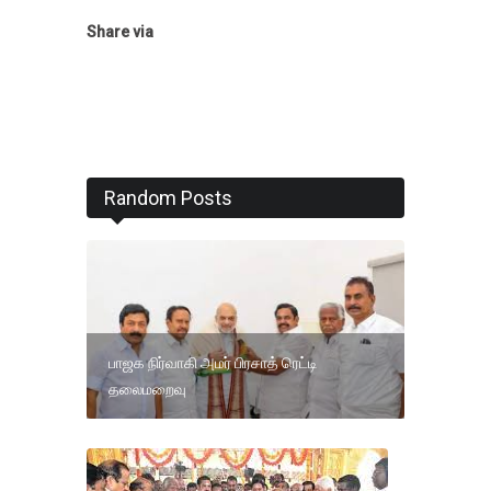
Share via
Random Posts
பாஜக நிர்வாகி அமர் பிரசாத் ரெட்டி
தலைமறைவு