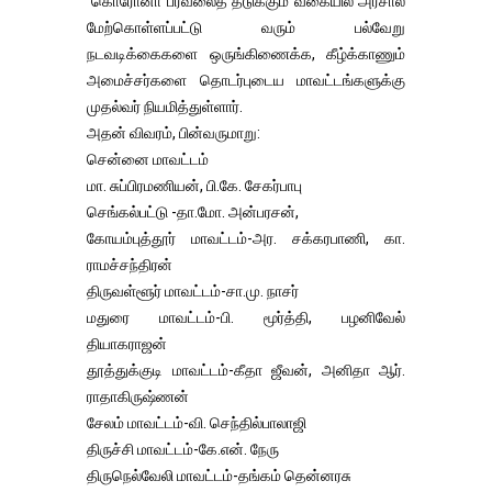
கொரோனா பரவலைத் தடுக்கும் வகையில் அரசால்
மேற்கொள்ளப்பட்டு வரும் பல்வேறு
நடவடிக்கைகளை ஒருங்கிணைக்க, கீழ்க்காணும்
அமைச்சர்களை தொடர்புடைய மாவட்டங்களுக்கு
முதல்வர் நியமித்துள்ளார்.
அதன் விவரம், பின்வருமாறு:
சென்னை மாவட்டம்
மா. சுப்பிரமணியன், பி.கே. சேகர்பாபு
செங்கல்பட்டு -தா.மோ. அன்பரசன்,
கோயம்புத்தூர் மாவட்டம்-அர. சக்கரபாணி, கா.
ராமச்சந்திரன்
திருவள்ளூர் மாவட்டம்-சா.மு. நாசர்
மதுரை மாவட்டம்-பி. மூர்த்தி, பழனிவேல்
தியாகராஜன்
தூத்துக்குடி மாவட்டம்-கீதா ஜீவன், அனிதா ஆர்.
ராதாகிருஷ்ணன்
சேலம் மாவட்டம்-வி. செந்தில்பாலாஜி
திருச்சி மாவட்டம்-கே.என். நேரு
திருநெல்வேலி மாவட்டம்-தங்கம் தென்னரசு