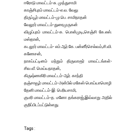
ஈரோடு மாவட்டம்-சு. முத்துசாமி
காஞ்சிபுரம் மாவட்டம்-எ.வ. வேலு
திருப்பூர் மாவட்டம்-மு.பெ. சாமிநாதன்
வேலூர் மாவட்டம்-துரைமுருகன்
விழுப்புரம் மாவட்டம்-க. பொன்முடி,செஞ்சி கே.எஸ்.
மஸ்தான்,
கடலூர் மாவட்டம்- எம்.ஆர்.கே. பன்னீர்செல்வம்,சி.வி.
கணேசன்,
நாகப்பட்டினம் மற்றும் திருவாரூர் மாவட்டங்கள்-
சிவ.வீ. மெய்யநாதன்,
கிருஷ்ணகிரி மாவட்டம்-ஆர். காந்தி
தஞ்சாவூர் மாவட்டம்-அன்பில் மகேஸ் பொய்யாமொழி
தேனி மாவட்டம்-இ. பெரியசாமி,
குமரி மாவட்டம்-த. மனோ தங்கராஜ்,இவ்வாறு அதில்
குறிப்பிடப்பட்டுள்ளது.
Tags :