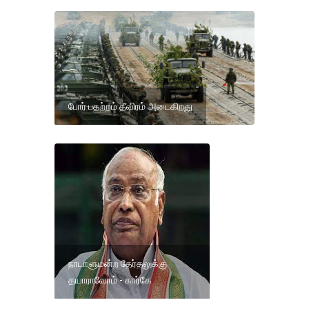
போர் பதற்றம் தீவிரம் அடைகிறது
நாடாளுமன்ற தேர்தலுக்கு
தயாராவோம் - கார்கே