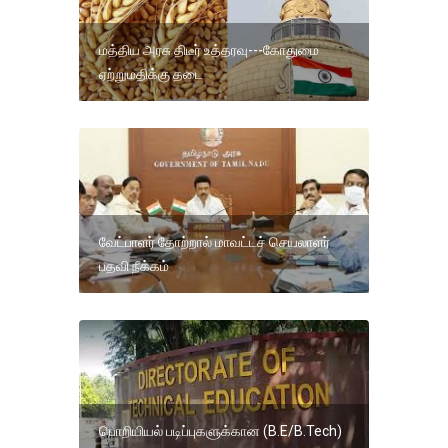
மத்திய அரசு திடீர் உத்தரவு---கோதுமை
ஏற்றுமதிக்கு தடை
வேட்பாளர் தோற்றால் மாவட்டச் செயலாளர்
பதவி நீக்கம்
பொறியியல் படிப்புகளுக்கான (B.E/B.Tech)