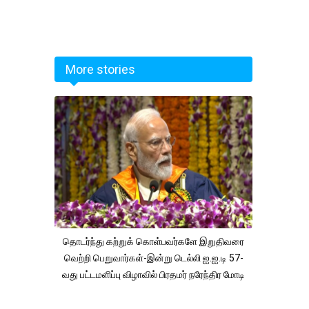
More stories
தொடர்ந்து கற்றுக் கொள்பவர்களே இறுதிவரை
வெற்றி பெறுவார்கள்-இன்று டெல்லி ஐ.ஐ.டி 57-
வது பட்டமளிப்பு விழாவில் பிரதமர் நரேந்திர மோடி