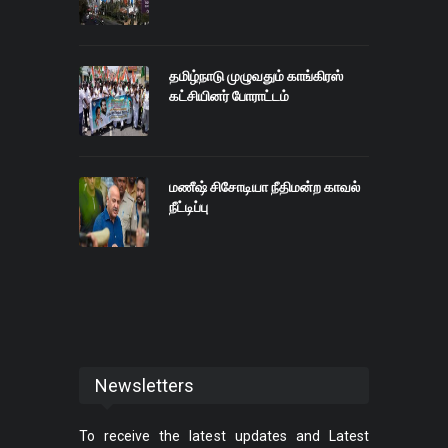
தமிழ்நாடு முழுவதும் காங்கிரஸ்
கட்சியினர் போராட்டம்
மணீஷ் சிசோடியா நீதிமன்ற காவல்
நீட்டிப்பு
Newsletters
To receive the latest updates and Latest