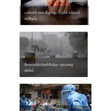
டாஸ்மாக் கடைக்கு மது அருந்த வந்தவர்
உயிரிழப்பு
கேரளாவில் தென்மேற்கு பருவமழை
தீவிரம்