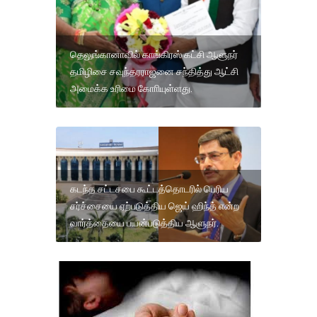
தெலுங்கானாவில் காங்கிரஸ் கட்சி ஆளுநர்
தமிழிசை சவுந்தரராஜனை சந்தித்து ஆட்சி
அமைக்க உரிமை கோாியுள்ளது.
கடந்த சட்டசபை கூட்டத்தொடரில் பெரிய
சர்ச்சையை ஏற்படுத்திய ஜெய் ஹிந்த் என்ற
வார்த்தையை பயன்படுத்திய ஆளுநர்.