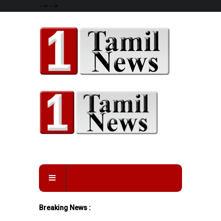
-->
-->
Breaking News :