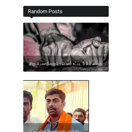
Random Posts
சிறுமி பலாத்காரம் - பெண் உட்பட 5 பேர் கைது
பட்டியலின இளைஞரை தாக்கிய