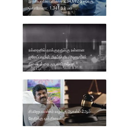
இந்தியாவில் புதிதாக 2,34,692 பேருக்கு
கொரோனா: 1,341 பேர் பலி
உக்ரைனில் தாக்குதலுக்கு உள்ளான
ஐரோப்பாவின் மிகப்பெரிய அணு மின்
நிலையத்தை மூடலாம் ரஷ்யா
சி.விஜயபாஸ்கர் வழக்கு ஆகஸ்ட் 2ஆம்
தேதிக்கு ஒத்திவைப்பு