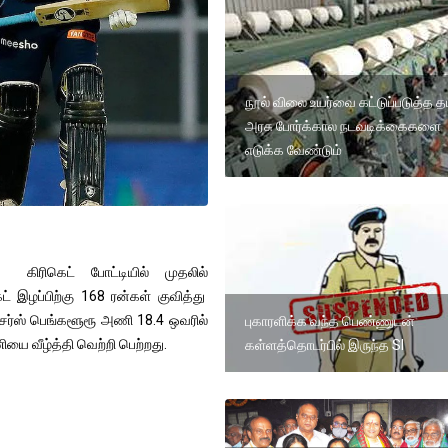
நூல் விலை உயர்வை கட்டுப்படுத்த 
அரசு போர்க்கால நடவடிக்கைகளை
எடுக்க வேண்டும்
கிரிகெட் போட்டியில் முதலில்
் இழப்பிற்கு 168 ரன்கள் குவித்து
ர்ஸ் பெங்களூரூ அணி 18.4 ஒவரில்
புகாரளிக்க வந்த பெண்ணுடன்
ியை வீழ்த்தி வெற்றி பெற்றது.
கள்ளத்தொடர்பில் இருந்த SI