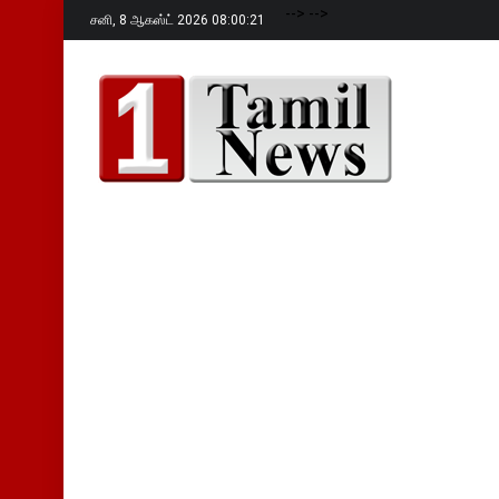
-->
-->
சனி,
8 ஆகஸ்ட் 2026 08:00:22