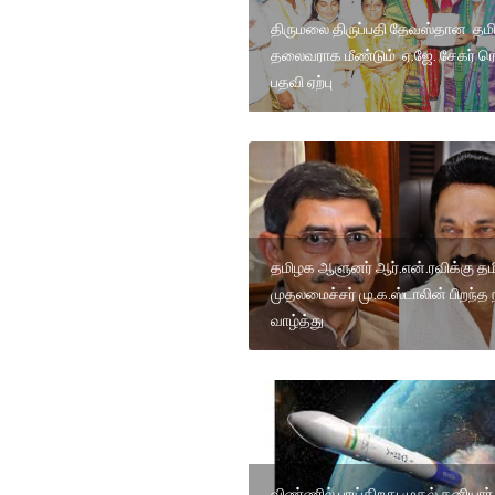
திருமலை திருப்பதி தேவஸ்தான தம
தலைவராக மீண்டும் ஏ.ஜே. சேகர் ரெட
பதவி ஏற்பு
தமிழக ஆளுனர் ஆர்.என்.ரவிக்கு த
முதலமைச்சர் மு.க.ஸ்டாலின் பிறந்த 
வாழ்த்து
விண்ணில் பாய்கிறது முதல் தனியார்