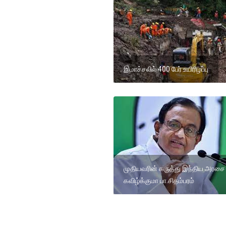
இமாச்சலில் 400 பேர் உயிரிழப்பு
முதியவரின் கருத்து இந்திய அரசை
கவிழ்க்குமா பா.சிதம்பரம்