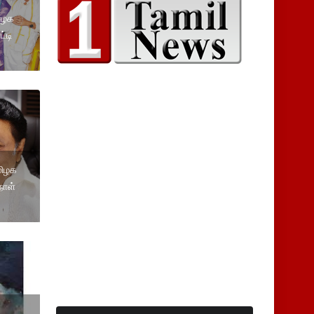
ிழக
்டி
மிழக
நாள்