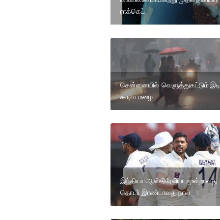
ராக்கெட்
சென்னையில் வெளுத்துகட்டும் இடி
கூடிய மழை
இந்தியா-ஆஸ்திரேலியா மூன்றாவது
தொடா் இரண்டாவது நாள்