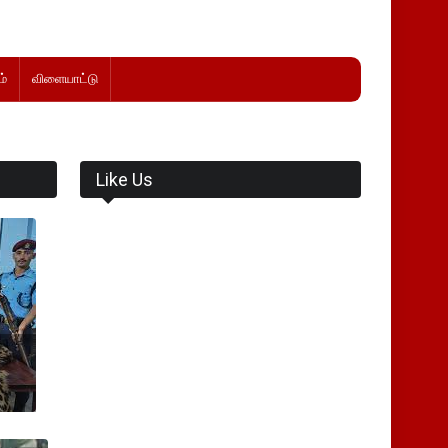
்
விளையாட்டு
Like Us