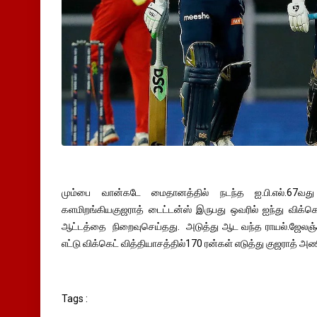
மும்பை வான்கடே மைதானத்தில் நடந்த ஐ.பி.எல்.67வது 
களமிறங்கியகுஜராத் டைட்டன்ஸ் இருபது ஒவரில் ஐந்து விக்கெட
ஆட்டத்தை நிறைவுசெய்தது. அடுத்து ஆட வந்த ராயல்.ஜேலஞ்ச
எட்டு விக்கெட் வித்தியாசத்தில்170 ரன்கள் எடுத்து குஜராத் அண
Tags :