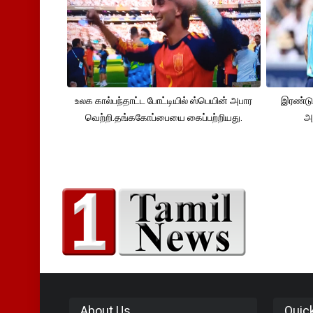
உலக கால்பந்தாட்ட போட்டியில் ஸ்பெயின் அபார
இரண்டு
வெற்றி.தங்ககோப்பையை கைப்பற்றியது.
அ
About Us
Quic