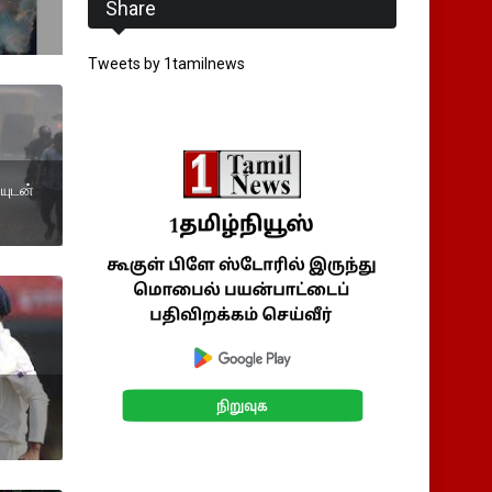
Share
Tweets by 1tamilnews
யுடன்