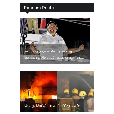
Random Posts
சட்டம் ஒழுங்கு சீர்கெட்டு உள்ளது
என்பதற்கு அத்தாட்சி: எடப்பாடி பழனிசாமி
ஷோரூமில் மின்சார பைக் எரிந்து நாசம்