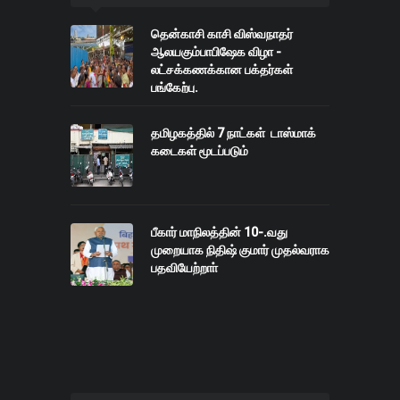
தென்காசி காசி விஸ்வநாதர்
ஆலயகும்பாபிஷேக விழா -
லட்சக்கணக்கான பக்தர்கள்
பங்கேற்பு.
தமிழகத்தில் 7 நாட்கள் டாஸ்மாக்
கடைகள் மூடப்படும்
பீகார் மாநிலத்தின் 10-.வது
முறையாக நிதிஷ் குமார் முதல்வராக
பதவியேற்றாா்