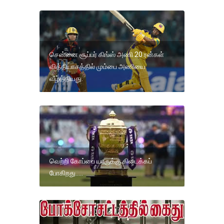
சென்னை சூப்பர் கிங்ஸ் அணி 20 ரன்கள்
வித்தியாசத்தில் மும்பை அணியை
வீழ்த்தியது.
வெற்றி கோப்பை யாருக்கு கிடைக்கப்
போகிறது.....