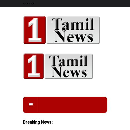
-->
-->
Breaking News :