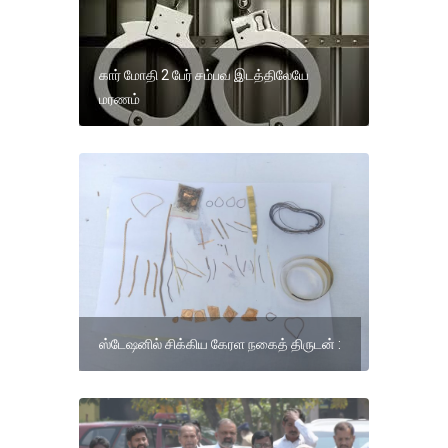
கார் மோதி 2 பேர் சம்பவ இடத்திலேயே
மரணம்
ஸ்டேஷனில் சிக்கிய கேரள நகைத் திருடன் :