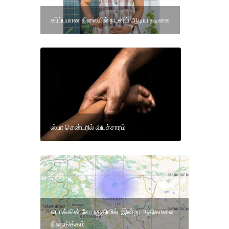
கர்ப்பமான நிலையில் நடனம் ஆடிய நடிகை
ஸ்பா சென்டரில் விபச்சாரம்
லடாக்கின் லே பகுதியில் இன்று அதிகாலை
நிலநடுக்கம்.