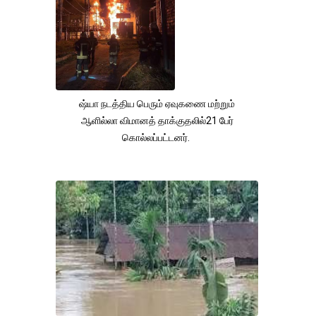
ஷ்யா நடத்திய பெரும் ஏவுகணை மற்றும்
ஆளில்லா விமானத் தாக்குதலில்21 பேர்
கொல்லப்பட்டனர்.