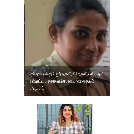
குற்றால மற்றும்,ஐந்தருவி,சிற்றருவி,புலியருவி
உள்ளிட்ட பகுதிகளில்போலியான தைலம்
பறிமுதல்