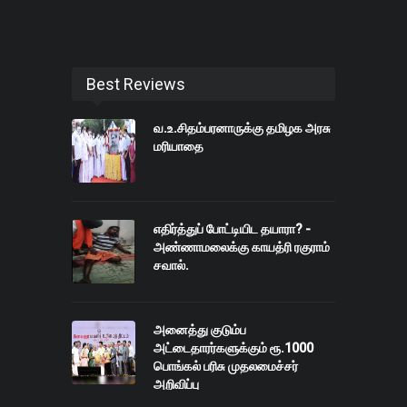
Best Reviews
வ.உ.சிதம்பரனாருக்கு தமிழக அரசு
மரியாதை
எதிர்த்துப் போட்டியிட தயாரா? -
அண்ணாமலைக்கு காயத்ரி ரகுராம்
சவால்.
அனைத்து குடும்ப
அட்டைதாரர்களுக்கும் ரூ.1000
பொங்கல் பரிசு முதலமைச்சர்
அறிவிப்பு