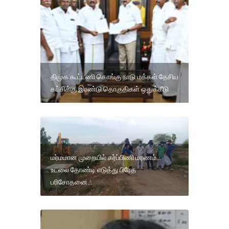
திமுக கூட்டணி கொங்கு நாடு மக்கள் தேசிய
கட்சிக்கு இரண்டு தொகுதிகள் ஒதுக்கீடு
மர்மமான முறையில் கர்ப்பிணி மரணம்...
உடலை தோண்டி எடுத்து பிரேத
பரிசோதனை...