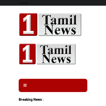
-->
-->
Breaking News :