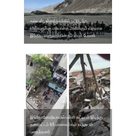
கல்வன் பள்ளத்தாக்கில் உயிரிழந்த
வீரர்களுக்கு மரியாதை அளிக்கும் விதமாக
இந்திய ராணுவத்தினரும் பைக் பேரணி
இந்தோனேஷியாவில் பள்ளி கட்டிடம் இடிந்து
தரைமட்டம் 65 மாணவர்கள் உயிருடன்
புதைந்தனர்