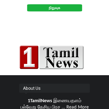
About Us
1TamilNews
இணையதளம்
பல்வேறு தேசிய பிரச ...
Read More