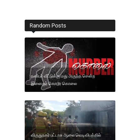
Random Posts
நண்பர் வீட்டுக்கு மது அருந்த சென்ற
இளைஞர் கொடூர கொலை
விருதுநகர் பட்டாசு ஆலை வெடிவிபத்தில்