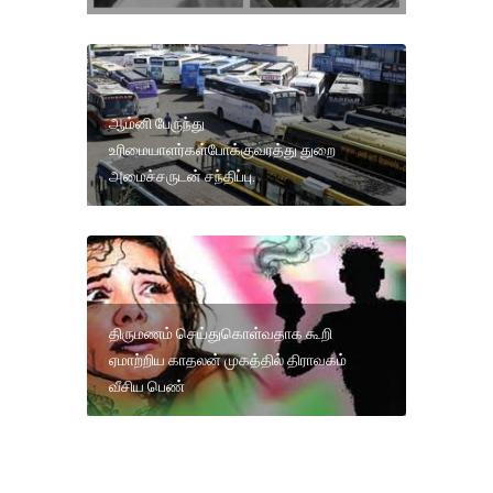
ஆம்னி பேருந்து
உரிமையாளர்கள்போக்குவரத்து துறை
அமைச்சருடன் சந்திப்பு.
திருமணம் செய்துகொள்வதாக கூறி
ஏமாற்றிய காதலன் முகத்தில் திராவகம்
வீசிய பெண்