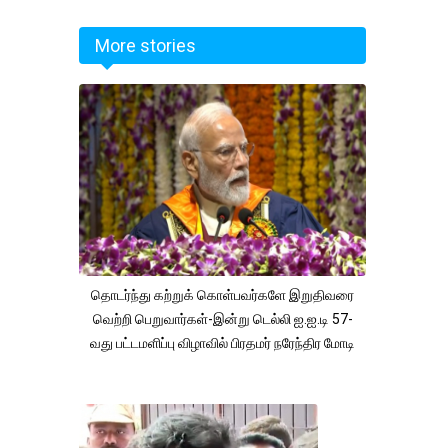
More stories
தொடர்ந்து கற்றுக் கொள்பவர்களே இறுதிவரை
வெற்றி பெறுவார்கள்-இன்று டெல்லி ஐ.ஐ.டி 57-
வது பட்டமளிப்பு விழாவில் பிரதமர் நரேந்திர மோடி