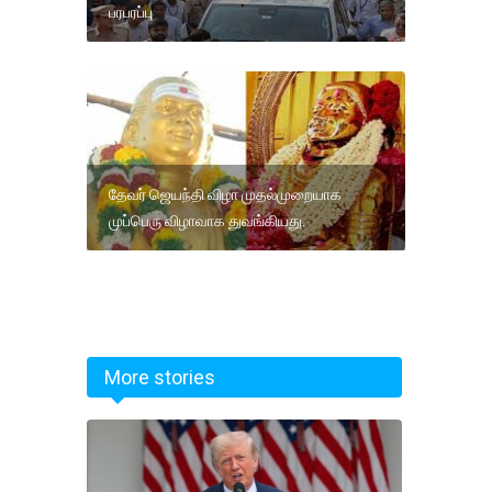
பரபரப்பு
தேவர் ஜெயந்தி விழா முதல்முறையாக
முப்பெரு விழாவாக துவங்கியது.
More stories