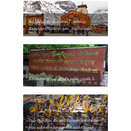
மே 10ஆம் தேதி காலை 7 மணிக்கு
கேதார்நாத் கோவில் நடை திறக்கப்படும்
சென்னை ஐ.ஐ.டி இந்தியாவில் முதலிடம்
ஆம் ஆத்மி கட்சியினர் தேர்தல் பிரசாரத்தில்
மர்ம நபர்கள் கற்களை வீசி தாக்கியதால்