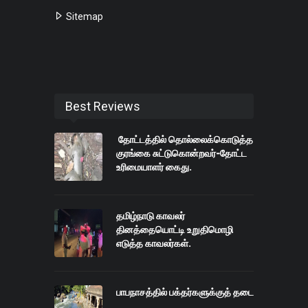
Sitemap
Best Reviews
தோட்டத்தில் தொல்லைக்கொடுத்த
குரங்கை சுட்டுகொன்றவர்-தோட்ட
உரிமையாளர் கைது.
தமிழ்நாடு காவலர்
தினத்தையொட்டி உறுதிமொழி
எடுத்த காவலர்கள்.
பாபநாசத்தில் பக்தர்களுக்குத் தடை