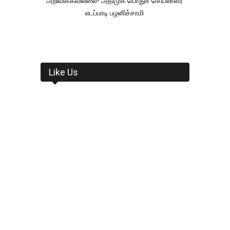
அறிவிக்கவில்லை- அதிமுக பொதுச் செயலாளர்
எடப்பாடி பழனிச்சாமி
Like Us