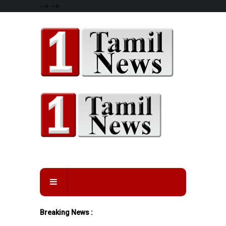
-->
-->
Breaking News :