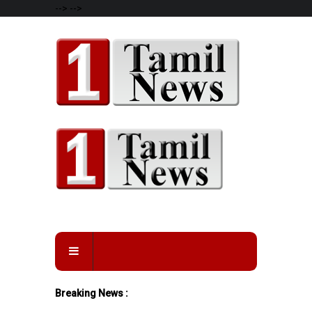
-->
-->
Breaking News :