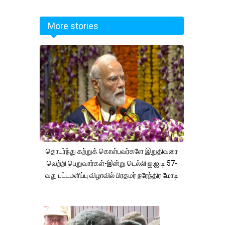
More stories
தொடர்ந்து கற்றுக் கொள்பவர்களே இறுதிவரை
வெற்றி பெறுவார்கள்-இன்று டெல்லி ஐ.ஐ.டி 57-
வது பட்டமளிப்பு விழாவில் பிரதமர் நரேந்திர மோடி