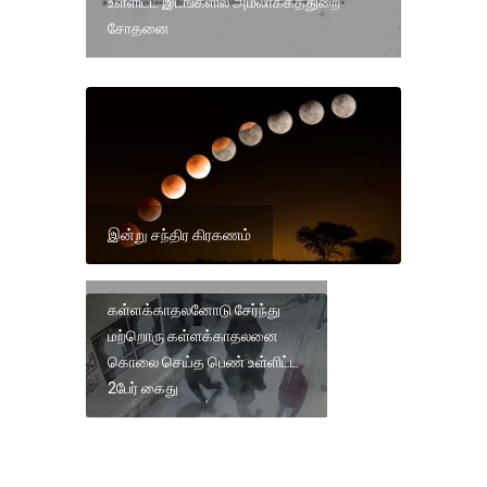
உள்ளிட்ட இடங்களில் அமலாக்கத்துறை
சோதனை
இன்று சந்திர கிரகணம்
கள்ளக்காதலனோடு சேர்ந்து
மற்றொரு கள்ளக்காதலனை
கொலை செய்த பெண் உள்ளிட்ட
2பேர் கைது