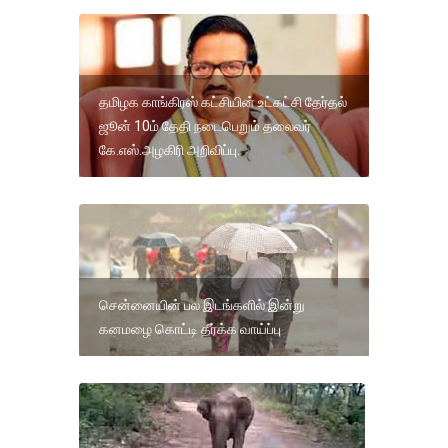
தமிழக காங்கிரஸ் கட்சியின் உட்கட்சி தேர்தல்
ஜூன் 10ம் தேதி நடைபெறும் தலைவர்
கே.எஸ்.அழகிரி அறிவிப்பு.
சென்னையின் பல இடங்களில் இன்று
கனமழை கொட்டி தீர்க்க வாய்ப்பு