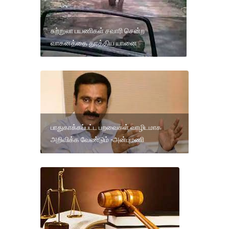
சுற்றுலா பயணிகள் சவாரி சென்ற
வாகனத்தை துரத்திய யானை
பாதுகாக்கப்பட்ட பறவைகள் வாழிடமாக
அறிவிக்க வேண்டும் -அன்புமணி