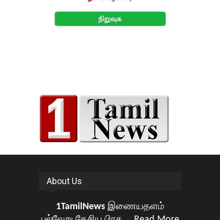
About Us
1TamilNews
இணையதளம்
பல்வேறு தேசிய பிரச ...
Read More