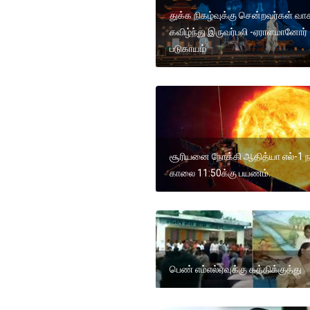
துக்க நிகழ்வுக்கு சென்றவர்கள் வ
கவிழ்ந்து இருவர்பலி -ஏராளமானோர்
படுகாயம்
சூரியனை நோக்கி ஆதித்யா எல்-1
காலை 11:50க்கு பயணம்.
பெண் எம்எல்ஏவுக்கு கத்திக்குத்து