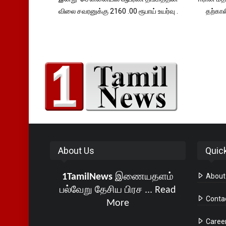
விலை சவரனுக்கு 2160 .00 ரூபாய் உயர்வு .
தற்கா
About Us
Quic
1TamilNews
இணையதளம்
About
பல்வேறு தேசிய பிரச ...
Read
Conta
More
Caree