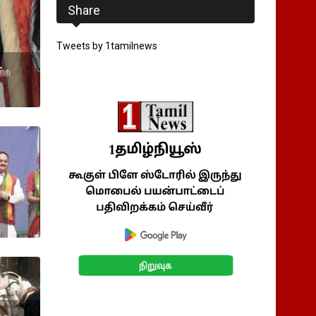
Share
Tweets by 1tamilnews
்ற