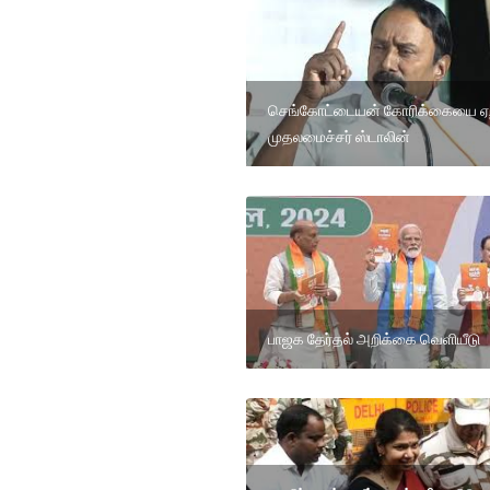
செங்கோட்டையன் கோரிக்கையை ஏற
முதலமைச்சர் ஸ்டாலின்
பாஜக தேர்தல் அறிக்கை வெளியீடு