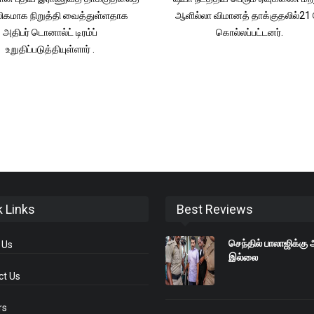
லிகமாக நிறுத்தி வைத்துள்ளதாக
ஆளில்லா விமானத் தாக்குதலில்21 ப
அதிபர் டொனால்ட் டிரம்ப்
கொல்லப்பட்டனர்.
உறுதிப்படுத்தியுள்ளார் .
k Links
Best Reviews
செந்தில் பாலாஜிக்கு
 Us
இல்லை
ct Us
rs