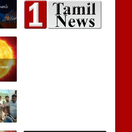
ாகனம்
 நாளை