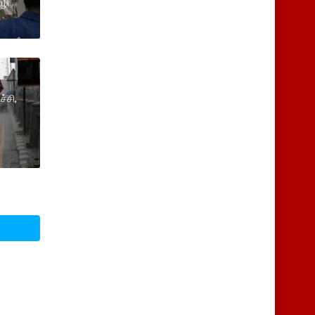
ொழி
ச்சி,