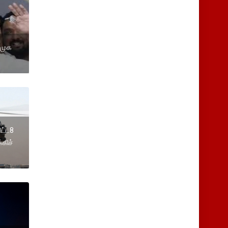
முக
ிட்ட8
்கிச்