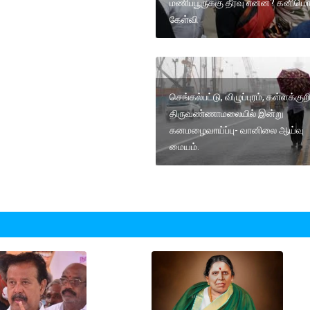
மணிப்பூருக்கு தீர்வு என்ன? கனிம
கேள்வி
செங்கல்பட்டு, விழுப்புரம், கள்ளக்குறி
திருவண்ணாமலையில் இன்று
கனமழைவாய்ப்பு- வானிலை ஆய்வு
மையம்.