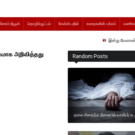
கிரைம் நியூஸ்
தொழில்நுட்பம்
கேள்வி பதில்
கதைகளின் பக்கம்
வணிகம
இன்று வேளாண் நிதிநிலை அறி
மாக அறிவித்தது
Random Posts
தலை சிதைந்த நிலையில் வாலிபர் உட