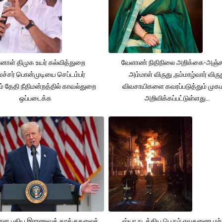
னாள் திமுக உயர் கல்வித்துறை
வேளாண் நிதிநிலை அறிக்கை-அஞ்
்சர் பொன்முடியை செப்டம்பர்
அம்மாள் விருது ,நம்மாழ்வார் விரு
் தேதி நீதிமன்றத்தில் காவல்துறை
விவசாயிகளை கவரப்படுத்தும் முக
ஒப்படைக்க
அறிவிக்கப்பட்டுள்ளது...
தான புதிய இராணுவத் தாக்குதலைத்
ஷ்யா நடத்திய பெரும் ஏவுகணை மற்