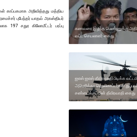
ள் காப்பகமாக அறிவித்தது மத்திய
ைச்சர் புபேந்தர் யாதவ் அகஸ்தியர்
 197 சதுர கிலோமீட்டர் பரப்பு
கணவரை இழந்த பெண்ணுக்கு அதி
வட்ட செயலாளர் கைது.
ஐஎஸ் ஐஎஸ் தீவிரவாதி பிடிக்க வட்டம
அமெரிக்கா ஹெலிகாப்டர்கள் துப்பாக
சண்டைக்குப் பின் தீவிரவாதி கைது