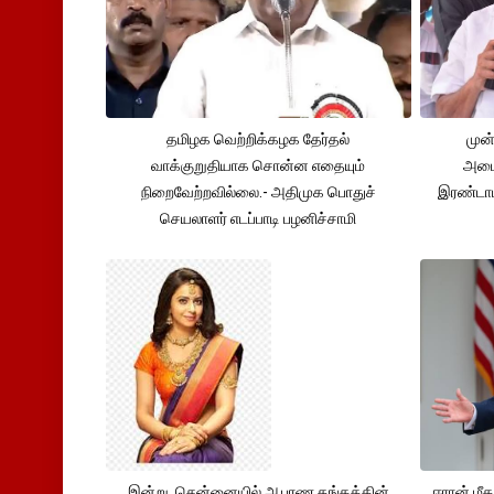
தமிழக வெற்றிக்கழக தேர்தல்
முன்
வாக்குறுதியாக சொன்ன எதையும்
அமைச
நிறைவேற்றவில்லை.- அதிமுக பொதுச்
இரண்டாம
செயலாளர் எடப்பாடி பழனிச்சாமி
இன்று சென்னையில் ஆபரண தங்கத்தின்
ஈரான் மீ