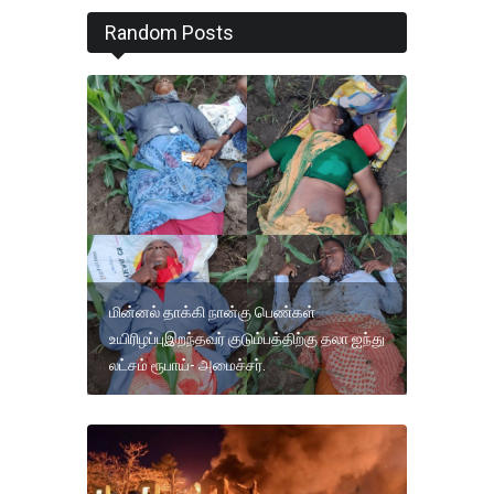
Random Posts
மின்னல் தாக்கி நான்கு பெண்கள்
உயிரிழப்புஇறந்தவர் குடும்பத்திற்கு தலா ஐந்து
லட்சம் ரூபாய்- அமைச்சர்.