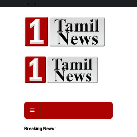
-->
-->
Breaking News :