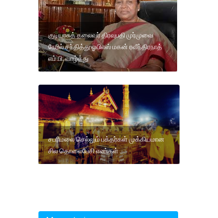
குடியரசுத் தலைவர் திரவுபதி முர்முவை
நேரில் சந்தித்து ஓபிஎஸ் மகன் ரவீந்திரநாத்
எம்.பி. வாழ்த்து
சபரிமலை செல்லும் பக்தர்கள் முக்கியமான
சில தொலைபேசி எண்கள் ..