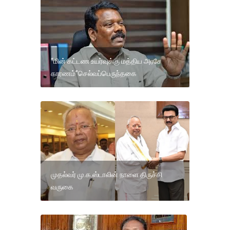
“மின் கட்டண உயர்வுக்கு மத்திய அரசே
காரணம்”செல்வப்பெருந்தகை
முதல்வர் மு.க.ஸ்டாலின் நாளை திருச்சி
வருகை