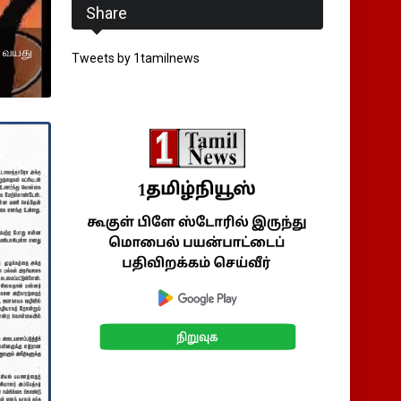
Share
4 வயது
Tweets by 1tamilnews