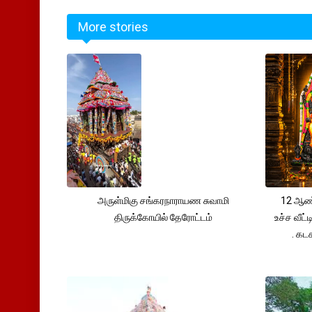
More stories
அருள்மிகு சங்கரநாராயண சுவாமி
12 ஆண்
திருக்கோயில் தேரோட்டம்
உச்ச வீட்
. கட