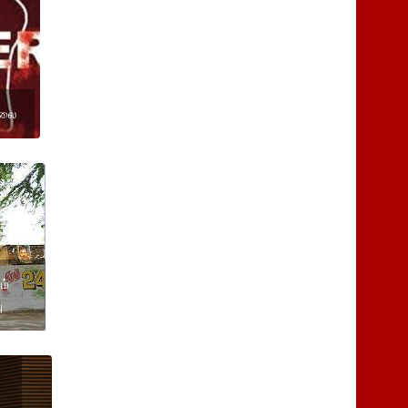
ொலை
ும்
ு