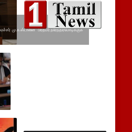
்சர் மு.க.ஸ்டாலின் பிரதமர்.நரேந்திரமோடிக்குக்