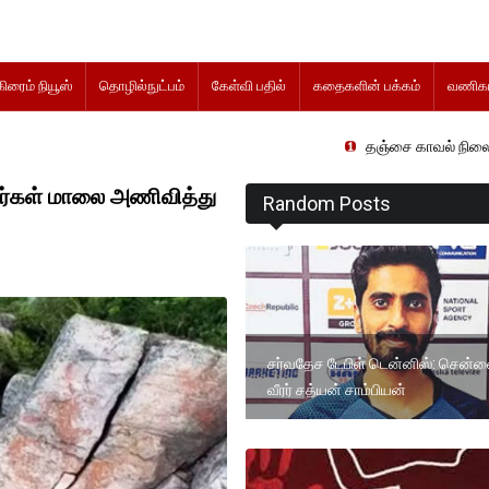
கிரைம் நியூஸ்
தொழில்நுட்பம்
கேள்வி பதில்
கதைகளின் பக்கம்
வணிகம
தஞ்சை காவல் நிலையத்தில் விசாரணை
தர்கள் மாலை அணிவித்து
Random Posts
சர்வதேச டேபிள் டென்னிஸ்: சென்
வீரர் சத்யன் சாம்பியன்