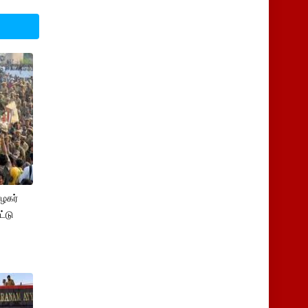
ழகர்
்டு