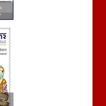
ர்
ு.
்டு