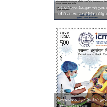
சங்கரன்கோவில் அருகே கார் தனியா
பள்ளி வாகனம் மோதி 5 பேர் உயிரிழப்ப
கொரோனா தடுப்பூசி இயக்கம் ஓராண
நிறைவு அஞ்சல் தலை