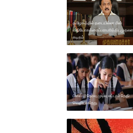
தமிழகத்தில் தடையில்லா மின்
விநியோகத்தைப்பராமரித்திடமுதலமைச
கடிதம்
பிளஸ் டூ தேர்வு முடிவு எட்டாம் தேதி
வெளியாகிறது.