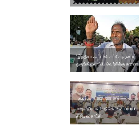
"இந்தியா கூட்டணி கட்சிகளுடைய
ஒருங்கிணைப்பே வெற்றிக்கு காரணம
பாஜக நிர்வாகி படுகொலை: பரபரப்பு
சிசிடிவி காட்சி