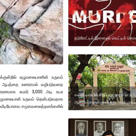
நடுரோட்டில் இளைஞர் வெட்டிக் க
ைக்குன்றில் ஏழுமலையானின் உருவம்
கள் ஆபத்தை உணராமல் வழிபடுவதை
ாரணமாக சுமார் 3,000 அடி உயர
கல்வி டிவியில் சிறப்பாக பாடம் நடத்த
 ஏழுமலையான் உருவம் தென்படுவதாக
ஆசிரியர்களுக்கு விருது: அரசு முடிவ
ந்த வீடியோவை சமூகவலைத்தளங்களில்