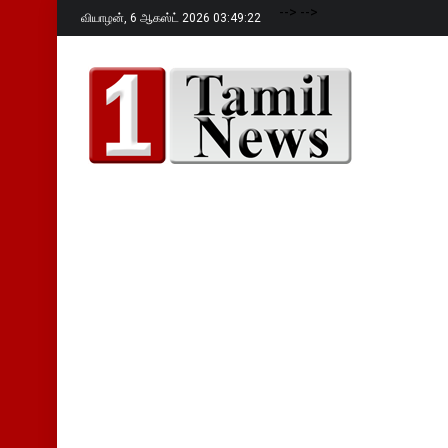
-->
-->
வியாழன்,
6 ஆகஸ்ட் 2026 03:49:23